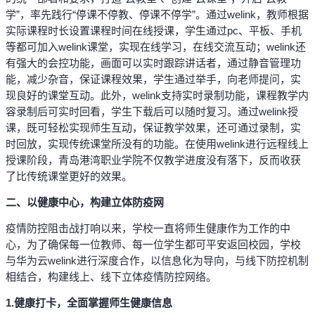
学”，率先践行“停课不停教、停课不停学”。通过welink，教师根据
实际课程时长设置课程时间在线授课，学生通过pc、平板、手机
等都可加入welink课堂，实现在线学习，在线交流互动；welink还
有强大的会控功能，画面可以实时跟踪讲话者，通过静音管理功
能，减少杂音，保证课程效果，学生通过举手，向老师提问，实
现良好的课堂互动。此外，welink支持实时录制功能，课程教学内
容录制后可实时回看，学生下载后可以随时复习。通过welink授
课，既可轻松实现师生互动，保证教学效果，还可通过录制，实
时回放，实现传统课堂所没有的功能。在使用welink进行远程线上
授课阶段，青岛港湾职业学院不仅教学进度没有落下，反而收获
了比传统课堂更好的效果。
二、以健康中心，构建立体防疫网
疫情防控阻击战打响以来，学校一直将师生健康作为工作的中
心，为了确保每一位教师、每一位学生都可平安返回校园，学校
与华为云welink进行深度合作，以信息化为导向，与线下防控机制
相结合，构建线上、线下立体疫情防控网络。
1.
健康打卡，全面掌握师生健康信息