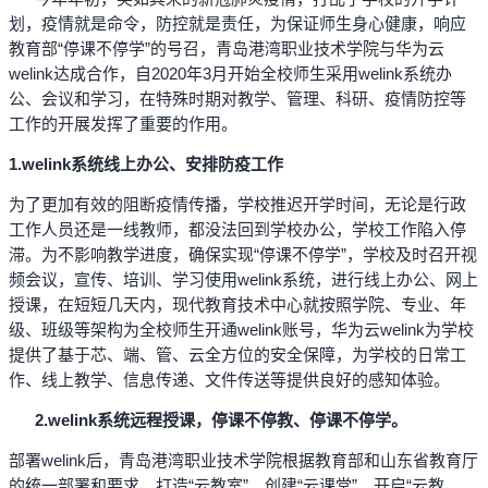
划，疫情就是命令，防控就是责任，为保证师生身心健康，响应
教育部“停课不停学”的号召，青岛港湾职业技术学院与华为云
welink达成合作，自2020年3月开始全校师生采用welink系统办
公、会议和学习，在特殊时期对教学、管理、科研、疫情防控等
工作的开展发挥了重要的作用。
1.welink
系统线上办公、安排防疫工作
为了更加有效的阻断疫情传播，学校推迟开学时间，无论是行政
工作人员还是一线教师，都没法回到学校办公，学校工作陷入停
滞。为不影响教学进度，确保实现“停课不停学”，学校及时召开视
频会议，宣传、培训、学习使用welink系统，进行线上办公、网上
授课，在短短几天内，现代教育技术中心就按照学院、专业、年
级、班级等架构为全校师生开通welink账号，华为云welink为学校
提供了基于芯、端、管、云全方位的安全保障，为学校的日常工
作、线上教学、信息传递、文件传送等提供良好的感知体验。
2.welink
系统远程授课，停课不停教、停课不停学。
部署welink后，青岛港湾职业技术学院根据教育部和山东省教育厅
的统一部署和要求，打造“云教室”、创建“云课堂”，开启“云教