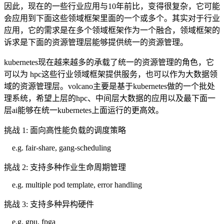
因此，现在的一些行业应用与
10
年前比，变得很复杂，它可能
会应用到下面这些领域框架里面的一个或多个。其实对于行业
应用，它的需求是在多个领域框架作为一个融合，领域框架的
诉求是下面的资源管理层能够提供统一的资源管理。
kubernetes现在越来越多的承载了统一的资源管理的角色，它
可以为
hpc
这些行业领域框架提供服务，也可以作为大数据领
域的资源管理层。
volcano
主要是基于
kubernetes
做的一个批处
理系统，希望上层的
hpc
、中间层大数据的应用以及最下面一
层
ai
能够在统一
kubernetes
上面运行的更高效。
挑战
1:
面向高性能负载的调度策略
e.g. fair-share, gang-scheduling
挑战
2:
支持多种作业生命周期管理
e.g. multiple pod template, error handling
挑战
3:
支持多种异构硬件
e.g. gpu, fpga