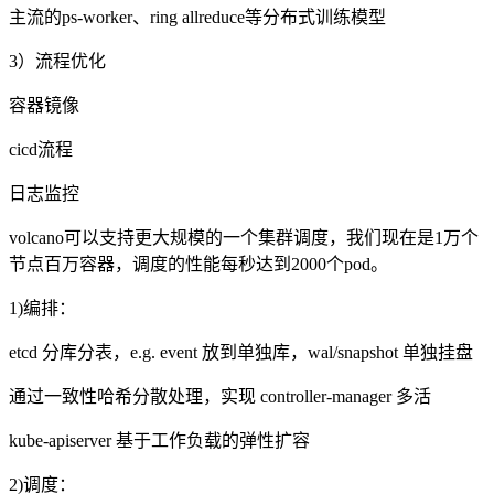
主流的
ps-worker
、
ring allreduce
等分布式训练模型
3）流程优化
容器镜像
cicd流程
日志监控
volcano可以支持更大规模的一个集群调度，我们现在是
1
万个
节点百万容器，调度的性能每秒达到
2000
个
pod
。
1)编排：
etcd 分库分表，
e.g. event
放到单独库，
wal/snapshot
单独挂盘
通过一致性哈希分散处理，实现
controller-manager
多活
kube-apiserver 基于工作负载的弹性扩容
2)调度：