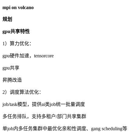
mpi on volcano
规划
gpu
共享特性
1）算力优化：
gpu硬件加速，
tensorcore
gpu共享
昇腾改造
2）调度算法优化：
job/task模型，提供
ai
类
job
统一批量调度
多任务排队，支持多租户
/
部门共享集群
单
job
内多任务集群中最优化亲和性调度、
gang scheduling
等