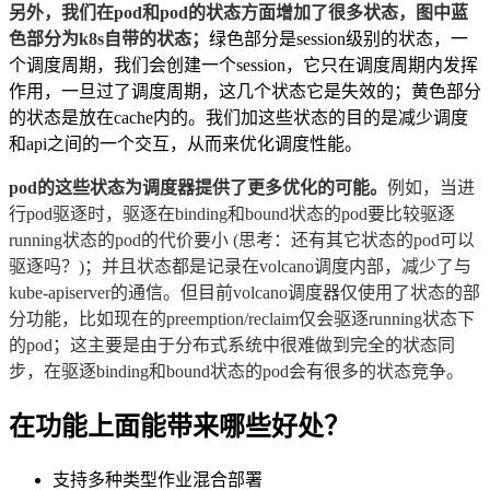
另外，我们在
pod
和
pod
的状态方面增加了很多状态，图中蓝
色部分为
k8s
自带的状态；
绿色部分是
session
级别的状态，一
个调度周期，我们会创建一个
session
，它只在调度周期内发挥
作用，一旦过了调度周期，这几个状态它是失效的；黄色部分
的状态是放在
cache
内的。我们加这些状态的目的是减少调度
和
api
之间的一个交互，从而来优化调度性能。
pod
的这些状态为调度器提供了更多优化的可能。
例如，当进
行
pod
驱逐时，驱逐在
binding
和
bound
状态的
pod
要比较驱逐
running
状态的
pod
的代价要小
(
思考：还有其它状态的
pod
可以
驱逐吗？
)
；并且状态都是记录在
volcano
调度内部，减少了与
kube-apiserver
的通信。但目前
volcano
调度器仅使用了状态的部
分功能，比如现在的
preemption/reclaim
仅会驱逐
running
状态下
的
pod
；这主要是由于分布式系统中很难做到完全的状态同
步，在驱逐
binding
和
bound
状态的
pod
会有很多的状态竞争。
在功能上面能带来哪些好处？
支持多种类型作业混合部署