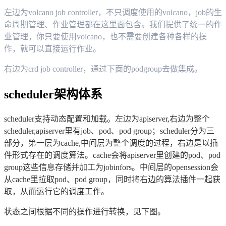
左边为
volcano job controller
，不只调度使用的
volcano
，
job
的生
命周期管理、作业管理都在这里面包含。我们提供了统一的作
业管理，你只要使用
volcano
，也不需要创建各种各样的操
作，就可以直接运行作业。
右边为
crd job controller
，通过下面的
podgroup
去做集成。
scheduler
架构体系
scheduler
支持动态配置和加载。左边为
apiserver,
右边为整个
scheduler,apiserver
里有
job
、
pod
、
pod group
；
scheduler
分为三
部分，第一层为
cache,
中间层为整个调度的过程，右边是以插
件形式存在的调度算法。
cache
会将
apiserver
里创建的
pod
、
pod
group
这些信息存储并加工为
jobinfors
。中间层的
opensession
会
从
cache
里拉取
pod
、
pod group
，同时将右边的算法插件一起获
取，从而运行它的调度工作。
状态之间根据不同的操作进行转换，见下图。