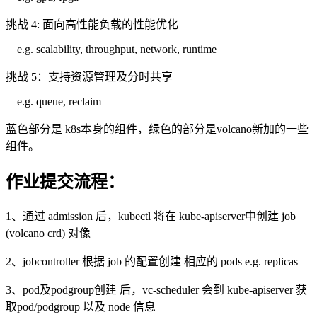
挑战
4:
面向高性能负载的性能优化
e.g. scalability, throughput, network, runtime
挑战
5
：支持资源管理及分时共享
e.g. queue, reclaim
蓝色部分是
k8s
本身的组件，绿色的部分是
volcano
新加的一些
组件。
作业提交流程：
1、通过
admission
后，
kubectl
将在
kube-apiserver
中创建
job
(volcano crd)
对像
2、
jobcontroller
根据
job
的配置创建 相应的
pods e.g. replicas
3、
pod
及
podgroup
创建 后，
vc-scheduler
会到
kube-apiserver
获
取
pod/podgroup
以及
node
信息