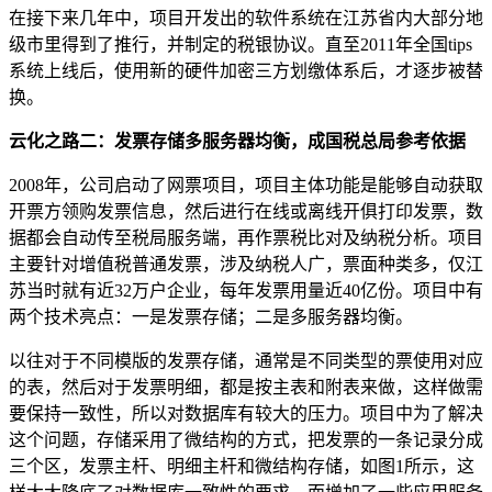
在接下来几年中，项目开发出的软件系统在江苏省内大部分地
级市里得到了推行，并制定的税银协议。直至
2011
年全国
tips
系统上线后，使用新的硬件加密三方划缴体系后，才逐步被替
换。
云化之路二：
发票存储多服务器均衡，成国税总局参考依据
2008
年，公司启动了网票项目，项目主体功能是能够自动获取
开票方领购发票信息，然后进行在线或离线开俱打印发票，数
据都会自动传至税局服务端，再作票税比对及纳税分析。项目
主要针对增值税普通发票，涉及纳税人广，票面种类多，仅江
苏当时就有近
32
万户企业，每年发票用量近
40
亿份。项目中有
两个技术亮点：一是发票存储；二是多服务器均衡。
以往对于不同模版的发票存储，通常是不同类型的票使用对应
的表，然后对于发票明细，都是按主表和附表来做，这样做需
要保持一致性，所以对数据库有较大的压力。项目中为了解决
这个问题，存储采用了微结构的方式，把发票的一条记录分成
三个区，发票主杆、明细主杆和微结构存储，如图
1
所示，这