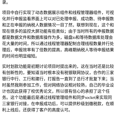
录。
项目中自行实现了动态数据展示组件和线程管理器组件，可视
化并行申报监看界面上可以对已处理申报、成功数、待申报数
和正在申报的纳税人数据情况一目了然，联想到现在，这个和
现在很多的监控大屏功能有些类似；由于当时所有的申报数据
都是数据文件和数据库操作为多，磁盘
io
和等待数据库处理会
花大量的时间，所以通过线程管理器配制合理线程数量并行处
理后，申报效率有了倍数的提高，高峰期纳税人等待申报结果
的时间也明显缩短。
实时划款功能是初期讨论项目时提出来的，这在当时还是比较
有创新性的，要知道当时根本没有税银联网协议，合作的三家
银行中行、工行和建行，打报告一直到了总行才批复下来；当
时虽然我刚参加工作，但对网络协议相对较熟，自己的毕业设
计也因此获得了校优秀论文，所以很有信心的承担了这个任
务。这个功能最后是通过线程管理组件和同步
socket
来实现同
三家银行对接，在申报成功后，可以提供秒级划缴税款，在顺
利上线后，还获得了客户的高度认可。