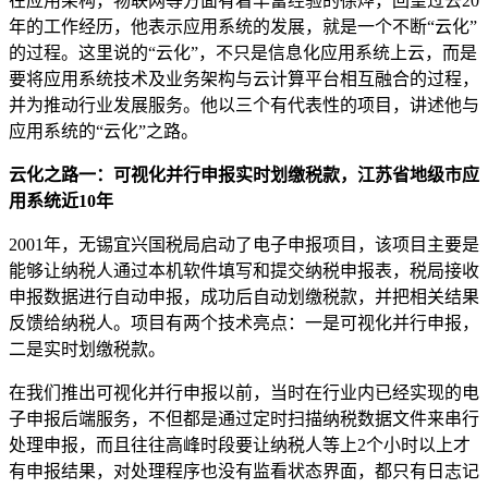
在应用架构，物联网等方面有着丰富经验的徐烨，回望过去
20
年的工作经历，他表示应用系统的发展，就是一个不断“云化”
的过程。这里说的“云化”，不只是信息化应用系统上云，而是
要将应用系统技术及业务架构与云计算平台相互融合的过程，
并为推动行业发展服务。他以三个有代表性的项目，讲述他与
应用系统的“云化”之路。
云化之路一
：可视化并行申报实时划缴税款，江苏省地级市应
用系统近
10
年
2001
年，无锡宜兴国税局启动了电子申报项目，该项目主要是
能够让纳税人通过本机软件填写和提交纳税申报表，税局接收
申报数据进行自动申报，成功后自动划缴税款，并把相关结果
反馈给纳税人。项目有两个技术亮点：一是可视化并行申报，
二是实时划缴税款。
在我们推出可视化并行申报以前，当时在行业内已经实现的电
子申报后端服务，不但都是通过定时扫描纳税数据文件来串行
处理申报，而且往往高峰时段要让纳税人等上
2
个小时以上才
有申报结果，对处理程序也没有监看状态界面，都只有日志记