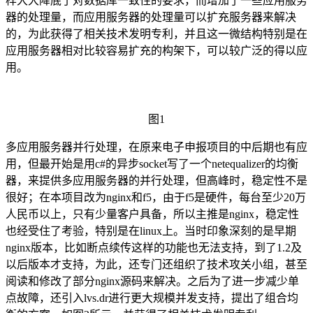
样大大降底了对数据库一致性的要求，而增加了一些应用服务
器的处理量，而应用服务器的处理量可以扩充服务器来解决
的，为此获得了相关技术发明专利，并且这一微结构特别是在
应用服务器相对比较容易扩充的构架下，可以较广泛的得以应
用。
图
1
多应用服务器并行处理，在原来电子申报项目的中后期也有应
用，但最开始是用
c#
的异步
socket
写了一个
netequalizer
的均衡
器，来提供多应用服务器的并行处理，但高峰时，稳定性不是
很好；在本项目改为
nginx
和
f5
，由于
f5
是硬件，每台至少
20
万
人民币以上，只有少量客户具备，所以主推是
nginx
，稳定性
也经受住了考验，特别是在
linux
上。当时印象深刻的是早期
nginx
版本，比如断点续传这样的功能也无法支持，到了
1.2
及
以后版本才支持，为此，还专门还组织了技术攻关小组，甚至
阅读和修改了部分
nginx
源码来解决。之后为了进一步减少单
点故障，还引入
lvs.dr
进行更大规模并发支持，提出了组合均