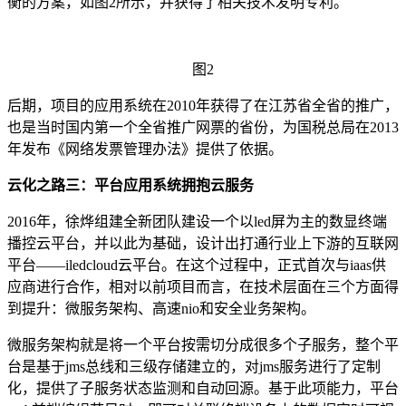
衡的方案，如图
2
所示，并获得了相关技术发明专利。
图
2
后期，项目的应用系统在
2010
年获得了在江苏省全省的推广，
也是当时国内第一个全省推广网票的省份，为国税总局在
2013
年发布《网络发票管理办法》提供了依据。
云化之路三：平台应用系统拥抱云服务
2016
年，徐烨组建全新团队建设一个以
led
屏为主的数显终端
播控云平台，并以此为基础，设计出打通行业上下游的互联网
平台——
iledcloud
云平台。在这个过程中，正式首次与
iaas
供
应商进行合作，相对以前项目而言，在技术层面在三个方面得
到提升：微服务架构、高速
nio
和安全业务架构。
微服务架构就是将一个平台按需切分成很多个子服务，整个平
台是基于
jms
总线和三级存储建立的，对
jms
服务进行了定制
化，提供了子服务状态监测和自动回源。基于此项能力，平台