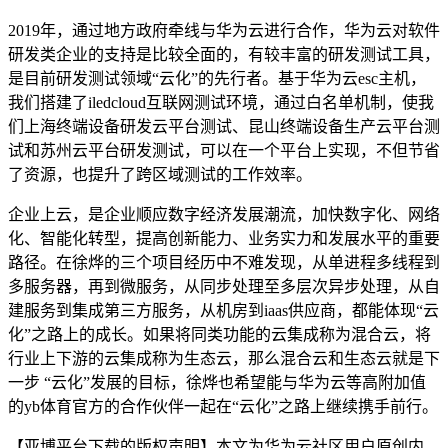
2019
年，通过地方政府牵线与华为云进行合作，华为云对软件
研发类企业的支持是比较全面的，有较丰富的研发测试工具，
是目前研发测试领域“云化”的先行者。基于华为云
esc
主机，
我们搭建了
iledcloud
互联网测试环境，通过白名单机制，使我
们上海终端设备研发云平台测试、昆山终端设备生产云平台测
试和苏州云平台研发测试，可以在一个平台上实现，不但节省
了资源，也提升了跨区域测试的工作效率。
企业上云，是企业顺应数字经济发展潮流，加快数字化、网络
化、智能化转型，提高创新能力、业务实力和发展水平的重要
路径。在徐烨的三个项目经历中不难发现，从单进程多线程到
多服务器，再到微服务，从同步处理至多层次异步处理，从自
建服务到集成第三方服务，从机房到
iaas
供应商，都能体现“云
化”之路上的成长。如果将同类功能的云集成称为混合云，将
行业上下游的云集成称为生态云，那么混合云和生态云就是下
一步 “云化”发展的目标，徐烨也希望能与华为云等高附加值
的yb体育官方的合作伙伴一起在“云化”之路上继续携手前行。
【亚博平台下载的版权声明】本文为华为云社区用户原创内