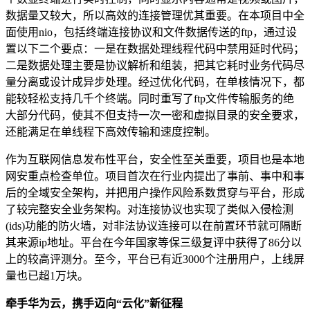
数据量又较大，所以高效的连接管理优其重要。在本项目中全
面使用
nio
，包括终端连接协议和文件数据传送的
ftp
，通过设
置以下二个要点：一是在数据处理线程代码中禁用延时代码；
二是数据处理主要是协议解析和组装，把其它耗时业务代码尽
量分离或设计成异步处理。经过优化代码，在单核情况下，都
能较轻松支持几千个终端。同时重写了
ftp
文件传输服务的绝
大部分代码，使其不但支持一次一密和虚拟目录的安全要求，
还能满足在单线程下高效传输和速度控制。
作为互联网信息发布性平台，安全性至关重要，项目也是本地
网安重点检查单位。项目首次在行业内提出了事前、事中和事
后的全域安全架构，并把用户操作风险系数贯穿与平台，形成
了较完整安全业务架构。对连接协议也实现了类似入侵检测
(ids)
功能的防火墙，对非法协议连接可以在前置环节就可隔断
其来源
ip
地址。平台在今年国家等保三级复评中获得了
86
分以
上的较高评测分。至今，平台已有近
3000
个注册用户，上线屏
量也已超
1
万块。
牵手华为云，携手迈向“云化”新征程