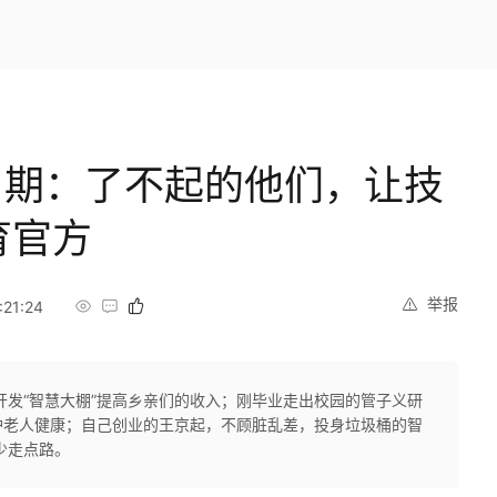
1期：了不起的他们，让技
育官方
举报
21:24
开发“智慧大棚”提高乡亲们的收入；刚毕业走出校园的管子义研
护老人健康；自己创业的王京起，不顾脏乱差，投身垃圾桶的智
少走点路。