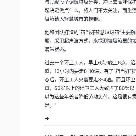
与其编段子调侃垃圾分类，冲上去高呼保
起决定做点什么，将人们不太关注，而生
圾箱纳入智慧城市的视野。
他和团队打造的“箱当好智慧垃圾箱”主要
题，采用超声波方式，来探测垃圾箱里的
满溢状态。
过去一个环卫工人，早上6点-晚上6点，
道，12小时内要走8-10遍，有了“箱当好
态后，环卫工人只需要走3-4遍。而且环
重，50岁以上的环卫工人大致占了80％以
以为这些年长者降低劳动负荷。这是很有
足。”
→