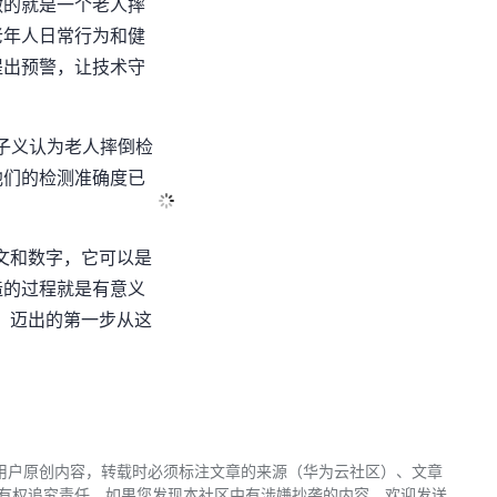
做的就是一个老人摔
老年人日常行为和健
提出预警，让技术守
管子义认为老人摔倒检
他们的检测准确度已
文和数字，它可以是
造的过程就是有意义
，迈出的第一步从这
用户原创内容，转载时必须标注文章的来源（华为云社区）、文章
区有权追究责任。如果您发现本社区中有涉嫌抄袭的内容，欢迎发送