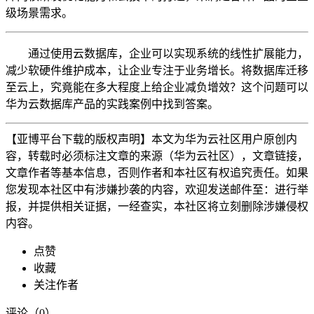
级场景需求。
通过使用云数据库，企业可以实现系统的线性扩展能力，
减少软硬件维护成本，让企业专注于业务增长。将数据库迁移
至云上，究竟能在多大程度上给企业减负增效？这个问题可以
华为云数据库产品的实践案例中找到答案。
【亚博平台下载的版权声明】本文为华为云社区用户原创内
容，转载时必须标注文章的来源（华为云社区），文章链接，
文章作者等基本信息，否则作者和本社区有权追究责任。如果
您发现本社区中有涉嫌抄袭的内容，欢迎发送邮件至：进行举
报，并提供相关证据，一经查实，本社区将立刻删除涉嫌侵权
内容。
点赞
收藏
关注作者
评论（
0
）