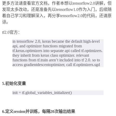
更多方法请查看官方文档，作者本想以tensorflow2.0讲解，但
发现太多改动，还是准备先以tensorflow1.0作为入门，后续随
着自己学习和理解深入，再分享tensorflow2.0的代码，还请原
谅。
tf2.0官方：
in tensorflow 2.0, keras became the default high-level
api, and optimizer functions migrated from
tf.keras.optimizers into separate api called tf.optimizers.
they inherit from keras class optimizer. relevant
functions from tf.train aren’t included into tf 2.0. so to
access gradientdescentoptimizer, call tf.optimizers.sgd
5.初始化变量
init = tf.global_variables_initializer()
6.定义session并训练，每隔20次输出结果