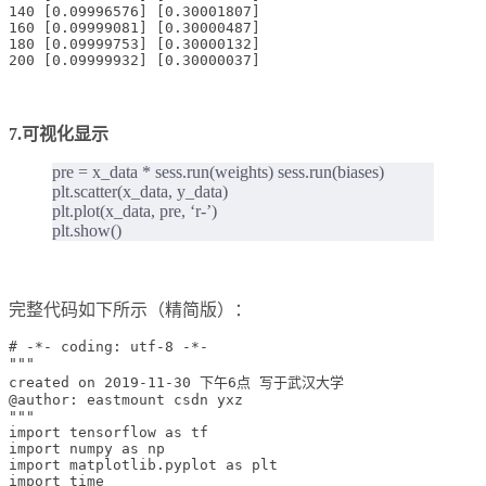
140 [0.09996576] [0.30001807]

160 [0.09999081] [0.30000487]

180 [0.09999753] [0.30000132]

7.可视化显示
pre = x_data * sess.run(weights) sess.run(biases)
plt.scatter(x_data, y_data)
plt.plot(x_data, pre, ‘r-’)
plt.show()
完整代码如下所示（精简版）：
# -*- coding: utf-8 -*-

"""

created on 2019-11-30 下午6点 写于武汉大学

@author: eastmount csdn yxz

"""

import tensorflow as tf 

import numpy as np

import matplotlib.pyplot as plt

import time
