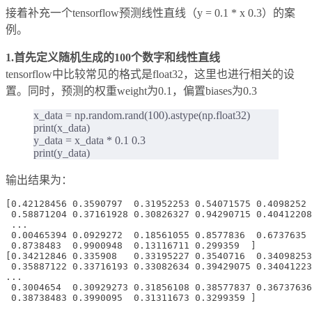
接着补充一个tensorflow预测线性直线（y = 0.1 * x 0.3）的案
例。
1.首先定义随机生成的100个数字和线性直线
tensorflow中比较常见的格式是float32，这里也进行相关的设
置。同时，预测的权重weight为0.1，偏置biases为0.3
x_data = np.random.rand(100).astype(np.float32)
print(x_data)
y_data = x_data * 0.1 0.3
print(y_data)
输出结果为：
[0.42128456 0.3590797  0.31952253 0.54071575 0.4098252 
 0.58871204 0.37161928 0.30826327 0.94290715 0.40412208
 ...

 0.00465394 0.0929272  0.18561055 0.8577836  0.6737635 
 0.8738483  0.9900948  0.13116711 0.299359  ]

[0.34212846 0.335908   0.33195227 0.3540716  0.34098253
 0.35887122 0.33716193 0.33082634 0.39429075 0.34041223
...

 0.3004654  0.30929273 0.31856108 0.38577837 0.36737636