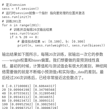
# 定义session 

sess = tf.session()

# 运行时session就像一个指针 指向要处理的位置并激活

sess.run(init)t     

# 训练201次

for n in range(201):

    # 训练并且每隔20次输出结果

    sess.run(train)

    if n % 20 == 0:

        # 最佳拟合结果 w: [0.100], b: [0.300]

输出结果如下图所示，每隔20次训练，就输出一次它的参数
——weight权重和biases偏置。我们想要做的是预测线性直
线，最初的时候，计算值和与测试值会有很大的差别，神经网
络需要做的就是不断缩小预测值y和实际值y_data的差别。最
后经过200次训练后，已经非常接近这些散点了。
0 [-0.17100081] [0.60644317]

20 [0.00904198] [0.34798568]

40 [0.07555631] [0.31289548]

60 [0.09343112] [0.3034655]

80 [0.09823472] [0.3009313]

100 [0.09952562] [0.3002503]

120 [0.09987252] [0.30006728]
