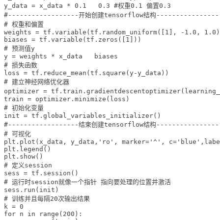
y_data = x_data * 0.1   0.3 #权重0.1 偏置0.3

#------------------开始创建tensorflow结构-----------------
# 权重和偏置

weights = tf.variable(tf.random_uniform([1], -1.0, 1.0)
biases = tf.variable(tf.zeros([1]))

# 预测值y

y = weights * x_data   biases

# 损失函数

loss = tf.reduce_mean(tf.square(y-y_data))

# 建立神经网络优化器

optimizer = tf.train.gradientdescentoptimizer(learnin
train = optimizer.minimize(loss)

# 初始化变量

init = tf.global_variables_initializer()

#------------------结束创建tensorflow结构-----------------
# 可视化

plt.plot(x_data, y_data,'ro', marker='^', c='blue',labe
plt.legend()

plt.show()

# 定义session 

sess = tf.session()

# 运行时session就像一个指针 指向要处理的位置并激活

sess.run(init)  

# 训练并且每隔20次输出结果

k = 0

for n in range(200):
