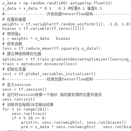
x_data = np.random.rand(100).astype(np.float32) 

y_data = x_data * 0.1   0.3 #权重0.1 偏置0.3

#------------------开始创建tensorflow结构-----------------
# 权重和偏置

weights = tf.variable(tf.random_uniform([1], -1.0, 1.0)
biases = tf.variable(tf.zeros([1]))

# 预测值y

y = weights * x_data   biases

# 损失函数

loss = tf.reduce_mean(tf.square(y-y_data))

# 建立神经网络优化器

optimizer = tf.train.gradientdescentoptimizer(learnin
train = optimizer.minimize(loss)

# 初始化变量

init = tf.global_variables_initializer()

#------------------结束创建tensorflow结构-----------------
# 定义session 

sess = tf.session()

# 运行时session就像一个指针 指向要处理的位置并激活

sess.run(init)  

# 训练并且每隔20次输出结果

for n in range(201):

    sess.run(train)

    if n % 20 == 0:

        print(n, sess.run(weights), sess.run(biases))

        pre = x_data * sess.run(weights)   sess.run(bia