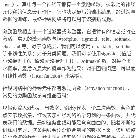
layer）。其中每一个神经元都有一个激励函数，被激励的神经
元传递的信息最有价值，它也决定最后的输出结果，经过海量
数据的训练，最终神经网络将可以用于识别猫或狗。
激励函数相当于一个过滤器或激励器，它把特有的信息或特征
激活，常见的激活函数包括softplus、sigmoid、relu、softmax、
elu、tanh等。对于隐藏层，我们可以使用relu、tanh、softplus
等非线性关系；对于分类问题，我们可以使用sigmoid（值越
小越接近于0，值越大越接近于1）、softmax函数，对每个类
求概率，最后以最大的概率作为结果；对于回归问题，可以使
用线性函数（linear function）来实验。
神经网络中的神经元中都有激励函数（activation function），
常见的激励函数参考维基百科：
现假设输入x代表一串数字，输出y代表一个二次函数，蓝色的
点表示数据集，红线表示神经网络所学习到的一条曲线，并代
表我们的数据。最初这条曲线可能是弯弯曲曲的，随着不断地
训练和学习，这条曲线会逐渐拟合到我的数据上来，该红线越
符合数据的趋势，就表示神经网络学习到的东西越多，亦越能