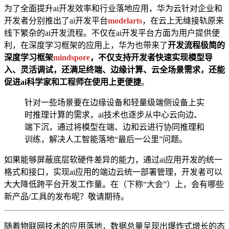
为了全面提升ai开发效率和行业落地应用，华为云针对企业和
开发者分别推出了ai开发平台
modelarts
，在云上无缝接轨原来
线下繁杂的ai开发流程。不仅在ai开发平台方面为用户提供便
利，在深度学习框架的应用上，华为也带来了
开发流程极简的
深度学习框架
mindspore
，不仅支持开发者快速实现模型导
入、灵活调试，还满足终端、边缘计算、云全场景需求，还能
促进ai科学家和工程师在使用上更便捷
。
针对一些场景要在边缘设备和轻量级端侧设备上实
时推理计算的需求，ai技术也逐步从中心云向边、
端下沉，通过将模型在端、边和云进行协同推理和
训练，解决人工智能落地“最后一公里”问题。
如果能够屏蔽底层软硬件差异的能力，通过ai应用开发的统一
格式和接口，实现ai应用的端边云统一部署管理，开发者可以
大大降低跨平台开发工作量。在（下称“大会”）上，会有哪些
新产品/工具的发布呢？敬请期待。
随着物联网技术的应用落地，数据总量呈现出爆炸式增长的态