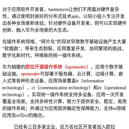
对于应用软件开发者，harmonyos让他们不用面对硬件复杂
性，通过使用封装好的分布式技术apis，以较小投入专注开发
出各种全场景新体验。针对硬件设备开发者，则可以实现硬件
创新，融入华为全场景的大生态。
在操作系统领域，“碎片化”的现状导致数字基础设施产生大量
“软烟囱”，带来生态割裂、应用重复开发、协同繁琐的挑战，
数字化新时代，呼唤新的统一操作系统。
华为捐赠的
欧拉开源操作系统（openeuler）
，应用于数字基
础设施。
openeuler
可部署于服务器、云计算、边缘计算、嵌
入式等各种形态设备，应用场景覆盖it（information
technology）、ct（communication technology）和ot（operational
technology），实现统一操作系统支持多设备，应用一次开发
覆盖全场景。支持多样性计算，致力于提供安全、稳定、易用
的操作系统；并通过为应用提供确定性保障能力，支持ot领域
应用及ot与ict的融合。
已经有三百多家企业、近万名社区开发者加入欧拉