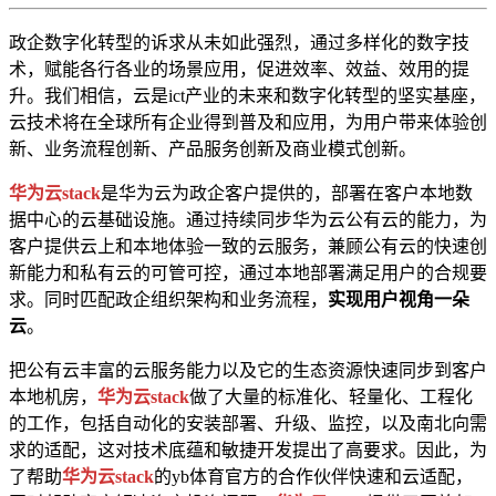
政企数字化转型的诉求从未如此强烈，通过多样化的数字技
术，赋能各行各业的场景应用，促进效率、效益、效用的提
升。我们相信，云是ict产业的未来和数字化转型的坚实基座，
云技术将在全球所有企业得到普及和应用，为用户带来体验创
新、业务流程创新、产品服务创新及商业模式创新。
华为云stack
是华为云为政企客户提供的，部署在客户本地数
据中心的云基础设施。通过持续同步华为云公有云的能力，为
客户提供云上和本地体验一致的云服务，兼顾公有云的快速创
新能力和私有云的可管可控，通过本地部署满足用户的合规要
求。同时匹配政企组织架构和业务流程，
实现用户视角一朵
云
。
把公有云丰富的云服务能力以及它的生态资源快速同步到客户
本地机房，
华为云stack
做了大量的标准化、轻量化、工程化
的工作，包括自动化的安装部署、升级、监控，以及南北向需
求的适配，这对技术底蕴和敏捷开发提出了高要求。因此，为
了帮助
华为云stack
的yb体育官方的合作伙伴快速和云适配，