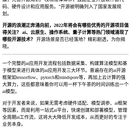
码、硬件设计和应用服务。”开源被明确列入了国家发展规
划。
开源的浪潮正奔涌向前，2022年将会有哪些优秀的开源项目值
得关注？ ai、云原生、操作系统、量子计算等热门领域涌现了
哪些开源技术？
开源场景是否已经落地？精彩剧透，为你揭
晓。
一个完整的ai应用开发流程包括数据采集、构建算法模型和基
于模型来进行具体的ai应用开发三大环节。普遍存在的ai开源
框架如tensorflow、pytorch和mindspore等，再加上云计算的强
大算力，这些都意味着你可以用一杯下午茶的时间训练出一个
ai模型。
对于开发者来说，如果无需考虑硬件适配、模型调参、ai框架
等因素，而是利用一站式ai平台，快速创建和部署模型，管理
全周期ai工作流，这将大大降低开发成本，从而更好的专注于
业务本身。