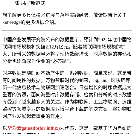
陆协同”新范式
想了解更多具体技术进展与落地实践经验，敬请期待上关于
kubeedge的更多进展介绍。
中国产业发展研究院公布的数据显示，预计到2022年底中国物
联网市场规模将突破2.12万亿元。随着物联网市场规模的扩
大，所带来的数据量必将呈现指数级增长，时序数据的存储和
分析也逐渐成为企业的“必答题”。
时序数据是随时间不断产生的一系列数据，简单来说，就是带
有时间属性的数据。万物智联时代的到来，5g、ai、区块链等
新一代信息技术与物联网加速融合。日益增长的时序数据成为
重要的资源，面向海量时序数据存储、检索和分析的时序数据
库受到了越来越多人的关注。作为物联网、工业物联网、运维
监控等领域专业的数据库亚博平台下载的解决方案，将对物联
网产业发展起着重要的作用。
以
华为云gaussdb(for influx)
为代表，这是一款基于华为自研的