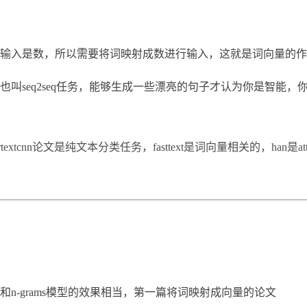
入是数，所以需要将词映射成数进行输入，这就是词向量的作用，
叫seq2seq任务，能够生成一些漂亮的句子才认为你是智能
extcnn论文是纯文本分类任务，fasttext是词向量相关的，han
和n-grams模型的效果相当，第一篇将词映射成向量的论文