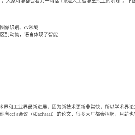
earn nlp），大家可能都会看到一句话“nlp是人工智能皇冠上的
图像识别、cv领域
区别动物，语言体现了智能
术界和工业界最新进展，因为新技术更新非常快，所以学术界论文
tch等知识。如果你有ccf a会议（如acl\aaai）的论文，很多大厂都会招聘，月