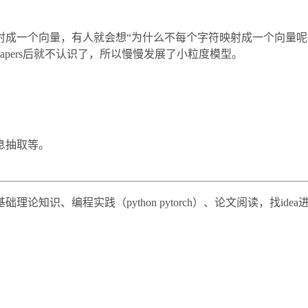
n，每个词映射成一个向量，有人就会想“为什么不每个字符映射成一个
但papers后就不认识了，所以慢慢发展了小粒度模型。
息抽取等。
识、编程实践（python pytorch）、论文阅读，找idea