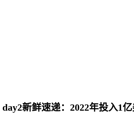
】day2新鲜速递：2022年投入