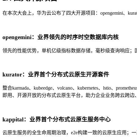
在本次大会上，华为云公布了四大开源项目：opengemini、kurator、k
opengemini：业界领先的时序时空数据库内核
领先的性能优势，单机亿级指标数据存储，毫秒级查询响应；国内首款开
kurator：业界首个分布式云原生开源套件
整合karmada、kubeedge、volcano、kubernete
即用、开源开放的分布式云原生平台，助力企业业务跨云跨边
kappital：业界首个分布式云原生服务中心
云原生服务的全生命周期治理，e2e构建一致的云原生应用；一次