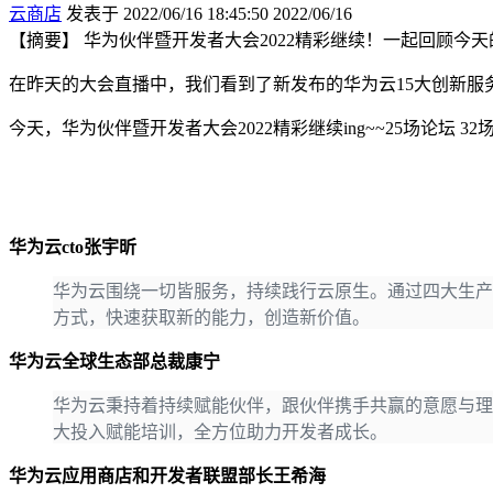
云商店
发表于 2022/06/16 18:45:50
2022/06/16
【摘要】 华为伙伴暨开发者大会2022精彩继续！一起回顾今
在昨天的大会直播中，我们看到了新发布的华为云15大创新服务
今天，华为伙伴暨开发者大会2022精彩继续ing~~25场论
华为云cto张宇昕
华为云围绕一切皆服务，持续践行云原生。通过四大生产
方式，快速获取新的能力，创造新价值。
华为云全球生态部总裁康宁
华为云秉持着持续赋能伙伴，跟伙伴携手共赢的意愿与理
大投入赋能培训，全方位助力开发者成长。
华为云应用商店和开发者联盟部长王希海