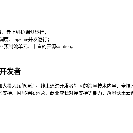
备、云上维护端侧运行；
、pipeline并发运行；
预制流单元、丰富的开源solution。
次开发者
加大投入赋能培训。线上通过开发者社区的海量技术内容、全技
技术支持、圈层持续运营、商业成长对接支持等能力，落地沃土云创计