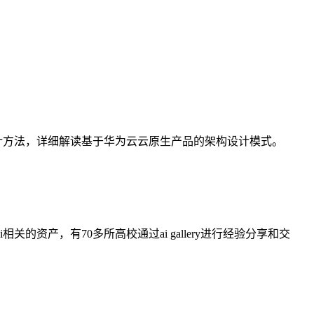
设计方法，详细解读基于华为云云原生产品的架构设计模式。
多个ai相关的资产，有70多所高校通过ai gallery进行经验分享和交