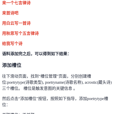
来一个七言律诗
来首诗吧
用白云写一首诗
用秋思写个五言律诗
给我写个诗
语料添加完之后，可以得到如下结果：
添加槽位
往下滑动页面，找到
“
槽位管理
”
页面，分别创建槽
位
:poetrytype(
诗歌类型
), poetryname(
诗歌名称
), acrostic(
藏头诗
)
三个槽位。 槽位是触发意图的关键信息 。
然后点击
“
添加槽位
”
按钮，按照如下指导，添加
poetrytype
槽
位：