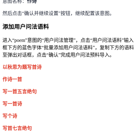
意图名称：
作诗
然后点击
“
确认并继续设置
”
按钮，继续配置该意图。
添加用户问法语料
进入
“poem”
意图的
“
用户问法管理
”
，点击
“
用户问法语料
”
输入
框下方的蓝色字体
“
批量添加用户问法语料
”
，复制下方的语料
至弹出对话框，点击
“
确认
”
完成用户问法预料导入。
以秋思为题写首诗
作诗一首
写一首
五言绝句
写一首诗
写个诗
写首七言绝句