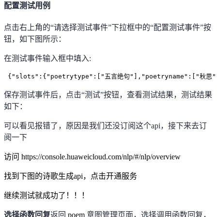
配置测试用例
点击右上角的
“
请选择测试事件
”
下拉框中的
“
配置测试事件
”
按
钮，如下图所示：
在测试事件输入框中填入
:
 {"slots":{"poetrytype":["五言绝句"],"poetryname":["秋思"]
保存测试事件后，点击
“
测试
”
按钮，查看测试结果，测试结果
如下：
可以看见报错了，原因是我们还没订阅这个api，接下来去订
阅一下
访问 https://console.huaweicloud.com/nlp/#/nlp/overview
找到下图的诗歌生成api，点击开通服务
继续测试就成功了！！！
选择函数回复
返回
poem
意图管理页面，选择调用函数回复，