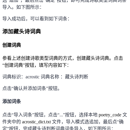
选
“
追加
”
，最后点击
“
确定
”
按钮，即可完成诗歌类型词典词条
导入。如下图所示：
导入成功后，可以看到如下词条：
添加藏头诗词典
创建词典
参看上述创建诗歌类型词典的方式，创建藏头诗词典。点击
“
创建词典
”
按钮，填写内容如下：
词典标识：
acrostic
词典名称 ：藏头诗判断
点击
“
确认并添加词条
”
按钮。
添加词条
点击
“
导入词条
”
按钮，点击
“...”
按钮，选择本地
poetry_code
文
件夹中的
acrostic_dict.txt
文件，导入模式选追加，最后点
“
确
定
”
按钮，完成藏头诗判断词典词条导入，如下图所示：