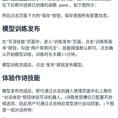
在下拉框中选择已创建的函数
poem
，如下图所示：
然后点击页面下方的
“
保存
”
按钮，保存意图所有配置信息。
模型训练发布
在
“
写诗技能
”
页面中，进入
“
训练发布
”
页面，点击
“
训练新版
本
”
按钮，勾选
“
用户常用问法
”
，技能阈值默认即可。点击确
认开始模型训练，训练时长大概
3-5
分钟。
模型训练完成后，点击
“
发布
”
按钮发布模型。
体验作诗技能
模型发布完成后，即可通过点击机器人管理页面中右上角的
“
对话体验
”
按钮体验写诗机器人。
(
诗歌类型槽位已配置开启
候选项，因此用户可通过点击响应类型进行自动回复。
)
下图
是一组对话样例：