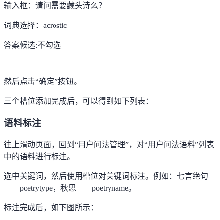
输入框：请问需要藏头诗么？
词典选择：acrostic
答案候选:不勾选
然后点击
“
确定
”
按钮。
三个槽位添加完成后，可以得到如下列表：
语料标注
往上滑动页面，回到
“
用户问法管理
”
，对
“
用户问法语料
”
列表
中的语料进行标注。
选中关键词，然后使用槽位对关键词标注。例如：七言绝句
——poetrytype
，秋思
——poetryname
。
标注完成后，如下图所示：