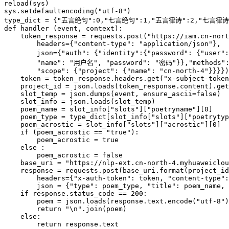
reload(sys)

sys.setdefaultencoding("utf-8")

type_dict = {"五言绝句":0,"七言绝句":1,"五言律诗":2,"七言律诗"
def handler (event, context):

    token_response = requests.post("https://iam.cn-nort
        headers={"content-type": "application/json"}, 

        json={"auth": {"identity":{"password": {"user"
        "name": "用户名", "password": "密码"}},"methods": 
        "scope": {"project": {"name": "cn-north-4"}}}})

    token = token_response.headers.get("x-subject-token
    project_id = json.loads(token_response.content).get
    slot_temp = json.dumps(event, ensure_ascii=false)

    slot_info = json.loads(slot_temp)

    poem_name = slot_info["slots"]["poetryname"][0]

    poem_type = type_dict[slot_info["slots"]["poetrytyp
    poem_acrostic = slot_info["slots"]["acrostic"][0]

    if (poem_acrostic == "true"):

        poem_acrostic = true

    else :

        poem_acrostic = false

    base_uri = "https://nlp-ext.cn-north-4.myhuaweiclou
    response = requests.post(base_uri.format(project_id
        headers={"x-auth-token": token, "content-type":
        json = {"type": poem_type, "title": poem_name, 
    if response.status_code == 200:

        poem = json.loads(response.text.encode("utf-8")
        return "\n".join(poem)

    else:

        return response.text