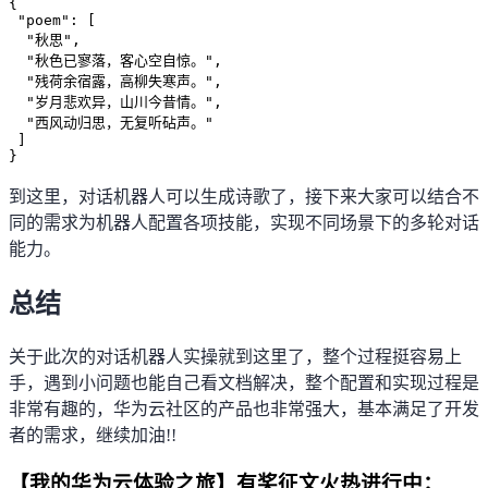
{

 "poem": [

  "秋思",

  "秋色已寥落，客心空自惊。",

  "残荷余宿露，高柳失寒声。",

  "岁月悲欢异，山川今昔情。",

  "西风动归思，无复听砧声。"

 ]

}
到这里，对话机器人可以生成诗歌了，接下来大家可以结合不
同的需求为机器人配置各项技能，实现不同场景下的多轮对话
能力。
总结
关于此次的对话机器人实操就到这里了，整个过程挺容易上
手，遇到小问题也能自己看文档解决，整个配置和实现过程是
非常有趣的，华为云社区的产品也非常强大，基本满足了开发
者的需求，继续加油!!
【我的华为云体验之旅】有奖征文火热进行中：