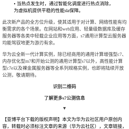
• 当热点发生时，通过智能化调度进行热点消除，
为虚拟机提供平稳的性能sla保障。
此次新产品的全方位升级，使其适用于对计算、网络性能有均
衡需求的各个场景。在网站和web应用、轻量级数据库及缓存
服务器等各类中轻载企业应用等方面，s7通用计算型云服务器
均能驾驭地更为游刃有余。
华为云全新一代计算实例，除已经商用的通用计算增强型c7、
内存优化型m7和开始公测的通用计算型s7以外，高性能计算
型c7e以及裸金属服务器等全系列规格实例，也即将陆续开放
公测，敬请期待。
识别二维码
了解更多s7公测信息
▼
【亚博平台下载的版权声明】本文为华为云社区用户原创内
容，转载时必须标注文章的来源（华为云社区），文章链接，