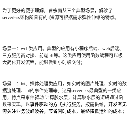
为了
更好的便于
理解，曹宗南
从三个典型场景，解读了
serverless架构所具有的it资源可根据需求弹性伸缩的特点
。
场景
一：web类应用
。
典型的应用有小程序后端、web后端、
三方服务商对接、前端bff等。这类应用使用函数编程可以极
大简化开发流程，
能够
做到小时级交付；
场景
二：iot、媒体处理类应用
，
如实时的图片处理、实时的数
据流处理、iot的事件处理等。这是serverless最典型的一类应
用，特点是事件驱动 计算胶水层，计算胶水层的逻辑通过函
数来实现，
以事件驱动的方式执行服务，按需供给，开发者无
需关注业务波峰波谷，节省闲时成本，最终降低运维的成本
；