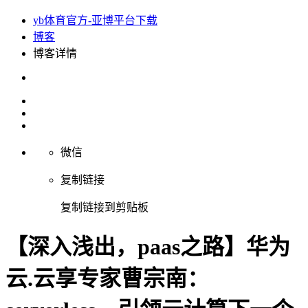
yb体育官方-亚博平台下载
博客
博客详情
微信
复制链接
复制链接到剪贴板
【深入浅出，paas之路】华为
云.云享专家曹宗南：