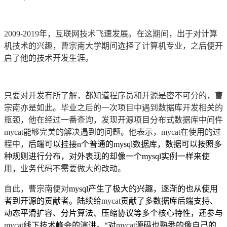
2
009
-
2019
年，互联网技术飞速发展。
在这期间，出于对
计算
机
技术的兴趣，曹宗南大学期间选择了计算机专业，
之后
便
开
启了他的
技术
开发生涯
。
只要
对
开发
有所了解，都知道程序员和开源是密不可分的，曹
宗南亦是如此。
毕业之后的
一次项目
中
遇到数据库开发相关的
瓶颈，
他
在经过一番查询，发现开源项目分布式数据库中间件
m
yc
at
能够完美的解决遇到的问题。他表示，
m
ycat
在使用的过
程中，
后端可以挂接n个普通的mysql数据库，数据可以按照多
种规则进行分布，对外表现的却像一个
mysql
实例一样来使
用，
业务代码不需要做大的改动。
自此，曹宗南便对
mysql产生了极大的兴趣，逐渐的也从使用
者到开源的贡献者。陆续给
m
ycat
贡献了多数据库后端支持、
动态平滑扩容、分片算法、压缩协议等多个核心特性，还参与
m
ycat
线下技术峰会的演讲。“对
m
ycat
源码也熟悉的像自己的