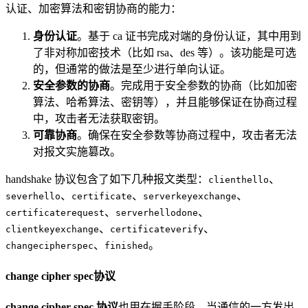
认证、加密算法和密钥协商的能力：
身份认证
。基于 ca 证书完成对端的身份认证，其中用到
了非对称加密技术（比如 rsa、des 等）。该功能是可选
的，但通常的做法是至少进行单向认证。
安全参数的协商
。完成用于安全参数的协商（比如加密
算法、哈希算法、密钥等），并且能够保证在协商过程
中，攻击者无法获取密钥。
可靠协商
。确保在安全参数等协商过程中，攻击者无法
对报文实施篡改。
handshake 协议包含了如下几种报文类型：
、
clienthello
、
、
、
severhello
certificate
serverkeyexchange
、
、
certificaterequest
serverhellodone
、
、
clientkeyexchange
certificateverify
、
。
changecipherspec
finished
change cipher spec协议
change cipher spec 协议
也用在握手阶段，当通信的一方发出