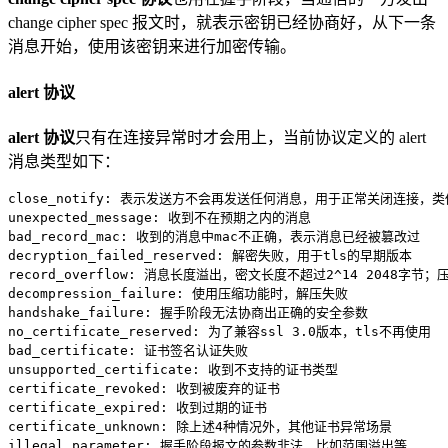
change cipher spec 报文时，就表示密钥已经协商好，从下一条
消息开始，使用该密钥来进行加密传输。
alert 协议
alert 协议
只有在连接异常时才会用上，当前协议定义的 alert
消息类型如下：
close_notify: 表示发送方不会再发送任何消息，用于正常关闭连接，类似
unexpected_message: 收到不在预期之内的消息

bad_record_mac: 收到的消息中mac不正确，表示消息已经被篡改过

decryption_failed_reserved: 解密失败，用于tls的早期版本

record_overflow: 消息长度溢出，密文长度不超过2^14 2048字节；
decompression_failure: 使用压缩功能时，解压失败

handshake_failure: 握手阶段无法协商出正确的安全参数

no_certificate_reserved: 为了兼容ssl 
3.0
版本，tls不再使用

bad_certificate: 证书签名认证失败

unsupported_certificate: 收到不支持的证书类型

certificate_revoked: 收到被废弃的证书

certificate_expired: 收到过期的证书

certificate_unknown: 除上述4种情况外，其他证书异常场景

illegal_parameter: 握手阶段报文的参数非法，比如范围溢出等
