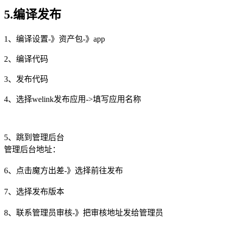
5.编译发布
1、编译设置-》资产包-》app
2、编译代码
3、发布代码
4、选择welink发布应用->填写应用名称
5、跳到管理后台
管理后台地址：
6、点击魔方出差-》选择前往发布
7、选择发布版本
8、联系管理员审核-》把审核地址发给管理员