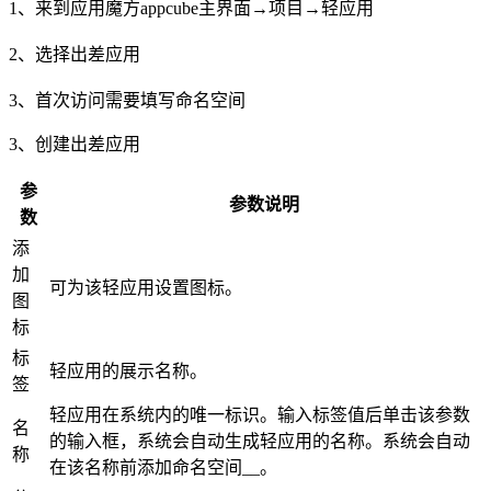
1、来到应用魔方appcube主界面→项目→轻应用
2、选择出差应用
3、首次访问需要填写命名空间
3、创建出差应用
参
参数说明
数
添
加
可为该轻应用设置图标。
图
标
标
轻应用的展示名称。
签
轻应用在系统内的唯一标识。输入标签值后单击该参数
名
的输入框，系统会自动生成轻应用的名称。系统会自动
称
在该名称前添加命名空间__。