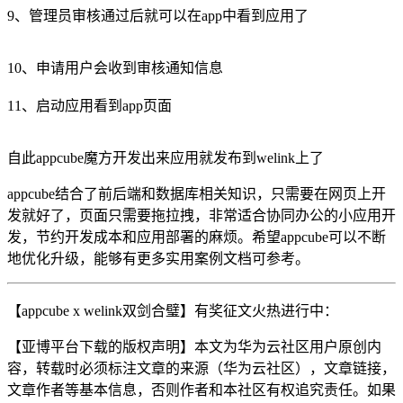
9、管理员审核通过后就可以在app中看到应用了
10、申请用户会收到审核通知信息
11、启动应用看到app页面
自此appcube魔方开发出来应用就发布到welink上了
appcube结合了前后端和数据库相关知识，只需要在网页上开
发就好了，页面只需要拖拉拽，非常适合协同办公的小应用开
发，节约开发成本和应用部署的麻烦。希望appcube可以不断
地优化升级，能够有更多实用案例文档可参考。
【appcube x welink双剑合璧】有奖征文火热进行中：
【亚博平台下载的版权声明】本文为华为云社区用户原创内
容，转载时必须标注文章的来源（华为云社区），文章链接，
文章作者等基本信息，否则作者和本社区有权追究责任。如果