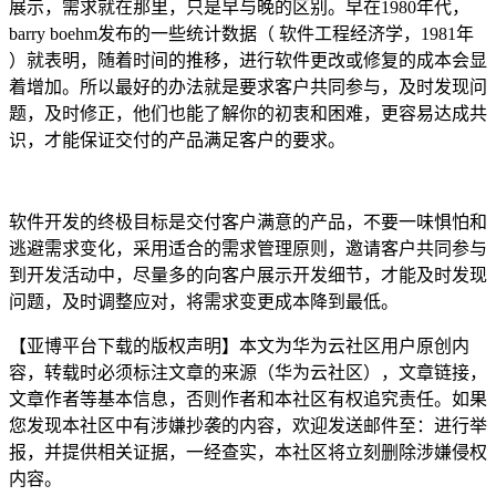
展示，需求就在那里
，只是早与晚的区别。早在
1980
年代，
barry boehm发布的一些统计数据（ 软件工程经济学，1981年
）就表明，随着时间的推移，进行软件更改或修复的成本会显
着增加。所以最好的办法就是要求
客户
共同
参与，
及时发现问
题，及时修正，
他
们也
能了解你的初衷和
困难，更
容易达成共
识
，才能保证交付的产品满足客户的要求。
软件开发的终极目标是交付客户满意的产品，不要一味惧怕
和
逃避
需求变化，采用适合的需求管理原则，邀请客户共同参与
到开发活动中，尽量多的向客户展示开发细节，才能及时发现
问题，及时调整应对，将需求变更成本降到最低。
【亚博平台下载的版权声明】本文为华为云社区用户原创内
容，转载时必须标注文章的来源（华为云社区），文章链接，
文章作者等基本信息，否则作者和本社区有权追究责任。如果
您发现本社区中有涉嫌抄袭的内容，欢迎发送邮件至：进行举
报，并提供相关证据，一经查实，本社区将立刻删除涉嫌侵权
内容。