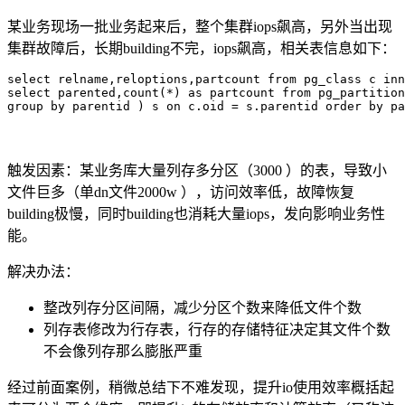
某业务现场一批业务起来后，整个集群
iops
飙高，另外当出现
集群故障后，长期
building
不完，
iops
飙高，相关表信息如下：
select relname,reloptions,partcount from pg_class c inn
select parented,count(*) as partcount from pg_partition

group by parentid ) s on c.oid = s.parentid order by pa
触发因素：某业务库大量列存多分区（
3000
）的表，导致小
文件巨多（单
dn
文件
2000w
），访问效率低，故障恢复
building
极慢，同时
building
也消耗大量
iops
，发向影响业务性
能。
解决办法：
整改列存分区间隔，减少分区个数来降低文件个数
列存表修改为行存表，行存的存储特征决定其文件个数
不会像列存那么膨胀严重
经过前面案例，稍微总结下不难发现，提升io使用效率概括起