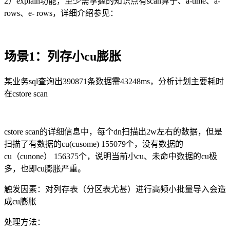
2）explain功能，至少需掌握的知识点有
scan
算子、
a-time
、
a-
rows
、
e- rows，详细介绍
参见：
场景
1
：列存小
cu
膨胀
某业务
sql
查询出
390871
条数据需
43248ms
，分析计划主要耗时
在
cstore scan
cstore scan的详细信息中，每个
dn
扫描出
2w
左右的数据，但是
扫描了有数据的
cu(cusome) 155079
个，没有数据的
cu
（
cunone
）
156375
个
，说明当前小cu、未命中数据的cu极
多，也即
cu
膨胀严重。
触发因素
：对列存表（分区表尤甚）进行高频小批量导入会造
成cu膨胀
处理方法
：