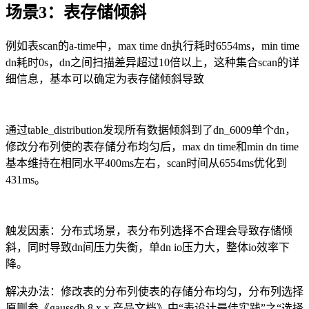
场景
3
：表存储倾斜
例如表
scan
的
a-time
中，
max time dn
执行耗时
6554ms
，
min time
dn
耗时
0s
，
dn
之间扫描差异超过
10
倍以上，这种集合
scan
的详
细信息，基本可以确定为表存储倾斜导致
通过
table_distribution
发现所有数据倾斜到了
dn_6009
单个
dn
，
修改分布列使的表存储分布均匀后，
max dn time
和
min dn time
基本维持在相同水平
400ms
左右，
scan
时间从
6554ms
优化到
431ms
。
触发因素：分布式场景，表分布列选择不合理会导致存储倾
斜，同时导致
dn
间压力失衡，单
dn io
压力大，整体
io
效率下
降。
解决办法：修改表的分布列使表的存储分布均匀，分布列选择
原则参《
gaussdb 8.x.x
产品文档》中“表设计最佳实践”之“选择