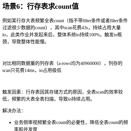
场景
6
：行存表求
count
值
例如某行存大表频繁全表
count
（指不带
filter
条件或者
filter
条件
过滤很少数据的
count
），其中
scan
花费
43s
，持续占用大量
io
，此类作业并发起来后，整体系统
io
持续
100%
，触发
io
瓶
颈，导致整体性能慢。
对比相同数据量的列存表（
a-rows
均为
40960000
），列存的
scan
只花费
14ms
，
io
占用极低
触发因素：行存表因其存储方式的原因，全表
scan
的效率较
低，频繁的大表全表扫描，导致
io
持续占用。
解决办法：
业务侧审视频繁全表
count
的必要性，降低全表
count
的频
率和并发度