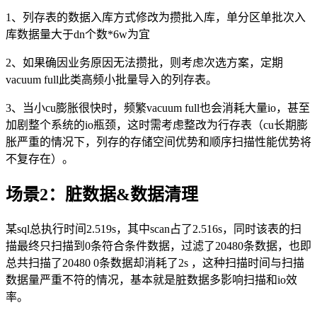
1、列存表的数据入库方式修改为攒批入库，单分区单批次入
库数据量大于dn个数*6w为宜
2、如果确因业务原因无法攒批，则考虑次选方案，定期
vacuum full此类高频小批量导入的列存表。
3、当小
cu
膨胀很快时，频繁
vacuum full
也会消耗大量
io
，甚至
加剧整个系统的
io
瓶颈，这时需考虑整改为行存表（
cu
长期膨
胀严重的情况下，列存的存储空间优势和顺序扫描性能优势将
不复存在）。
场景
2
：脏数据
&
数据清理
某
sql
总执行时间
2.519s
，其中
scan
占了
2.516s
，同时该表的扫
描最终只扫描到
0
条符合条件数据，过滤了
20480
条数据，也即
总共扫描了
20480 0
条数据却消耗了
2s
，这种扫描时间与扫描
数据量严重不符的情况，基本就是脏数据多影响扫描和
io
效
率。