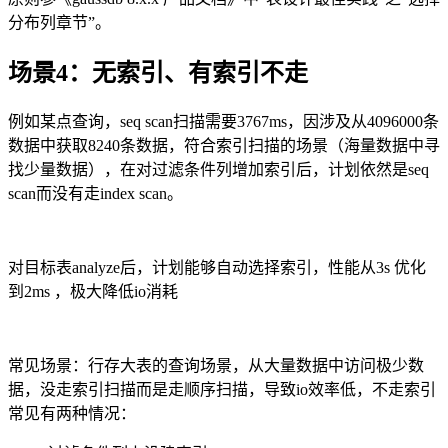
分布列章节”。
场景
4
：无索引、有索引不走
例如某点查询，
seq scan
扫描需要
3767ms
，因涉及从
4096000
条
数据中获取
8240
条数据，符合索引扫描的场景（海量数据中寻
找少量数据），在对过滤条件列增加索引后，计划依然是
seq
scan
而没有走
index scan
。
对目标表
analyze
后，计划能够自动选择索引，性能从
3s
优化
到
2ms
，极大降低
io
消耗
常见场景：行存大表的查询场景，从大量数据中访问极少数
据，没走索引扫描而是走顺序扫描，导致
io
效率低，不走索引
常见有两种情况：