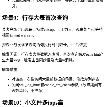
大量数据导入前先将索引删除，导数完毕后再重新建索
引；
场景
9
：行存大表首次查询
某客户场景出现备
dn
持续
catcup
，
io
压力大，观察某个
sql
等待
视图在
wait wal sync
排查业务发现某查询语句执行时间较长，
kill
后恢复
触发因素：行存表大量数据入库后，首次查询触发
page hint
产
生大量
xlog
，触发主备同步慢及大量
io
消耗。
解决措施：
对该类一次性访问大量新数据的场景，修改为列存表
关闭
wal_log_hints
和
enable_crc_check
参数（故障期间有
丢数风险，不推荐）
场景
10
：小文件多
iops
高