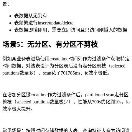
景：
表数据从无到有
表频繁进行
insert/update/delete
表数据即插即用，需要立即访问且只访问刚插入的数据
场景
5
：无分区、有分区不剪枝
例如某业务表进场使用
createtime
时间列作为过滤条件获取特定
时间数据，对该表设计为分区表后没有走分区剪枝（
selected
partitions
数量多），
scan
花了
701785ms
，
io
效率极低。
在增加分区键
creattime
作为过滤条件后，
partitioned scan
走分区
剪枝（
selected partitions
数量极少），性能从
700s
优化到
10s
，
io
效率极大提升。
常见场景：按照时间存储数据的大表，查询特征大多为访问当