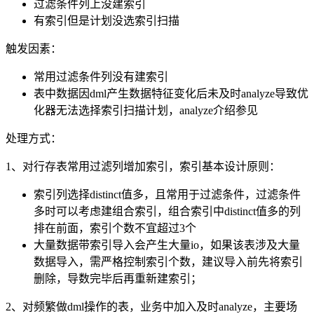
过滤条件列上没建索引
有索引但是计划没选索引扫描
触发因素：
常用过滤条件列没有建索引
表中数据因
dml
产生数据特征变化后未及时
analyze
导致优
化器无法选择索引扫描计划，
analyze
介绍参见
处理方式：
1、对行存表常用过滤列增加索引，索引基本设计原则：
索引列选择
distinct
值多，且常用于过滤条件，过滤条件
多时可以考虑建组合索引，组合索引中
distinct
值多的列
排在前面，索引个数不宜超过
3
个
大量数据带索引导入会产生大量
io
，如果该表涉及大量
数据导入，需严格控制索引个数，建议导入前先将索引
删除，导数完毕后再重新建索引；
2、对频繁做
dml
操作的表，业务中加入及时
analyze
，主要场