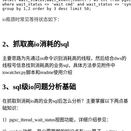
where wait_status <> 'wait cmd' and wait_status <> 'syn
group by 1,2 order by 3 desc limit 50;
io
瓶颈时常见等待状态如下：
2
、抓取高
io
消耗的
sql
主要思路为先通过os命令识别消耗高的线程，然后结合dws的
线程号信息找到消耗高的业务sql，具体方法参见附件中
iowatcher.py脚本和readme使用介绍
3
、
sql
级io问题分析基础
在抓取到消耗io高的业务sql后怎么分析？主要掌握以下两点基
础知识：
1）pgxc_thread_wait_status
视图功能，详细介绍参见：