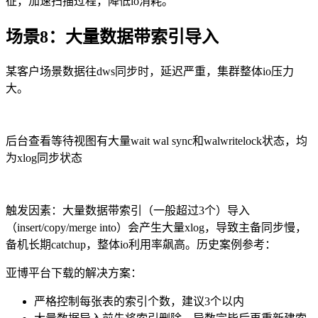
征，加速扫描过程，降低
io
消耗。
场景
8
：大量数据带索引导入
某客户场景数据往
dws
同步时，延迟严重，集群整体
io
压力
大。
后台查看等待视图有大量
wait wal sync
和
walwritelock
状态，均
为
xlog
同步状态
触发因素：大量数据带索引（一般超过
3
个）导入
（
insert/copy/merge into
）会产生大量
xlog
，导致主备同步慢，
备机长期
catchup
，整体
io
利用率飙高。历史案例参考：
亚博平台下载的解决方案：
严格控制每张表的索引个数，建议
3
个以内