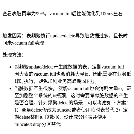
查看表脏页率为
99%
，
vacuum full
后性能优化到
100ms
左右
触发因素：表频繁执行
update/delete
导致脏数据过多，且长时
间未
vacuum full
清理
处理方法：
对频繁
update/delete
产生脏数据的表，定期
vacuum full
，
因大表的
vacuum full
也会消耗大量
io
，因此需要在业务低
峰时执行，避免加剧业务高峰期
io
压力。
当脏数据产生很快，频繁
vacuum full
也会消耗大量
io
，甚
至加剧整个系统的
io
瓶颈，这时需要考虑脏数据的产生
是否合理。针对频繁
delete
的场景，可以考虑如下方案：
1）全量
delete
修改为
truncate
或者使用临时表替代 2）定
期
delete
某时间段数据，设计成分区表并使用
truncate&drop
分区替代