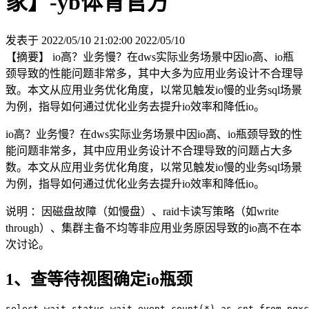
家】-yb体育官方
发表于 2022/05/10 21:02:00
2022/05/10
【摘要】 io高？业务慢？在dws实际业务场景中因io高、io瓶
颈导致的性能问题非常多，其中大多为应用业务设计不合理导
致。本文从应用业务优化角度，以常见触发io慢的业务sql场景
为例，指导如何通过优化业务去提升io效率和降低io。
io高？业务慢？在dws实际业务场景中因
io高、io瓶颈
导致的性
能问题非常多，其中应用业务设计不合理导致的问题占大多
数。本文从应用业务优化角度，以常见触发
io
慢的业务
sql
场景
为例，指导如何通过优化业务去提升
io
效率和降低
io。
说明 ：因磁盘故障（如慢盘）、raid卡读写策略（如write
through）、集群主备不均等非应用业务原因导致的io高不在本
次讨论。
1
、查等待视图确定
io
瓶颈
select wait_status,wait_event,count(*) as cnt from pgxc