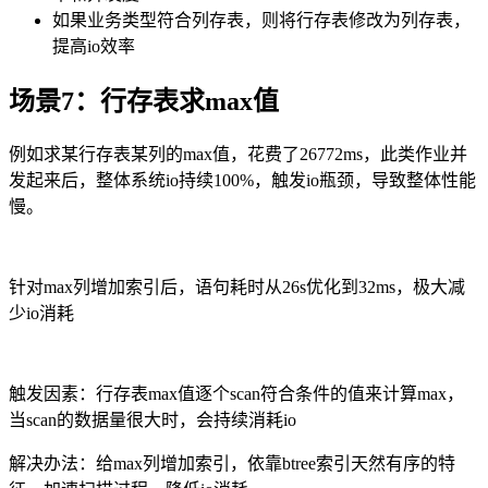
如果业务类型符合列存表，则将行存表修改为列存表，
提高
io
效率
场景
7
：行存表求
max
值
例如求某行存表某列的
max
值，花费了
26772ms
，此类作业并
发起来后，整体系统
io
持续
100%
，触发
io
瓶颈，导致整体性能
慢。
针对
max
列增加索引后，语句耗时从
26s
优化到
32ms
，极大减
少
io
消耗
触发因素：行存表
max
值逐个
scan
符合条件的值来计算
max
，
当
scan
的数据量很大时，会持续消耗
io
解决办法：给
max
列增加索引，依靠
btree
索引天然有序的特