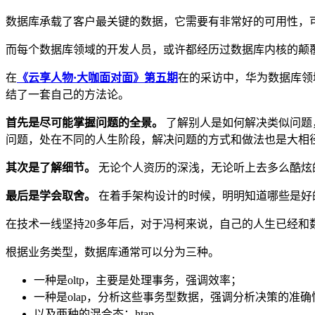
数据库承载了客户最关键的数据，它需要有非常好的可用性，
而每个数据库领域的开发人员，或许都经历过数据库内核的颠
在
《云享人物·大咖面对面》第五期
在的采访中，华为数据库领
结了一套自己的方法论。
首先是尽可能掌握问题的全景。
了解别人是如何解决类似问题
问题，处在不同的人生阶段，解决问题的方式和做法也是大相
其次是了解细节。
无论个人资历的深浅，无论听上去多么酷炫
最后是学会取舍。
在着手架构设计的时候，明明知道哪些是好
在技术一线坚持20多年后，对于冯柯来说，自己的人生已经和
根据业务类型，数据库通常可以分为三种。
一种是oltp，主要是处理事务，强调效率；
一种是olap，分析这些事务型数据，强调分析决策的准确
以及两种的混合态：htap。