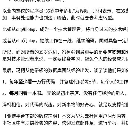
以业内热议的程序员“35岁中年危机”为界限，冯柯表示，
在35
加，事务处理能力也到达了峰值，此时就要去考虑转型。
比如从oltp到olap，成为一个技术管理者，将自身过去的
或者从oltp到htap，继续工作在一线，继续编码，同时具
所以，面对所谓的35岁危机，冯柯强调最重要的是要有
积累和
是对技术管理者来说，一定要终身学习，避免个人的经验成为
最后，冯柯从他带领的数据库团队经验出发，谈了谈他们是如
1、
每年至少看一万行代码
，并复述代码的细节，每个人的工作
2、
每月同看一本书。
无论是初出茅庐、没有任何经验的新人
冯柯相信，对代码的兴趣，对新事物的好奇心，就足以支撑他
【亚博平台下载的版权声明】本文为华为云社区用户原创内容
本社区中有涉嫌抄袭的内容，欢迎发送邮件至：进行举报，并