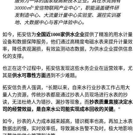
服务为一体的国家级高新技术企业。其在东莞拥有
30000㎡“安信物联网产业中心”，职能涵盖硬件研
发制造中心、大流量计量中心实验室、漏控实训基
地、大数据中心与客户体验中心。
如今，拓安信为
全国近1000家供水企业
提供了精准的用水计量
设备和数据保障服务，他们通过高精度电磁水表来提升计量效
率，降低表观漏损，有效监测动态数据，为供水企业提供信息
化的支撑。
也正在这个过程中，拓安信发现这些水务企业在运营效率，尤
其是
供水可靠性方面
遇到不少难题。
拓安信负责人强调，“长期以来，自来水⾏业抄表工作占用大
量人力资源，传统抄表都是通过抄表⼈员现场进⾏⽔表的抄
读，⽆法杜绝⼈为错抄、漏抄等现象，⽽
抄表质量直接决定水
司的经营效益，是自来水公司能实现成本回收的关键
。”
如今，抄表的人力成本越来越高，错识概率也高，再加上水表
数据出的慢，实时效率低，导致漏水告警不及时，极大地影响