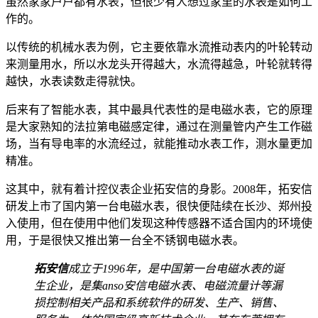
虽然家家户户都有水表，但很少有人想过家里的水表是如何工
作的。
以传统的机械水表为例，它主要依靠水流推动表内的叶轮转动
来测量用水，所以水龙头开得越大，水流得越急，叶轮就转得
越快，水表读数走得就快。
后来有了智能水表，其中最具代表性的是电磁水表，它的原理
是大家熟知的法拉第电磁感定律，通过在测量管内产生工作磁
场，当有导电率的水流经过，就能推动水表工作，测水量更加
精准。
这其中，就有着计控仪表企业拓安信的身影。2008年，拓安信
研发上市了国内第一台电磁水表，很快便陆续在长沙、郑州投
入使用，但在使用中他们发现这种传感器不适合国内的环境使
用，于是很快又推出第一台全不锈钢电磁水表。
拓安信
成立于1996年，是中国第一台电磁水表的诞
生企业，是集anso安信电磁水表、电磁流量计等漏
损控制相关产品和系统软件的研发、生产、销售、