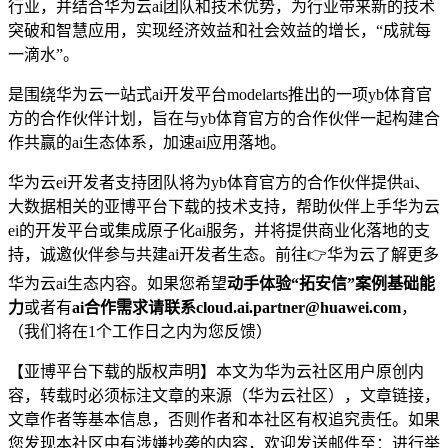
行业，并结合华为云ai团队和技术优势，为⾏业带来新的技术
突破和智慧应⽤，实现经济效益和社会效益的增⻓，“成就每
一滴水”。
是围绕华为云一站式ai开发平台modelarts推出的一项yb体育官
方的合作伙伴计划，旨在与yb体育官方的合作伙伴一起构建合
作共赢的ai生态体系，加速ai应用落地。
华为云ei开发者支持团队将为yb体育官方的合作伙伴提供ai、
大数据相关的亚博平台下载的技术支持，帮助伙伴上手华为云
ei的开发平台或集成原子化ai服务，并将提供商业化落地的支
持，诚邀伙伴参与共建ai开发者生态。前往👉华为云了解更多
华为云ai生态内容。如果您希望
动手体验“拓安信”案例基础能
力
或者有
ai合作需求请联系
cloud.ai.partner@huawei.com
，
（我们将在1个工作日之内为您反馈）
【亚博平台下载的版权声明】本文为华为云社区用户原创内
容，转载时必须标注文章的来源（华为云社区），文章链接，
文章作者等基本信息，否则作者和本社区有权追究责任。如果
您发现本社区中有涉嫌抄袭的内容，欢迎发送邮件至：进行举