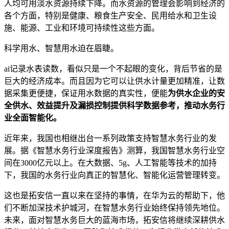
人均可用淡水资源持续下降。而水资源的管理会影响到经济的
各个方面，特别是健康、粮食生产安全、民用给水和卫生设
施、能源、工业和环境可持续性这些方面。
科学用水、智慧用水迫在眉睫。
ai记录水表读数，看似只是一个不起眼的变化，背后节省的是
巨大的经济成本。而且因为它可以让供⽔计量更加精准，让数
据采集更便捷，保证用水数据的真实性，便能
为供⽔企业的安
全供⽔、效益提升及漏损控制提供科学数据参考，推动水务行
业全面智能化。
近年来，我国也相继出台一系列政策支持智慧水务行业的发
展。据《智慧⽔务⾏业深度报告》测算，我国智慧⽔务⾏业空
间在3000亿元以上。在⼤数据、5g、⼈⼯智能等技术的加持
下，我国的水务行业向真正的智慧化、智能化运营管理转变。
这也是拓安信一直以来在坚持的事情，在华为云的帮助下，他
们不断加深技术护城河，在智慧水务行业始终保持领先地位。
未来，面对智慧水务巨大的蓝海市场，拓安信将继续深耕供水