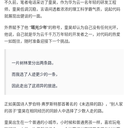
不久前，笔者电话采访了童昊，作为华为云一名年轻的研发工程
师，童昊低调沉稳，言语间透着浓浓的理工科学霸气质，说起代码
就展现出健谈的一面。
外界赋予了他 “
瑶光少年
”的称号，童昊却认为自己没有任何光环，
他说，自己就是华为云千千万万年轻的开发者之一，对代码的热爱
一如既往，随时准备迎接下一个挑战。
一片树林里分出两条路，
而我选了人迹更少的一条，
因此走出了这迥异的旅途。
正如美国诗人罗伯特·弗罗斯特那首著名的《未选择的路》，“别人家
的孩子”童昊在相同经历的同龄人中选择了少数人走的路。
童昊出生在一个普通的小城市，小时候和普通男孩一样，喜欢玩电