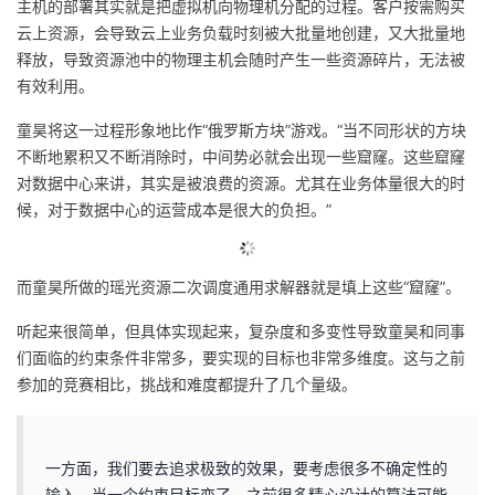
主机的部署其实就是把虚拟机向物理机分配的过程。客户按需购买
云上资源，会导致云上业务负载时刻被大批量地创建，又大批量地
释放，导致资源池中的物理主机会随时产生一些资源碎片，无法被
有效利用。
童昊将这一过程形象地比作“俄罗斯方块”游戏。“当不同形状的方块
不断地累积又不断消除时，中间势必就会出现一些窟窿。这些窟窿
对数据中心来讲，其实是被浪费的资源。尤其在业务体量很大的时
候，对于数据中心的运营成本是很大的负担。”
而童昊所做的瑶光资源二次调度通用求解器就是填上这些“窟窿”。
听起来很简单，但具体实现起来，复杂度和多变性导致童昊和同事
们面临的约束条件非常多，要实现的目标也非常多维度。这与之前
参加的竞赛相比，挑战和难度都提升了几个量级。
一方面，我们要去追求极致的效果，要考虑很多不确定性的
输入。当一个约束目标变了，之前很多精心设计的算法可能