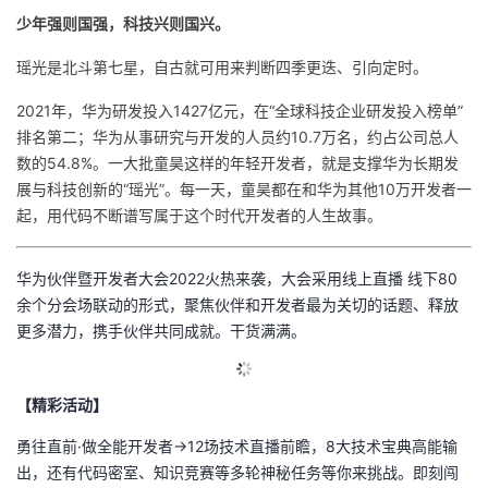
少年强则国强，科技兴则国兴。
瑶光是北斗第七星，自古就可用来判断四季更迭、引向定时。
2021年，华为研发投入1427亿元，在“全球科技企业研发投入榜单”
排名第二；华为从事研究与开发的人员约10.7万名，约占公司总人
数的54.8%。一大批童昊这样的年轻开发者，就是支撑华为长期发
展与科技创新的“瑶光”。每一天，童昊都在和华为其他10万开发者一
起，用代码不断谱写属于这个时代开发者的人生故事。
华为伙伴暨开发者大会2022火热来袭，大会采用线上直播 线下80
余个分会场联动的形式，聚焦伙伴和开发者最为关切的话题、释放
更多潜力，携手伙伴共同成就。干货满满
。
【精彩活动】
勇往直前·做全能开发者→12场技术直播前瞻，8大技术宝典高能输
出，还有代码密室、知识竞赛等多轮神秘任务等你来挑战。即刻闯