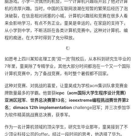
脑游戏。小学一次偶然的机会，一个计算机兴趣班开启了他对计算
机的浓厚兴趣。当时，中国的互联网浪潮在短暂的繁荣后经历了泡
沫破裂，在信息相对闭塞的小城，计算机兴趣班和竞赛在很多人看
来会影响学习，有点不务正业。童昊是幸运的，在家庭的支持下，
从小学到中学，不断活跃在各类计算机竞赛中。这种对计算机、编
程的痴迷，在大学时得到了充分释放。
如愿考上四川某知名理工类“双一流”院校后，从本科到研究生毕业的
7年里，童昊除了专精学业，其他大部分时间都泡在一个又一个国际
计算机竞赛中，为了备战竞赛，有时整个暑假都不回家。
这种对竞赛、对挑战的喜爱，让童昊成为学校acm集训队拿竞赛金
牌数量最多的学霸。他曾获
icpc（acm国际大学生程序设计竞赛）
亚洲区冠军
、
世界总决赛第13名
；
ieeextreme编程挑战赛世界第2
名
；
dimacs 12th implementation
challenge冠军；并三次参加华
为软件精英挑战赛总决赛，获季军。
作为一名计算机领域的顶尖学生，研究生毕业那年，童昊接到了不
少顶尖科技公司的offer。经过一段时间的思考，他选择了华为。