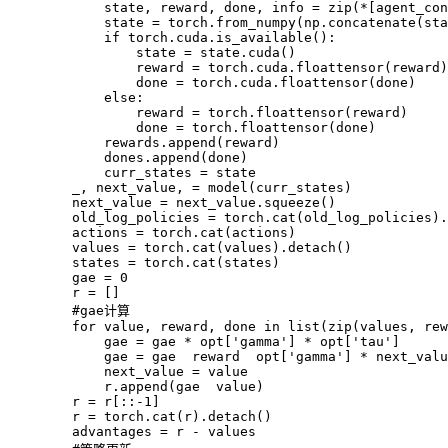
            state
,
 reward
,
 done
,
 info 
=
zip
(
*
[
agent_con
            state 
=
 torch
.
from_numpy
(
np
.
concatenate
(
sta
if
 torch
.
cuda
.
is_available
(
)
:
                state 
=
 state
.
cuda
(
)
                reward 
=
 torch
.
cuda
.
floattensor
(
reward
)
                done 
=
 torch
.
cuda
.
floattensor
(
done
)
else
:
                reward 
=
 torch
.
floattensor
(
reward
)
                done 
=
 torch
.
floattensor
(
done
)
            rewards
.
append
(
reward
)
            dones
.
append
(
done
)
            curr_states 
=
 state

        _
,
 next_value
,
=
model
(
curr_states
)
        next_value 
=
 next_value
.
squeeze
(
)
        old_log_policies 
=
 torch
.
cat
(
old_log_policies
)
.
        actions 
=
 torch
.
cat
(
actions
)
        values 
=
 torch
.
cat
(
values
)
.
detach
(
)
        states 
=
 torch
.
cat
(
states
)
        gae 
=
0
r
=
[
]
        #gae计算

for
 value
,
 reward
,
 done 
in
list
(
zip
(
values
,
 rew
            gae 
=
 gae 
*
 opt
[
'gamma'
]
*
 opt
[
'tau'
]
            gae 
=
 gae  reward  opt
[
'gamma'
]
*
 next_valu
            next_value 
=
 value

r
.
append
(
gae  value
)
r
=
r
[
:
:
-
1
]
r
=
 torch
.
cat
(
r
)
.
detach
(
)
        advantages 
=
r
-
 values
