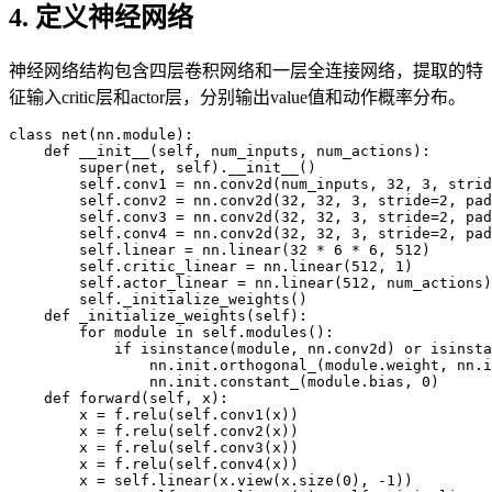
4. 定义神经网络
神经网络结构包含四层卷积网络和一层全连接网络，提取的特
征输入critic层和actor层，分别输出value值和动作概率分布。
class
net
(
nn
.
module
)
:
    def 
__init__
(
self
,
 num_inputs
,
 num_actions
)
:
super
(
net
,
 self
)
.
__init__
(
)
        self
.
conv1 
=
 nn
.
conv2d
(
num_inputs
,
32
,
3
,
 strid
        self
.
conv2 
=
 nn
.
conv2d
(
32
,
32
,
3
,
 stride
=
2
,
 pad
        self
.
conv3 
=
 nn
.
conv2d
(
32
,
32
,
3
,
 stride
=
2
,
 pad
        self
.
conv4 
=
 nn
.
conv2d
(
32
,
32
,
3
,
 stride
=
2
,
 pad
        self
.
linear 
=
 nn
.
linear
(
32
*
6
*
6
,
512
)
        self
.
critic_linear 
=
 nn
.
linear
(
512
,
1
)
        self
.
actor_linear 
=
 nn
.
linear
(
512
,
 num_actions
)
        self
.
_initialize_weights
(
)
    def 
_initialize_weights
(
self
)
:
for
 module 
in
 self
.
modules
(
)
:
if
isinstance
(
module
,
 nn
.
conv2d
)
 or 
isinsta
                nn
.
init
.
orthogonal_
(
module
.
weight
,
 nn
.
i
                nn
.
init
.
constant_
(
module
.
bias
,
0
)
    def 
forward
(
self
,
 x
)
:
        x 
=
f
.
relu
(
self
.
conv1
(
x
)
)
        x 
=
f
.
relu
(
self
.
conv2
(
x
)
)
        x 
=
f
.
relu
(
self
.
conv3
(
x
)
)
        x 
=
f
.
relu
(
self
.
conv4
(
x
)
)
        x 
=
 self
.
linear
(
x
.
view
(
x
.
size
(
0
)
,
-
1
)
)