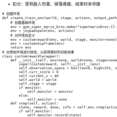
扣分：受到敌人伤害、掉落悬崖、结束时未夺旗
# 创建环境

def 
create_train_env
(
world
,
 stage
,
 actions
,
 output_path
    # 创建基础环境

    env 
=
 gym_super_mario_bros
.
make
(
"supermariobros-{}-
    env 
=
joypadspace
(
env
,
 actions
)
    # 对环境自定义

    env 
=
customreward
(
env
,
 world
,
 stage
,
 monitor
=
none
)
    env 
=
customskipframe
(
env
)
return
 env

class
customreward
(
wrapper
)
:
    def 
__init__
(
self
,
 env
=
none
,
 world
=
none
,
 stage
=
none
super
(
customreward
,
 self
)
.
__init__
(
env
)
        self
.
observation_space 
=
box
(
low
=
0
,
 high
=
255
,
 s
        self
.
curr_score 
=
0
        self
.
current_x 
=
40
        self
.
world 
=
 world

        self
.
stage 
=
 stage

if
 monitor
:
            self
.
monitor 
=
 monitor

else
:
            self
.
monitor 
=
 none

    def 
step
(
self
,
 action
)
:
        state
,
 reward
,
 done
,
 info 
=
 self
.
env
.
step
(
actio
if
 self
.
monitor
:
            self
.
monitor
.
record
(
state
)