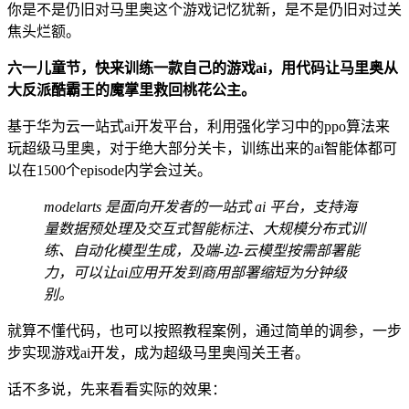
你是不是仍旧对马里奥这个游戏记忆犹新，是不是仍旧对过关
焦头烂额。
六一儿童节，快来训练一款自己的游戏ai，用代码让马里奥从
大反派酷霸王的魔掌里救回桃花公主。
基于华为云一站式ai开发平台，利用强化学习中的ppo算法来
玩超级马里奥，对于绝大部分关卡，训练出来的ai智能体都可
以在1500个episode内学会过关。
modelarts
是面向开发者的一站式 ai 平台，支持海
量数据预处理及交互式智能标注、大规模分布式训
练、自动化模型生成，及端-边-云模型按需部署能
力，可以让ai应用开发到商用部署缩短为分钟级
别。
就算不懂代码，也可以按照教程案例，通过简单的调参，一步
步实现游戏ai开发，成为超级马里奥闯关王者。
话不多说，先来看看实际的效果：