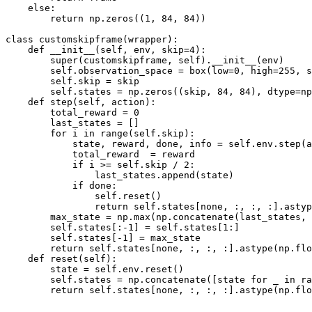
else
:
return
 np
.
zeros
(
(
1
,
84
,
84
)
)
class
customskipframe
(
wrapper
)
:
    def 
__init__
(
self
,
 env
,
 skip
=
4
)
:
super
(
customskipframe
,
 self
)
.
__init__
(
env
)
        self
.
observation_space 
=
box
(
low
=
0
,
 high
=
255
,
 s
        self
.
skip 
=
 skip

        self
.
states 
=
 np
.
zeros
(
(
skip
,
84
,
84
)
,
 dtype
=
np
    def 
step
(
self
,
 action
)
:
        total_reward 
=
0
        last_states 
=
[
]
for
 i 
in
range
(
self
.
skip
)
:
            state
,
 reward
,
 done
,
 info 
=
 self
.
env
.
step
(
a
            total_reward 
 =
 reward

if
 i 
>=
 self
.
skip 
/
2
:
                last_states
.
append
(
state
)
if
 done
:
                self
.
reset
(
)
return
 self
.
states
[
none
,
:
,
:
,
:
]
.
astyp
        max_state 
=
 np
.
max
(
np
.
concatenate
(
last_states
,
        self
.
states
[
:
-
1
]
=
 self
.
states
[
1
:
]
        self
.
states
[
-
1
]
=
 max_state

return
 self
.
states
[
none
,
:
,
:
,
:
]
.
astype
(
np
.
flo
    def 
reset
(
self
)
:
        state 
=
 self
.
env
.
reset
(
)
        self
.
states 
=
 np
.
concatenate
(
[
state 
for
 _ 
in
ra
return
 self
.
states
[
none
,
:
,
:
,
:
]
.
astype
(
np
.
flo