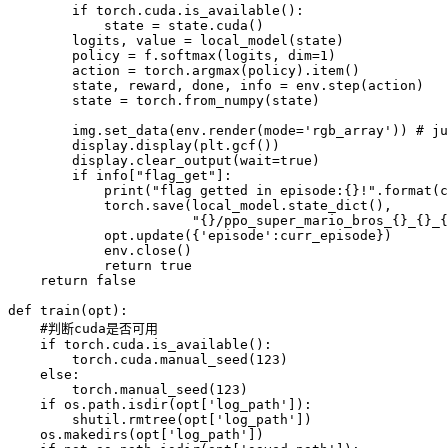
if
 torch
.
cuda
.
is_available
(
)
:
            state 
=
 state
.
cuda
(
)
        logits
,
 value 
=
local_model
(
state
)
        policy 
=
f
.
softmax
(
logits
,
 dim
=
1
)
        action 
=
 torch
.
argmax
(
policy
)
.
item
(
)
        state
,
 reward
,
 done
,
 info 
=
 env
.
step
(
action
)
        state 
=
 torch
.
from_numpy
(
state
)
        img
.
set_data
(
env
.
render
(
mode
=
'rgb_array'
)
)
 # ju
        display
.
display
(
plt
.
gcf
(
)
)
        display
.
clear_output
(
wait
=
true
)
if
 info
[
"flag_get"
]
:
print
(
"flag getted in episode:{}!"
.
format
(
c
            torch
.
save
(
local_model
.
state_dict
(
)
,
"{}/ppo_super_mario_bros_{}_{}_{
            opt
.
update
(
{
'episode'
:
curr_episode
}
)
            env
.
close
(
)
return
 true

return
 false

def 
train
(
opt
)
:
    #判断cuda是否可用

if
 torch
.
cuda
.
is_available
(
)
:
        torch
.
cuda
.
manual_seed
(
123
)
else
:
        torch
.
manual_seed
(
123
)
if
 os
.
path
.
isdir
(
opt
[
'log_path'
]
)
:
        shutil
.
rmtree
(
opt
[
'log_path'
]
)
    os
.
makedirs
(
opt
[
'log_path'
]
)