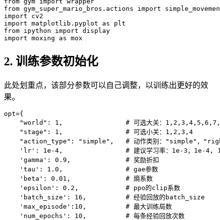
from
 gym 
import
from
 gym_super_mario_bros
.
actions 
import
simple_movemen
import
import
 matplotlib
.
pyplot 
as
from
 ipython 
import
import
 moxing 
as
2. 训练参数初始化
此处划重点，该部分参数可以自己调整，以训练出更好的效
果。
opt
=
{
"world"
:
1
,
                # 可选大关：
1
,
2
,
3
,
4
,
5
,
6
,
7
"stage"
:
1
,
                # 可选小关：
1
,
2
,
3
,
4
"action_type"
:
"simple"
,
   # 动作类别：
"simple"
，
"rig
'lr'
:
1e-4
,
                # 建议学习率：
1e-3
，
1e-4
,
'gamma'
:
0.9
,
              # 奖励折扣

'tau'
:
1.0
,
                # 
gae
参数

'beta'
:
0.01
,
              # 熵系数

'epsilon'
:
0.2
,
            # 
ppo
的clip系数

'batch_size'
:
16
,
          # 经验回放的batch_size

'max_episode'
:
10
,
          # 最大训练局数

'num_epochs'
:
10
,
          # 每条经验回放次数
