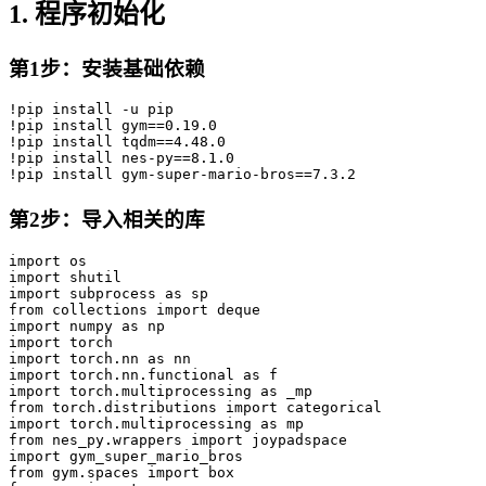
1. 程序初始化
第1步：安装基础依赖
!
pip install 
-
u
!
pip install gym
==
0.19
.0
!
pip install tqdm
==
4.48
.0
!
pip install nes
-
py
==
8.1
.0
!
pip install gym
-
super
-
mario
-
bros
==
7.3
.2
第2步：导入相关的库
import
import
import
 subprocess 
as
from
 collections 
import
import
 numpy 
as
import
import
 torch
.
nn 
as
import
 torch
.
nn
.
functional 
as
f
import
 torch
.
multiprocessing 
as
from
 torch
.
distributions 
import
import
 torch
.
multiprocessing 
as
from
 nes_py
.
wrappers 
import
import
from
 gym
.
spaces 
import