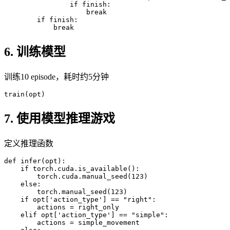
if
 finish
:
break
if
 finish
:
break
6. 训练模型
训练10 episode，耗时约5分钟
train
(
opt
)
7. 使用模型推理游戏
定义推理函数
def 
infer
(
opt
)
:
if
 torch
.
cuda
.
is_available
(
)
:
        torch
.
cuda
.
manual_seed
(
123
)
else
:
        torch
.
manual_seed
(
123
)
if
 opt
[
'action_type'
]
==
"right"
:
        actions 
=
right_only
    elif opt
[
'action_type'
]
==
"simple"
:
        actions 
=
simple_movement