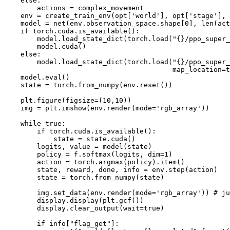
else
:
        actions 
=
complex_movement
    env 
=
create_train_env
(
opt
[
'world'
]
,
 opt
[
'stage'
]
,
 
    model 
=
net
(
env
.
observation_space
.
shape
[
0
]
,
len
(
act
if
 torch
.
cuda
.
is_available
(
)
:
        model
.
load_state_dict
(
torch
.
load
(
"{}/ppo_super_
        model
.
cuda
(
)
else
:
        model
.
load_state_dict
(
torch
.
load
(
"{}/ppo_super_
                                         map_location
=
t
    model
.
eval
(
)
    state 
=
 torch
.
from_numpy
(
env
.
reset
(
)
)
    plt
.
figure
(
figsize
=
(
10
,
10
)
)
    img 
=
 plt
.
imshow
(
env
.
render
(
mode
=
'rgb_array'
)
)
while
 true
:
if
 torch
.
cuda
.
is_available
(
)
:
            state 
=
 state
.
cuda
(
)
        logits
,
 value 
=
model
(
state
)
        policy 
=
f
.
softmax
(
logits
,
 dim
=
1
)
        action 
=
 torch
.
argmax
(
policy
)
.
item
(
)
        state
,
 reward
,
 done
,
 info 
=
 env
.
step
(
action
)
        state 
=
 torch
.
from_numpy
(
state
)
        img
.
set_data
(
env
.
render
(
mode
=
'rgb_array'
)
)
 # ju
        display
.
display
(
plt
.
gcf
(
)
)
        display
.
clear_output
(
wait
=
true
)
if
 info
[
"flag_get"
]
: