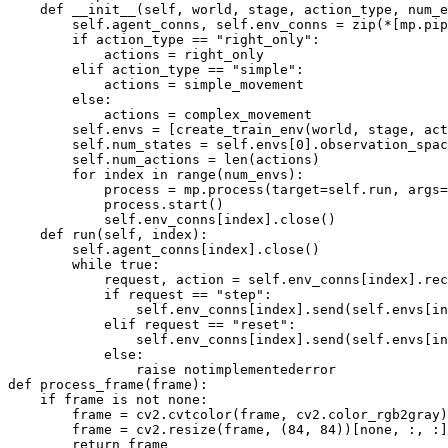
    def 
__init__
(
self
,
 world
,
 stage
,
 action_type
,
 num_e
        self
.
agent_conns
,
 self
.
env_conns 
=
zip
(
*
[
mp
.
pip
if
 action_type 
==
"right_only"
:
            actions 
=
right_only
        elif action_type 
==
"simple"
:
            actions 
=
simple_movement
else
:
            actions 
=
complex_movement
        self
.
envs 
=
[
create_train_env
(
world
,
 stage
,
 act
        self
.
num_states 
=
 self
.
envs
[
0
]
.
observation_spac
        self
.
num_actions 
=
len
(
actions
)
for
 index 
in
range
(
num_envs
)
:
            process 
=
 mp
.
process
(
target
=
self
.
run
,
 args
=
            process
.
start
(
)
            self
.
env_conns
[
index
]
.
close
(
)
    def 
run
(
self
,
 index
)
:
        self
.
agent_conns
[
index
]
.
close
(
)
while
 true
:
            request
,
 action 
=
 self
.
env_conns
[
index
]
.
rec
if
 request 
==
"step"
:
                self
.
env_conns
[
index
]
.
send
(
self
.
envs
[
in
            elif request 
==
"reset"
:
                self
.
env_conns
[
index
]
.
send
(
self
.
envs
[
in
else
:
                raise notimplementederror

def 
process_frame
(
frame
)
:
if
 frame is not none
:
        frame 
=
 cv2
.
cvtcolor
(
frame
,
 cv2
.
color_rgb2gray
)
        frame 
=
 cv2
.
resize
(
frame
,
(
84
,
84
)
)
[
none
,
:
,
:
]
return
 frame
