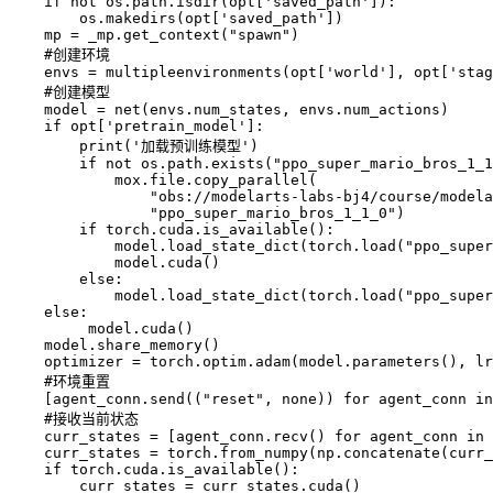
if
 not os
.
path
.
isdir
(
opt
[
'saved_path'
]
)
:
        os
.
makedirs
(
opt
[
'saved_path'
]
)
    mp 
=
 _mp
.
get_context
(
"spawn"
)
    #创建环境

    envs 
=
multipleenvironments
(
opt
[
'world'
]
,
 opt
[
'stag
    #创建模型

    model 
=
net
(
envs
.
num_states
,
 envs
.
num_actions
)
if
 opt
[
'pretrain_model'
]
:
print
(
'加载预训练模型'
)
if
 not os
.
path
.
exists
(
"ppo_super_mario_bros_1_1
            mox
.
file
.
copy_parallel
(
"obs://modelarts-labs-bj4/course/modela
"ppo_super_mario_bros_1_1_0"
)
if
 torch
.
cuda
.
is_available
(
)
:
            model
.
load_state_dict
(
torch
.
load
(
"ppo_super
            model
.
cuda
(
)
else
:
            model
.
load_state_dict
(
torch
.
load
(
"ppo_super
else
:
         model
.
cuda
(
)
    model
.
share_memory
(
)
    optimizer 
=
 torch
.
optim
.
adam
(
model
.
parameters
(
)
,
 lr
    #环境重置

[
agent_conn
.
send
(
(
"reset"
,
 none
)
)
for
 agent_conn 
in
    #接收当前状态

    curr_states 
=
[
agent_conn
.
recv
(
)
for
 agent_conn 
in
 
    curr_states 
=
 torch
.
from_numpy
(
np
.
concatenate
(
curr_
if
 torch
.
cuda
.
is_available
(
)
:
        curr_states 
=
 curr_states
.
cuda
(
)