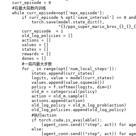
    curr_episode 
=
0
    #在最大局数内训练

while
 curr_episode
<
opt
[
'max_episode'
]
:
if
 curr_episode 
%
 opt
[
'save_interval'
]
==
0
 and
            torch
.
save
(
model
.
state_dict
(
)
,
"{}/ppo_super_mario_bros_{}_{}_{
        curr_episode 
 =
1
        old_log_policies 
=
[
]
        actions 
=
[
]
        values 
=
[
]
        states 
=
[
]
        rewards 
=
[
]
        dones 
=
[
]
        #一局内最大步数

for
 _ 
in
range
(
opt
[
'num_local_steps'
]
)
:
            states
.
append
(
curr_states
)
            logits
,
 value 
=
model
(
curr_states
)
            values
.
append
(
value
.
squeeze
(
)
)
            policy 
=
f
.
softmax
(
logits
,
 dim
=
1
)
            old_m 
=
categorical
(
policy
)
            action 
=
 old_m
.
sample
(
)
            actions
.
append
(
action
)
            old_log_policy 
=
 old_m
.
log_prob
(
action
)
            old_log_policies
.
append
(
old_log_policy
)
            #执行action

if
 torch
.
cuda
.
is_available
(
)
:
[
agent_conn
.
send
(
(
"step"
,
 act
)
)
for
 age
else
:
[
agent_conn
.
send
(
(
"step"
,
 act
)
)
for
 age