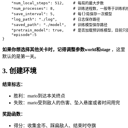
"num_local_steps"
:
512
,
    # 每局的最大步数

"num_processes"
:
8
,
        # 训练进程数，一般等于训练机核
"save_interval"
:
5
,
        # 每
{
}
局保存一次模型

"log_path"
:
"./log"
,
       # 日志保存路径

"saved_path"
:
"./model"
,
   # 训练模型保存路径

"pretrain_model"
:
 true
,
    # 是否加载预训练模型，目前只
"episode"
:
5
}
如果你想选择其他关卡时，记得调整参数world和stage
，这里
默认的是第一关。
3. 创建环境
结束标志：
胜利：mario到达本关终点
失败：mario受到敌人的伤害、坠入悬崖或者时间用完
奖励函数：
得分：收集金币、踩扁敌人、结束时夺旗