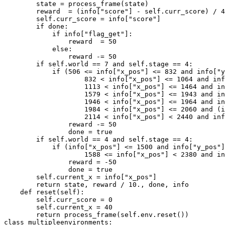
        state 
=
process_frame
(
state
)
        reward 
 =
(
info
[
"score"
]
-
 self
.
curr_score
)
/
4
        self
.
curr_score 
=
 info
[
"score"
]
if
 done
:
if
 info
[
"flag_get"
]
:
                reward 
 =
50
else
:
                reward 
-=
50
if
 self
.
world 
==
7
 and self
.
stage 
==
4
:
if
(
506
<=
 info
[
"x_pos"
]
<=
832
 and info
[
"y
832
<
 info
[
"x_pos"
]
<=
1064
 and inf
1113
<
 info
[
"x_pos"
]
<=
1464
 and in
1579
<
 info
[
"x_pos"
]
<=
1943
 and in
1946
<
 info
[
"x_pos"
]
<=
1964
 and in
1984
<
 info
[
"x_pos"
]
<=
2060
and
(
i
2114
<
 info
[
"x_pos"
]
<
2440
 and inf
                reward 
-=
50
                done 
=
 true

if
 self
.
world 
==
4
 and self
.
stage 
==
4
:
if
(
info
[
"x_pos"
]
<=
1500
 and info
[
"y_pos"
]
1588
<=
 info
[
"x_pos"
]
<
2380
 and in
                reward 
=
-
50
                done 
=
 true

        self
.
current_x 
=
 info
[
"x_pos"
]
return
 state
,
 reward 
/
10.
,
 done
,
 info

    def 
reset
(
self
)
:
        self
.
curr_score 
=
0
        self
.
current_x 
=
40
return
process_frame
(
self
.
env
.
reset
(
)
)
class
multipleenvironments
: