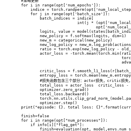
        #策略更新

for
 i 
in
range
(
opt
[
'num_epochs'
]
)
:
            indice 
=
 torch
.
randperm
(
opt
[
'num_local_step
for
 j 
in
range
(
opt
[
'batch_size'
]
)
:
                batch_indices 
=
 indice
[
int
(
j 
*
(
opt
[
'num_local
                                        opt
[
'num_local_
                logits
,
 value 
=
model
(
states
[
batch_indi
                new_policy 
=
f
.
softmax
(
logits
,
 dim
=
1
)
                new_m 
=
categorical
(
new_policy
)
                new_log_policy 
=
 new_m
.
log_prob
(
actions
                ratio 
=
 torch
.
exp
(
new_log_policy 
-
 old_
                actor_loss 
=
-
torch
.
mean
(
torch
.
min
(
rati
                                                   torc
                                                   adva
                                                       
                critic_loss 
=
f
.
smooth_l1_loss
(
r
[
batch_
                entropy_loss 
=
 torch
.
mean
(
new_m
.
entropy
                #损失函数包含三个部分：actor损失，critic损失，
                total_loss 
=
 actor_loss  critic_loss 
-
 
                optimizer
.
zero_grad
(
)
                total_loss
.
backward
(
)
                torch
.
nn
.
utils
.
clip_grad_norm_
(
model
.
pa
                optimizer
.
step
(
)
print
(
"episode: {}. total loss: {}"
.
format
(
curr
        finish
=
false

for
 i 
in
range
(
opt
[
"num_processes"
]
)
:
if
 info
[
i
]
[
"flag_get"
]
:
                finish
=
evaluation
(
opt
,
 model
,
envs
.
num_s