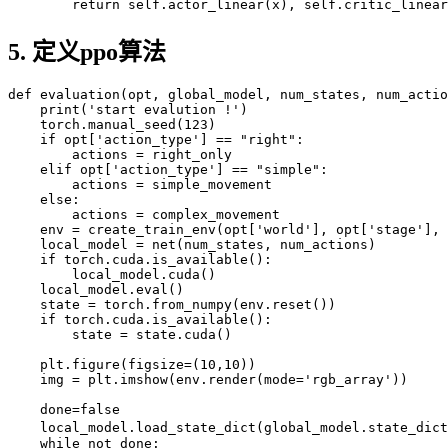
return
 self
.
actor_linear
(
x
)
,
 self
.
critic_linear
5. 定义ppo算法
def 
evaluation
(
opt
,
 global_model
,
 num_states
,
 num_actio
print
(
'start evalution !'
)
    torch
.
manual_seed
(
123
)
if
 opt
[
'action_type'
]
==
"right"
:
        actions 
=
right_only
    elif opt
[
'action_type'
]
==
"simple"
:
        actions 
=
simple_movement
else
:
        actions 
=
complex_movement
    env 
=
create_train_env
(
opt
[
'world'
]
,
 opt
[
'stage'
]
,
 
    local_model 
=
net
(
num_states
,
 num_actions
)
if
 torch
.
cuda
.
is_available
(
)
:
        local_model
.
cuda
(
)
    local_model
.
eval
(
)
    state 
=
 torch
.
from_numpy
(
env
.
reset
(
)
)
if
 torch
.
cuda
.
is_available
(
)
:
        state 
=
 state
.
cuda
(
)
    plt
.
figure
(
figsize
=
(
10
,
10
)
)
    img 
=
 plt
.
imshow
(
env
.
render
(
mode
=
'rgb_array'
)
)
    done
=
false

    local_model
.
load_state_dict
(
global_model
.
state_dict
while
 not done
: