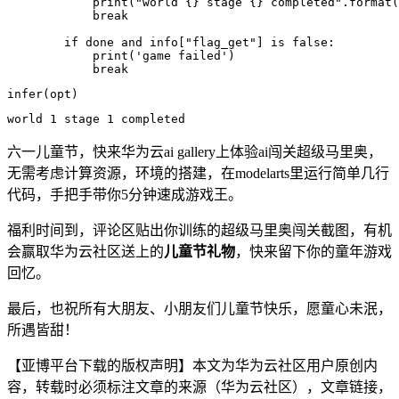
print
(
"world {} stage {} completed"
.
format
(
break
if
 done and info
[
"flag_get"
]
 is false
:
print
(
'game failed'
)
break
infer
(
opt
)
world 
1
 stage 
1
六一儿童节，快来华为云ai gallery上体验ai闯关超级马里奥，
无需考虑计算资源，环境的搭建，在modelarts里运行简单几行
代码，手把手带你5分钟速成游戏王。
福利时间到，评论区贴出你训练的超级马里奥闯关截图，有机
会赢取华为云社区送上的
儿童节礼物
，快来留下你的童年游戏
回忆。
最后，也祝所有大朋友、小朋友们儿童节快乐，愿童心未泯，
所遇皆甜！
【亚博平台下载的版权声明】本文为华为云社区用户原创内
容，转载时必须标注文章的来源（华为云社区），文章链接，