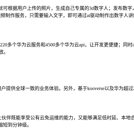
就可根据用户上传的照片，生成自己专属的3d数字人；发布数
人视频制作服务，只需要输入文字，即可通过ai驱动制作出数字
快速连接220多个华为云服务和4500多个华为云api，让开发更便捷；
开放。
户提供全球一致的业务体验。另外，基于kooverse以及华为超
让伙伴既能享受公有云免运维的能力，又能够满足低时延、本地合规的诉
级缩短到分钟级。