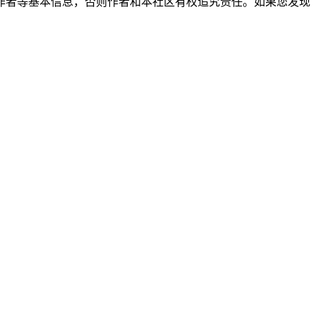
作者等基本信息，否则作者和本社区有权追究责任。如果您发现