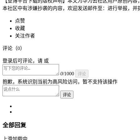
【亚博平台下载的版权声明】本文为华为云社区用户原创内容
本社区中有涉嫌抄袭的内容，欢迎发送邮件至：进行举报，并
点赞
收藏
关注作者
评论（
0
）
登录后可评论，请 或
0
/1000
评论
抱歉，系统识别当前为高风险访问，暂不支持该操作
评论
全部回复
上滑加载中