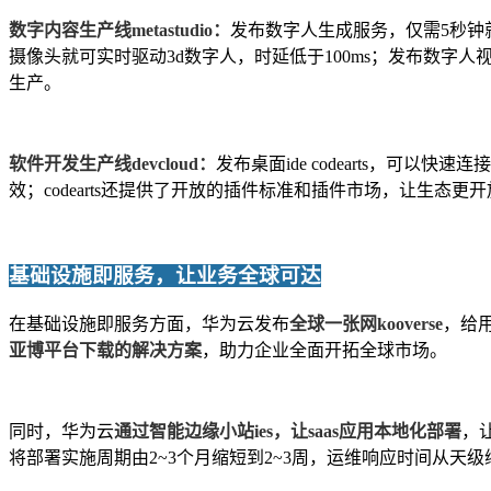
数字内容生产线metastudio：
发布数字人生成服务，仅需5秒钟
摄像头就可实时驱动3d数字人，时延低于100ms；发布数字
生产。
软件开发生产线devcloud：
发布桌面ide codearts，可以
效；codearts还提供了开放的插件标准和插件市场，让生态更
基础设施即服务，让业务全球可达
在基础设施即服务方面，华为云发布
全球一张网kooverse
，给用
亚博平台下载的解决方案
，助力企业全面开拓全球市场。
同时，华为云
通过智能边缘小站ies，让saas应用本地化部署
，
将部署实施周期由2~3个月缩短到2~3周，运维响应时间从天