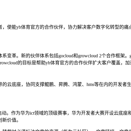
者，使能yb体育官方的合作伙伴，协力解决客户数字化转型的痛
革。新的伙伴体系包括gocloud和growcloud 2个合作框架
owcloud的目标是帮助yb体育官方的合作伙伴扩大客户覆盖，
的云底座，协同支撑鲲鹏、昇腾、鸿蒙、hms等在内的开发者生
式启动。作为华为ict领域的顶级赛事，华为开发者大赛开设云底座
创新价值。