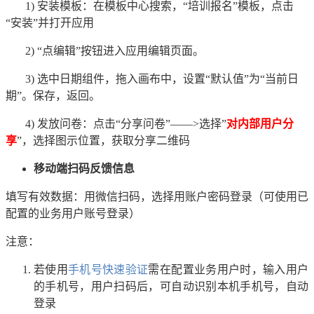
1) 安装模板：在模板中心搜索，“培训报名”模板，点击
“安装”并打开应用
2) “点编辑”按钮进入应用编辑页面。
3) 选中日期组件，拖入画布中，设置“默认值”为“当前日
期”。保存，返回。
4) 发放问卷：点击“分享问卷”——
>
选择
”
对内部用户分
享
”，选择图示位置，获取分享二维码
移动端扫码反馈信息
填写有效数据：用微信扫码，选择用账户密码登录（可使用已
配置的业务用户账号登录）
注意：
若使用
手机号快速验证
需在配置业务用户时，输入用户
的手机号，用户扫码后，可自动识别本机手机号，自动
登录