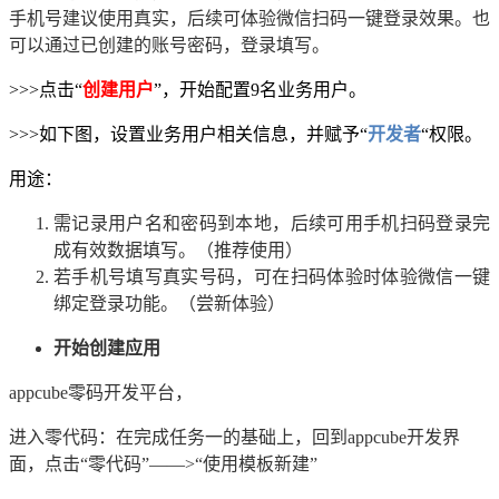
手机号建议使用真实，后续可体验微信扫码一键登录效果。也
可以通过已创建的账号密码，登录填写。
>>>
点击“
创建用户
”，开始配置
9
名业务用户。
>>>
如下图，设置业务用户相关信息，并赋予“
开发者
“权限。
用途：
需记录用户名和密码到本地，后续可用手机扫码登录完
成有效数据填写。（推荐使用）
若手机号填写真实号码，可在扫码体验时体验微信一键
绑定登录功能。（尝新体验）
开始创建应用
appcube
零码开发平台，
进入零代码：在完成任务一的基础上，回到
appcube
开发界
面，点击“零代码”——
>
“使用模板新建”