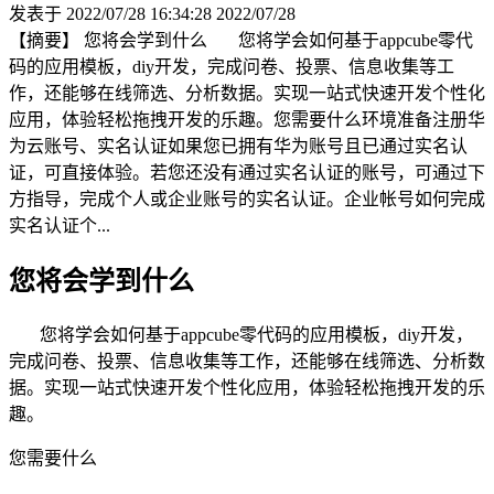
发表于 2022/07/28 16:34:28
2022/07/28
【摘要】 您将会学到什么 您将学会如何基于appcube零代
码的应用模板，diy开发，完成问卷、投票、信息收集等工
作，还能够在线筛选、分析数据。实现一站式快速开发个性化
应用，体验轻松拖拽开发的乐趣。您需要什么环境准备注册华
为云账号、实名认证如果您已拥有华为账号且已通过实名认
证，可直接体验。若您还没有通过实名认证的账号，可通过下
方指导，完成个人或企业账号的实名认证。企业帐号如何完成
实名认证个...
您将会学到什么
您将学会如何基于
appcube
零代码的应用模板，
diy
开发，
完成问卷、投票、信息收集等工作，还能够在线筛选、分析数
据。实现一站式快速开发个性化应用，体验轻松拖拽开发的乐
趣。
您需要什么