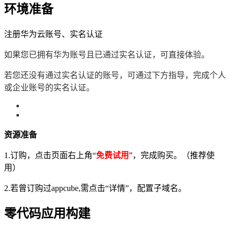
环境准备
注册华为云账号、实名认证
如果您已拥有华为账号且已通过实名认证，可直接体验。
若您还没有通过实名认证的账号，可通过下方指导，完成个人
或企业账号的实名认证。
资源准备
1.订购，点击页面右上角“
免费试用
”，完成购买。
（
推荐使
用
）
2.若曾订购过
appcube,
需点击“详情”，配置子域名。
零代码应用构建