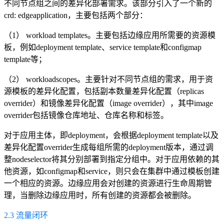
不同节点组之间的差异化部署需求
。
该部分引入了一个新的
crd
:
edgeapplication，主要包括两个部分：
（1）
workload
templates
。
主要包括边缘应用所需要的资源模
板
，
例如deployment template
、
service template和configmap
template等
；
（2）
workloadscopes
。
主要针对不同节点组的需求
，
用于资
源模板的差异化配置
，
包括副本数量差异化配置
（replicas
overrider
）和镜像差异化配置（image
overrider
），其中image
overrider包括镜像仓库地址
、
仓库名称和标签
。
对于应用主体，即deployment，会根据deployment template以及
差异化配置overrider生成每组所需的deployment版本，通过调
整nodeselector将其分别部署到指定分组中。对于应用依赖的其
他资源，如configmap和service，则只会在集群中通过模板创建
一个相应的资源。边缘应用会对创建的资源进行生命周期管
理，当删除边缘应用时，所有创建的资源都会被删除。
2.3 流量闭环