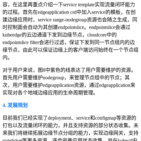
容，在这里再重点介绍一下service template实现流量闭环能力
的过程。首先在edgeapplication crd中加入service的模板，在创
建边缘应用时，service range-nodegroup资源也会随之生成，同
时控制面会自动为其创建endpointslice。endpointslice会通过
kubeedge的云边通道下发到边缘节点，cloudcore中的
endpointslice filter会进行过滤，保证下发到同一节点组内的边
缘节点，由此可以保证边缘上的客户端访问始终在一个节点组
内。
对于用户来说，图8中紫色的线表达了用户需要维护的资源。
首先用户需要维护nodegroup，来管理节点组中的节点；其
次，用户需要维护edgeapplication资源，通过edgeapplication来
实现对各个地域边缘应用的生命周期管理。
4. 发展规划
目前我们已经实现了deployment、service和configmap等资源的
打包以及流量闭环的能力，并且支持资源的部分状态收集。未
来我们将继续拓展边缘节点分组的能力，实现边缘网关，支持
statefulset等更多资源，逐步完善应用状态收集，并在kubectl中