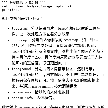
""" 带参数调用人像分割 """
ret 
=
 client
.
bodyseg
(
image
,
 options
)
print
(
ret
)
返回参数列表如下所示：
：分割结果图片，base64 编码之后的二值图
labelmap
像，需二次处理方能查看分割效果
：分割后人像前景的 scoremap，归一到 0-
scoremap
255，不用进行二次处理，直接解码保存图片即可。
base64 编码后的灰度图文件，图片中每个像素点的灰度
值 = 置信度 * 255，置信度为原图对应像素点位于人体
轮廓内的置信度，取值范围[0, 1]
：分割后的人像前景抠图，透明背景，
foreground
base64 编码后的 png 格式图片，不用进行二次处理，直
接解码保存图片即可。将置信度大于 0.5 的像素抠出
来，并通过 image matting 技术消除锯齿
：检测到的人体框数目
person_num
：人体框信息
person_info
此时输出
就可以获得人像数量，测试代码如下所
person_num