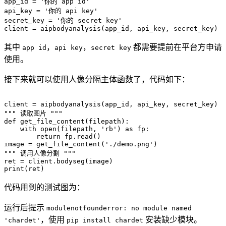
app_id 
=
'你的 app id'
api_key 
=
'你的 api key'
secret_key 
=
'你的 secret key'
client 
=
 aipbodyanalysis
(
app_id
,
 api_key
,
 secret_key
)
其中
，
，
都需要提前在平台方申请
app id
api key
secret key
使用。
接下来就可以使用人像分隔主体函数了，代码如下：
client 
=
 aipbodyanalysis
(
app_id
,
 api_key
,
 secret_key
)
""" 读取图片 """
def
get_file_content
(
filepath
)
:
with
open
(
filepath
,
'rb'
)
as
 fp
:
return
 fp
.
read
(
)
image 
=
 get_file_content
(
'./demo.png'
)
""" 调用人像分割 """
ret 
=
 client
.
bodyseg
(
image
)
print
(
ret
)
代码用到的测试图为：
运行后提示
modulenotfounderror: no module named
，使用
安装缺少模块。
'chardet'
pip install chardet