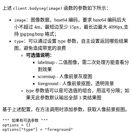
上述
函数的参数如下所示：
client.bodyseg(image)
：图像数据，base64 编码，要求 base64 编码后大
image
小不超过 4m，最短边至少 15px，最长边最大 4096px,支
持 jpg/png/bmp 格式；
：可以通过设置 type 参数，自主设置返回哪些结果
type
图，避免造成带宽的浪费
可选值说明：
labelmap - 二值图像，需二次处理方能查看分
割效果
scoremap - 人像前景灰度图
foreground - 人像前景抠图，透明背景
type 参数值可以是可选值的组合，用逗号分隔；如
果无此参数默认输出全部 3 类结果图
基于上述配置，在方法调用时添加参数，获取人像前景抠图。
""" 如果有可选参数 """
options 
=
{
}
options
[
"type"
]
=
"foreground"