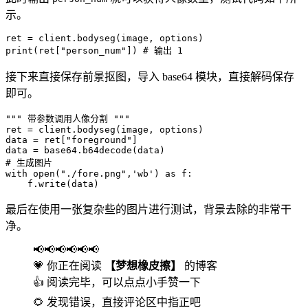
示。
ret 
=
 client
.
bodyseg
(
image
,
 options
)
print
(
ret
[
"person_num"
]
)
# 输出 1
接下来直接保存前景抠图，导入 base64 模块，直接解码保存
即可。
""" 带参数调用人像分割 """
ret 
=
 client
.
bodyseg
(
image
,
 options
)
data 
=
 ret
[
"foreground"
]
data 
=
 base64
.
b64decode
(
data
)
# 生成图片
with
open
(
"./fore.png"
,
'wb'
)
as
 f
:
    f
.
write
(
data
)
最后在使用一张复杂些的图片进行测试，背景去除的非常干
净。
📢📢📢📢📢📢
💗 你正在阅读
【梦想橡皮擦】
的博客
👍 阅读完毕，可以点点小手赞一下
🌻 发现错误，直接评论区中指正吧