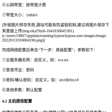
⑥公网带宽：按带宽计费
⑦带宽大小：1mbit/s
[外链图片转存失败,源站可能有防盗链机制,建议将图片保存下
来直接上传(img-nkzf5bz6-1641836845301)
(c:/users/19867/appdata/roaming/typora/typora-user-images/image-
20220111010004196.png)]
完成网络配置后单击“下一步：高级配置”，参数如下：
①云服务器名称：自定义，如：ecs-iot
②登录凭证：密码
③密码/确认密码：自定义，如：sm1$b9zs1#
⑥其他参数：默认配置
4.2 主机授信配置