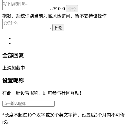
0
/1000
评论
抱歉，系统识别当前为高风险访问，暂不支持该操作
评论
全部回复
上滑加载中
设置昵称
在此一键设置昵称，即可参与社区互动！
*长度不超过10个汉字或20个英文字符，设置后3个月内不可修
改。