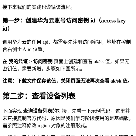
接下来我们的实践也遵循该流程。
第一步：创建华为云账号访问密钥 id（access key
id）
调用华为云的任何 api，都需要先注册访问密钥，地址在控制
台右侧个人 id 位置。
在
我的凭证
>
访问密钥
页面上创建和查看 ak/sk 值，如果无
密钥值，需要新增，步骤如下图所示。
注意：下载文件保存该值，关闭页面无法再次查看 ak/sk 值。
第二步：查看设备列表
下面实现
查询设备列表
的对接，先看一下示例代码，这里并
未直接复制官方代码，原因是我们学习阶段使用的是基础版，
需参照注释修改 region 对象的注册形式。