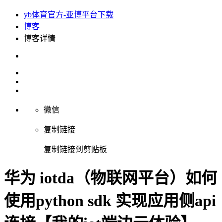
yb体育官方-亚博平台下载
博客
博客详情
微信
复制链接
复制链接到剪贴板
华为 iotda（物联网平台）如何
使用python sdk 实现应用侧api