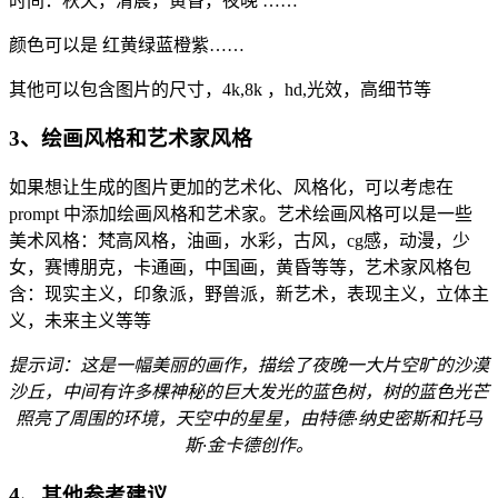
时间：秋天，清晨，黄昏，夜晚 ……
颜色可以是 红黄绿蓝橙紫……
其他可以包含图片的尺寸，4k,8k ，hd,光效，高细节等
3、
绘画风格和艺术家风格
如果想让生成的图片更加的艺术化、风格化，可以考虑在
prompt 中添加绘画风格和艺术家。艺术绘画风格可以是一些
美术风格：梵高风格，油画，水彩，古风，cg感，动漫，少
女，赛博朋克，卡通画，中国画，黄昏等等，艺术家风格包
含：现实主义，印象派，野兽派，新艺术，表现主义，立体主
义，未来主义等等
提示词：这是一幅美丽的画作，描绘了夜晚一大片空旷的沙漠
沙丘，中间有许多棵神秘的巨大发光的蓝色树，树的蓝色光芒
照亮了周围的环境，天空中的星星，由特德·纳史密斯和托马
斯·金卡德创作。
4、其他参考建议