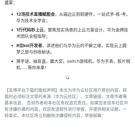
盛宴：
12
场技术直播赋能会
，从端边云到软硬件，一站式学
-
练
-
考，
华为技术全学会；
1
行代码秒上云
，聚焦现实场景的上云方案设计，华为金牌技
术团队全程指导；
8
位
kol
开发者
，讲述他们与华为云的不解之缘，实现云上圆
梦之旅与创收秘诀。
猜字谜、抽盲盒，赢大奖，
switch
游戏机，华为手表、胶片相
机……等你来拿！
【亚博平台下载的版权声明】本文为华为云社区用户原创内容，转
载时必须标注文章的来源（华为云社区）、文章链接、文章作者等
基本信息， 否则作者和本社区有权追究责任。如果您发现本社区中
有涉嫌抄袭的内容，欢迎发送邮件进行举报，并提供相关证据，一
经查实，本社区将立刻删除涉嫌侵权内容，举报邮箱：