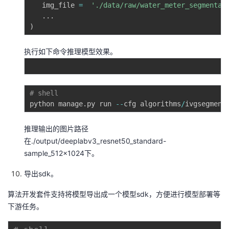
   img_file 
=
'./data/raw/water_meter_segmentat
.
.
.
)
执行如下命令推理模型效果。
# shell
python manage
.
py run 
-
-
cfg algorithms
/
ivgsegment
推理输出的图片路径
在./output/deeplabv3_resnet50_standard-
sample_512x1024下。
导出sdk。
算法开发套件支持将模型导出成一个模型sdk，方便进行模型部署等
下游任务。