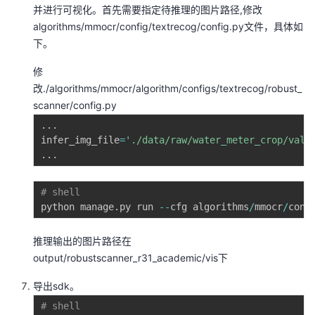
并进行可视化。首先需要指定待推理的图片路径,修改
algorithms/mmocr/config/textrecog/config.py文件，具体如
下。
修
改./algorithms/mmocr/algorithm/configs/textrecog/robust_
scanner/config.py
.
.
.
infer_img_file
=
'./data/raw/water_meter_crop/val/
.
.
.
# shell 
python manage
.
py run 
-
-
cfg algorithms
/
mmocr
/
conf
推理输出的图片路径在
output/robustscanner_r31_academic/vis下
导出sdk。
# shell 