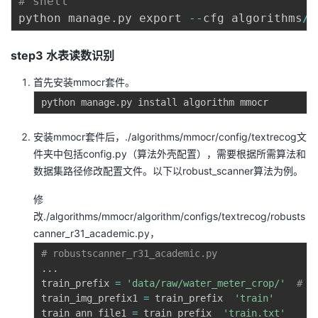
# shell
python manage
.
py export 
-
-
cfg algorithms
/
i
step3 水表读数识别
首先安装mmocr套件。
python manage
.
安装mmocr套件后，./algorithms/mmocr/config/textrecog文
件夹中包括config.py（算法外壳配置），需要根据所需算法和
数据集路径修改配置文件。以下以robust_scanner算法为例。
修
改./algorithms/mmocr/algorithm/configs/textrecog/robusts
canner_r31_academic.py，
# robustscanner_r31_academic.py
.
.
.
train_prefix 
=
'data/raw/water_meter_crop/'
# 
train_img_prefix1 
=
 train_prefix  
'train'
train_ann_file1 
=
 train_prefix  
'train.txt'