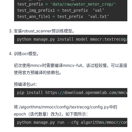
test_prefix 
=
'data/raw/water_meter_crop/'
test_img_prefix1 
=
 test_prefix  ‘val’

test_ann_file1 
=
 test_prefix  ‘val
.
安装robust_scanner预训练模型。
python manage
.
py install model mmocr
:
textrecog
/
r
训练ocr模型。
初次使用mmcv时需要编译mmcv-full，该过程较慢，可以直接
使用官方预编译的依赖包。
预编译包url：
pip install https
:
//
download
.
openmmlab
.
com
/
mmcv
/
将./algorithms/mmocr/config/textrecog/config.py中的
epoch（迭代数量）改为2，如下图所示：
python manage
.
py run 
-
-
cfg algorithms
/
mmocr
/
conf