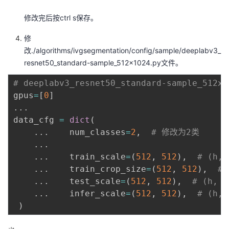
修改完后按ctrl s保存。
修
改./algorithms/ivgsegmentation/config/sample/deeplabv3_
resnet50_standard-sample_512x1024.py文件。
# deeplabv3_resnet50_standard-sample_512x1
gpus
=
[
0
]
.
.
.
data_cfg 
=
dict
(
.
.
.
    num_classes
=
2
,
# 修改为2类
.
.
.
.
.
.
    train_scale
=
(
512
,
512
)
,
# (h,
.
.
.
    train_crop_size
=
(
512
,
512
)
,
# 
.
.
.
    test_scale
=
(
512
,
512
)
,
# (h, w
.
.
.
    infer_scale
=
(
512
,
512
)
,
# (h, 
)