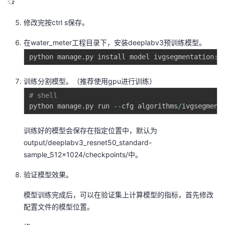
修改完按ctrl s保存。
在water_meter工程目录下，安装deeplabv3预训练模型。
python manage
.
py install model ivgsegmentation
:
d
训练分割模型。（推荐使用gpu进行训练）
# shell
python manage
.
py run 
-
-
cfg algorithms
/
ivgsegment
训练好的模型会保存在指定位置中，默认为
output/deeplabv3_resnet50_standard-
sample_512x1024/checkpoints/中。
验证模型效果。
模型训练完成后，可以在验证集上计算模型的指标，首先修改
配置文件的模型位置。