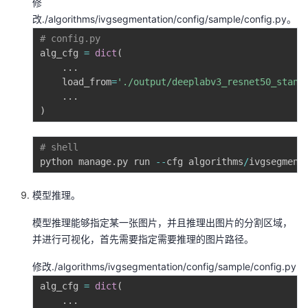
修
改./algorithms/ivgsegmentation/config/sample/config.py。
# config.py
alg_cfg 
=
dict
(
.
.
.
    load_from
=
'./output/deeplabv3_resnet50_stand
.
.
.
)
# shell
python manage
.
py run 
-
-
cfg algorithms
/
ivgsegment
模型推理。
模型推理能够指定某一张图片，并且推理出图片的分割区域，
并进行可视化，首先需要指定需要推理的图片路径。
修改./algorithms/ivgsegmentation/config/sample/config.py
alg_cfg 
=
dict
(
.
.
.