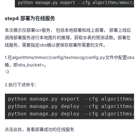
python manage
.
py export 
-
-
cfg algorithms
/
mmocr
/
c
step4 部署为在线服务
本次展示仅部署ocr服务， 包括本地部署和线上部署， 部署上线后
调用部署服务进行本地图片的推理，获取水表的预测读数。部署在
线服务，需要指定obs桶以便保存部署所需要的文件。
1.在algorithms/mmocr/config/textrecog/config.py文件中配置obs
桶，即obs_bucket=
。
2.执行下述命令：
python manage
.
py export 
-
-
cfg algorithms
/
m
python manage
.
py deploy 
-
-
cfg algorithms
/
m
python manage
.
py deploy 
-
-
cfg algorithms
/
m
点击此处，查看部署成功的在线服务