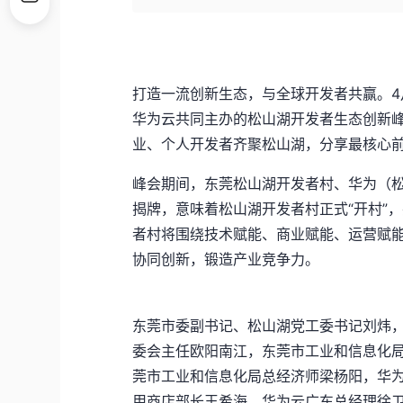
打造一流创新生态，与全球开发者共赢。4
华为云共同主办的松山湖开发者生态创新
业、个人开发者齐聚松山湖，分享最核心
峰会期间，东莞松山湖开发者村、华为（松
揭牌，意味着松山湖开发者村正式“开村”，
者村将围绕技术赋能、商业赋能、运营赋
协同创新，锻造产业竞争力。
东莞市委副书记、松山湖党工委书记刘炜
委会主任欧阳南江，东莞市工业和信息化
莞市工业和信息化局总经济师梁杨阳，华
用商店部长王希海，华为云广东总经理徐