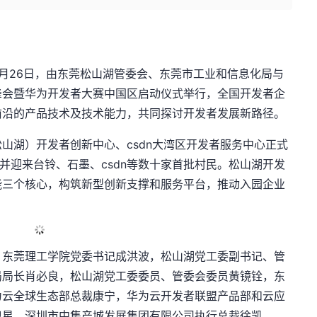
月26日，由东莞松山湖管委会、东莞市工业和信息化局与
峰会暨华为开发者大赛中国区启动仪式举行，全国开发者企
前沿的产品技术及技术能力，共同探讨开发者发展新路径。
山湖）开发者创新中心、csdn大湾区开发者服务中心正式
并迎来台铃、石墨、csdn等数十家首批村民。松山湖开发
能三个核心，构筑新型创新支撑和服务平台，推动入园企业
，东莞理工学院党委书记成洪波，松山湖党工委副书记、管
局局长肖必良，松山湖党工委委员、管委会委员黄镜铨，东
为云全球生态部总裁康宁，华为云开发者联盟产品部和云应
卫星，深圳市中集产城发展集团有限公司执行总裁徐凯，