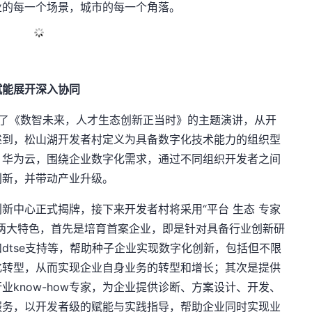
业的每一个场景，城市的每一个角落。
赋能展开深入协同
作了《数智未来，人才生态创新正当时》的主题演讲，从开
述到，松山湖开发者村定义为具备数字化技术能力的组织型
、华为云，围绕企业数字化需求，通过不同组织开发者之间
创新，并带动产业升级。
新中心正式揭牌，接下来开发者村将采用“平台 生态 专家
两大特色，首先是培育首案企业，即是针对具备行业创新研
dtse支持等，帮助种子企业实现数字化创新，包括但不限
化转型，从而实现企业自身业务的转型和增长；其次是提供
know-how专家，为企业提供诊断、方案设计、开发、
服务，以开发者级的赋能与实践指导，帮助企业同时实现业