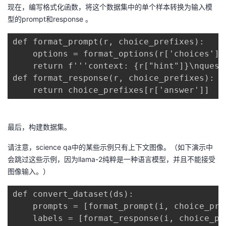
现在，编写格式化函数，将这个数据集中的单个样本转换为输入模
型的prompt和response 。
def format_prompt(r, choice_prefixes): 

    options = format_options(r['choices'], 
    return f'''context: {r["hint"]}\nquest
def format_response(r, choice_prefixes):

    return choice_prefixes[r['answer']]
最后，构建数据集。
请注意，science qa中的某些示例只有上下文图像。（如下演示中
会跳过这些示例，因为llama-2纯粹是一种语言模型，并且不能接受
图像输入。）
def convert_dataset(ds): 

    prompts = [format_prompt(i, choice_pre
    labels = [format_response(i, choice_pr