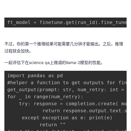
ft_model = finetune.get(run_id).fine_tuned
不过，你的第一个推理结果可能需要几分钟才能输出。之后，推理
过程就会加快。
一起评估下在science qa上微调的llama-2模型的性能。
import pandas as pd

#helper a function to get outputs for fine
get_output(prompt: str, num_retry: int = 5)
for _ in range(num_retry):

    try: response = completion.create( mod
            return response.output.text.str
     except exception as e: print(e) 

           return ""
