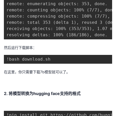
remote: enumerating objects: 353, done.

remote: counting objects: 100% (7/7), done.
remote: compressing objects: 100% (7/7), do
remote: total 353 (delta 1), reused 3 (del
receiving objects: 100% (353/353), 1.07 mi
resolving deltas: 100% (186/186), done.
然后运行下载脚本：
!bash download.sh
在这里，你只需要下载7b模型就可以了。
2. 将模型转换为hugging face支持的格式
!pip install git https://github.com/huggin