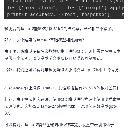
#read the test datatest = pd.read_csv(val_u
test["prediction"] = test["prompt"].apply(g
print(f"accuracy: {(test['response'] == te
微调后的llama-2能够达到82.15%的准确率，已经相当不错了。
那么，这个结果与llama-2基础模型相比如何？
由于预训练模型没有在这些数据集上进行微调，因此需要在提示中
提供一个示例，以便模型学会遵从我们期望的回复格式。
另外，我们还可以看到与微调类似大小的模型mpt-7b相比的情况。
在science qa上微调llama-2，其性能增益有26.59%的绝对差异！
此外，由于提示长度较短，使用微调模型进行推理比使用少样本提
示更便宜。这种微调llama-27b模型也优于1750亿参数模型gpt-
3.5。
可以看到，llama-2模型在微调和少样本提示设置中表现都优于