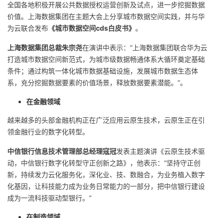
全国各地积极开展公共数据授权运营创新及试点，进一步挖掘数据
价值。上海数据集团在主题大会上分享城市数据空间实践，并与华
为云联合发布
《城市数据空间cds白皮书》
。
上海数据集团总裁朱宗尧
在演讲中表示：“上海数据集团联合华为云
打造城市数据空间新范式，为城市级数据畅通体系大循环奠定基础
条件；通过构筑一体化城市数据基础设施，发展城市数据生态体
系，充分挖掘数据要素的价值场景，释放数据要素潜能。”。
在金融领域
越来越多的头部金融机构正在广泛应用云原生技术，云原生正在引
领金融行业的数字化转型。
中信银行信息技术管理部总经理寇冠
发表主题演讲《云原生技术驱
动，中信银行数字化转型守正创新之路》，他表示：“坚持守正创
新，持续发力云化服务化，深化业、技、数融合，为业务植入数字
化基因，让科技能力成为业务日常能力的一部分，把中信银行建设
成为一流科技驱动型银行。”
在制造领域