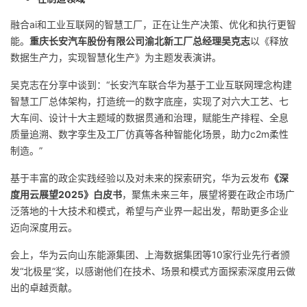
融合ai和工业互联网的智慧工厂，正在让生产决策、优化和执行更智
能。
重庆长安汽车股份有限公司渝北新工厂总经理吴克志
以《释放
数据生产力，实现智慧化生产》为主题发表演讲。
吴克志在分享中谈到：“长安汽车联合华为基于工业互联网理念构建
智慧工厂总体架构，打造统一的数字底座，实现了对六大工艺、七
大车间、设计十大主题域的数据贯通和治理，赋能生产排程、全息
质量追溯、数字孪生及工厂仿真等各种智能化场景，助力c2m柔性
制造。”
基于丰富的政企实践经验以及对未来的探索研究，华为云发布
《深
度用云展望2025》白皮书
，聚焦未来三年，展望将要在政企市场广
泛落地的十大技术和模式，希望与产业界一起出发，帮助更多企业
迈向深度用云。
会上，华为云向山东能源集团、上海数据集团等10家行业先行者颁
发“北极星”奖，以感谢他们在技术、场景和模式方面探索深度用云做
出的卓越贡献。