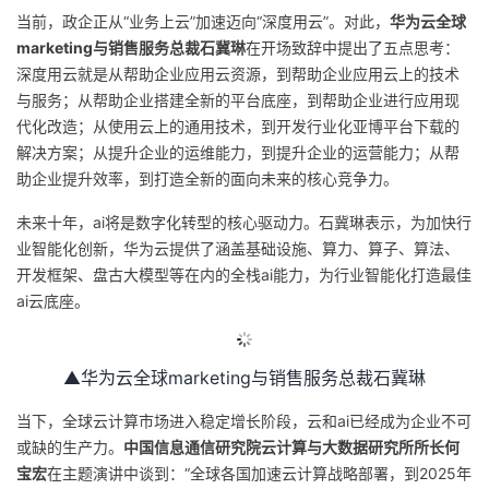
当前，政企正从“业务上云”加速迈向“深度用云”。对此，
华为云全球
marketing与销售服务总裁石冀琳
在开场致辞中提出了五点思考：
深度用云就是从帮助企业应用云资源，到帮助企业应用云上的技术
与服务；从帮助企业搭建全新的平台底座，到帮助企业进行应用现
代化改造；从使用云上的通用技术，到开发行业化亚博平台下载的
解决方案；从提升企业的运维能力，到提升企业的运营能力；从帮
助企业提升效率，到打造全新的面向未来的核心竞争力。
未来十年，ai将是数字化转型的核心驱动力。石冀琳表示，为加快行
业智能化创新，华为云提供了涵盖基础设施、算力、算子、算法、
开发框架、盘古大模型等在内的全栈ai能力，为行业智能化打造最佳
ai云底座。
▲华为云全球marketing与销售服务总裁石冀琳
当下，全球云计算市场进入稳定增长阶段，云和ai已经成为企业不可
或缺的生产力。
中国信息通信研究院云计算与大数据研究所所长何
宝宏
在主题演讲中谈到：“全球各国加速云计算战略部署，到2025年