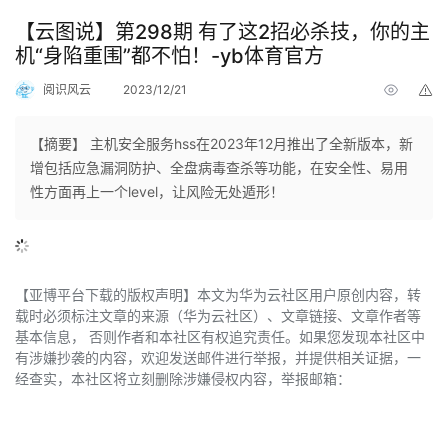
【云图说】第298期 有了这2招必杀技，你的主
机“身陷重围”都不怕！-yb体育官方
阅识风云
2023/12/21
举
报
【摘要】 主机安全服务hss在2023年12月推出了全新版本，新
增包括应急漏洞防护、全盘病毒查杀等功能，在安全性、易用
性方面再上一个level，让风险无处遁形！
【亚博平台下载的版权声明】本文为华为云社区用户原创内容，转
载时必须标注文章的来源（华为云社区）、文章链接、文章作者等
基本信息， 否则作者和本社区有权追究责任。如果您发现本社区中
有涉嫌抄袭的内容，欢迎发送邮件进行举报，并提供相关证据，一
经查实，本社区将立刻删除涉嫌侵权内容，举报邮箱：