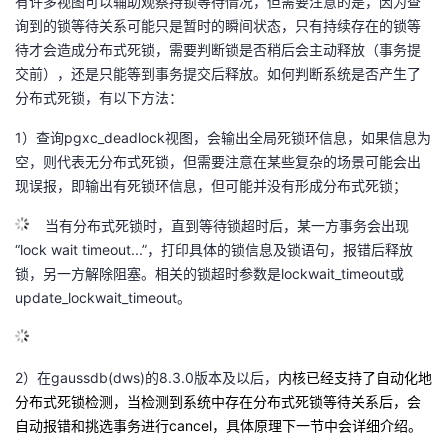
有许多视图可以辅助观察持锁等待情况，但需要注意的是，因为查
询到的锁等待关系可能只是暂时的瞬间状态，只有持续存在的锁等
待才会造成分布式死锁，需要判断锁是否稍后会主动释放（事务提
交前），还是只能等到事务提交后释放。如何判断系统是否产生了
分布式死锁，有以下方法：
1）查询pgxc_deadlock视图，会输出全局死锁环信息，如果信息为
空，则代表无分布式死锁，但需要注意在某些复杂的场景可能会出
现误报，即输出有死锁环信息，但可能并没有形成分布式死锁；
当有分布式死锁时，直到等待锁超时后，某一方事务会出现
“lock wait timeout...”，打印具体的锁信息及锁语句，报错后释放
锁，另一方解除阻塞。相关的锁超时参数是lockwait_timeout或
update_lockwait_timeout。
2）在gaussdb(dws)的8.3.0版本及以后，
内核已经支持了自动化地
分布式死锁检测，当检测到系统中存在分布式死锁等待关系后，会
自动报错和挑选事务进行cancel，具体原理下一节中会详细介绍。