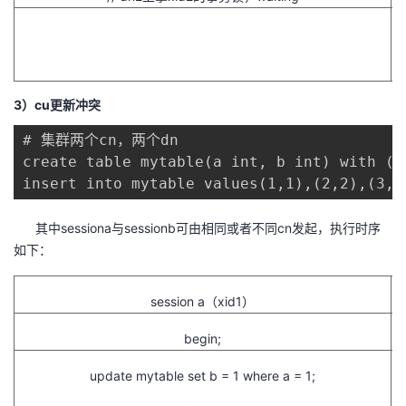
3）cu更新冲突
# 集群两个cn，两个dn

create table mytable(a int, b int) with (o
insert into mytable values(1,1),(2,2),(3,3
其中sessiona与sessionb可由相同或者不同cn发起，执行时序
如下：
session a（xid1）
begin;
update mytable set b = 1 where a = 1;