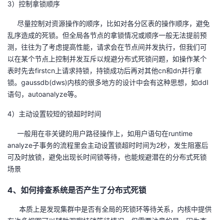
3）控制拿锁顺序
尽量控制对资源操作的顺序，比如对各分区表的操作顺序，避免
乱序造成的死锁。但全局各节点的拿锁情况或顺序一般无法提前预
测，往往为了考虑提高性能，请求会在节点间并发执行，但我们可
以在某个节点上控制并发互斥以规避分布式死锁问题，如操作某个
表时先去firstcn上请求持锁，持锁成功后再对其他cn和dn并行拿
锁。gaussdb(dws)内核的很多地方的设计中会有这种思想，如ddl
语句，autoanalyze等。
4）主动设置较短的锁超时时间
一般用在非关键的用户路径操作上，如用户语句在runtime
analyze子事务的流程里会主动设置锁超时时间为2秒，发生阻塞后
可及时放锁，避免出现长时间锁等待，也能规避潜在的分布式死锁
场景
4、如何排查系统是否产生了分布式死锁
本质上是发现集群中是否有全局的死锁环等待关系，内核中提供