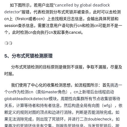
cancelled by global deadlock
如下图所示，若用户出现“
detector
”报错，代表检测到分布式死锁并被查杀，此时可以去检测
cn上（firstcn或者ccn）上去找相关日志信息，会输出具体死锁和
session查杀信息，需要注意用户语句执行cn和检测cn可能并不是一
个，此时检测cn会向执行cn发起事务cancel。
5、分布式死锁检测原理
分布式死锁检测的目标原则是做到不误报，争取不漏报，尽量及
时报。
我们使用了中心化的收集检测思想，如流程图所示：首先
挑选一
个cn作为检测cn（类似master角色），cn上新增后台线程启动
globaldeadlockdetector模块，周期性向集群所有节点收集锁等待
关系，计算等待者和持有者信息，然后构造全局有向图（wfg），依
赖定义的规则对图的顶点和边进行消除，判断是否能消除完成。如
果无法消除完成，则出现了死锁环，并进行二次doublecheck，如
果两次的死锁环信息有交集，则报告死锁信息。当发现死锁后，按