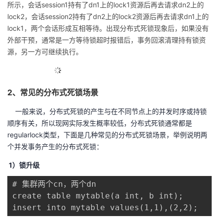
所示，会话session1持有了dn1上的lock1资源后再去请求dn2上的
lock2，会话session2持有了dn2上的lock2资源后再去请求dn1上的
lock1，两个会话形成互相等待。出现分布式死锁现象后，如果没有
外部干预，通常是一方等待锁超时报错后，事务回滚清理持有锁资
源，另一方可继续执行。
2、常见的分布式死锁场景
一般来说，分布式死锁的产生与在不同节点上的并发时序或持锁
顺序有关，所以现网实际发生概率较低，分布式死锁通常都是
regularlock类型，下面是几种常见的分布式死锁场景，举例说明两
个并发事务产生的分布式死锁：
1）锁升级
# 集群两个cn，两个dn

create table mytable(a int, b int);

insert into mytable values(1,1),(2,2);