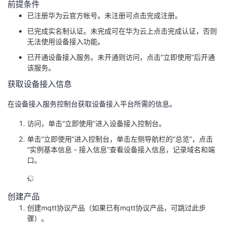
前提条件
已注册华为云官方帐号。未注册可点击完成注册。
已完成实名制认证。未完成可在华为云上点击完成认证，否则
无法使用设备接入功能。
已开通设备接入服务。未开通则访问，点击“立即使用”后开通
该服务。
获取设备接入信息
在设备接入服务控制台获取设备接入平台所需的信息。
访问，单击“立即使用”进入设备接入控制台。
单击“立即使用”进入控制台，单击左侧导航栏的“总览”，点击
“实例基本信息 - 接入信息”查看设备接入信息，记录域名和端
口。
创建产品
创建mqtt协议产品（如果已有mqtt协议产品，可跳过此步
骤）。