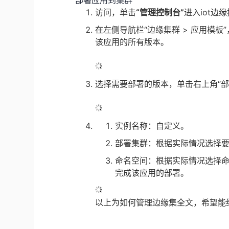
部署应用到集群
访问，单击
“管理控制台”
进入iot边
在左侧导航栏
“
边缘集群
>
应用模板
”
该应用的所有版本。
选择需要部署的版本，单击右上角
“
实例名称：自定义。
部署集群：根据实际情况选择
命名空间：根据实际情况选择
完成该应用的部署。
以上为如何管理边缘集全文，希望能