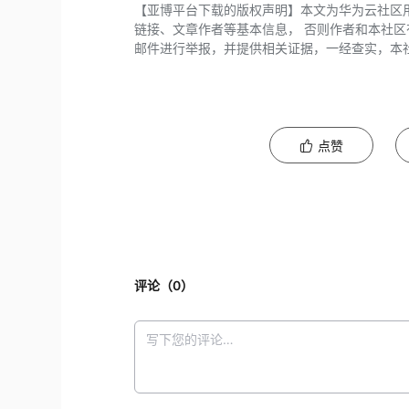
【亚博平台下载的版权声明】本文为华为云社区
链接、文章作者等基本信息， 否则作者和本社
邮件进行举报，并提供相关证据，一经查实，本
点赞
评论（
0
）