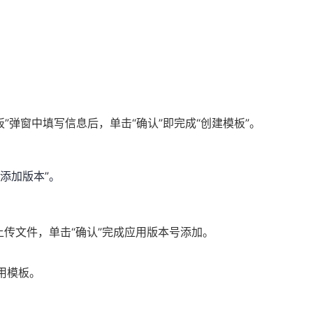
”
弹窗中填写信息后，单击
“确认”
即完成
“创建模板”
。
添加版本”。
上传文件，单击
“确认”
完成应用版本号添加。
用模板。