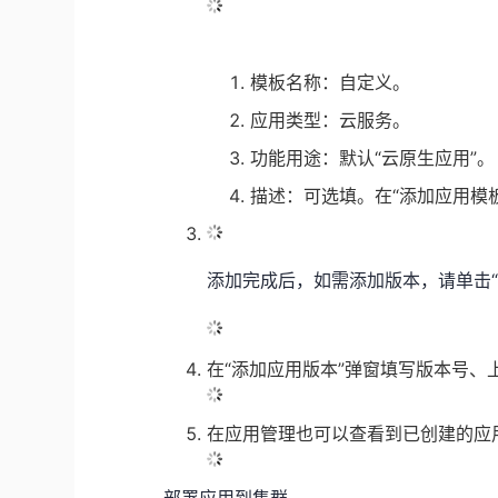
模板名称：自定义。
应用类型：云服务。
功能用途：默认“云原生应用”。
描述：可选填。
在
“添加应用模板
添加完成后，如需添加版本，请单击“
在
“添加应用版本”
弹窗填写版本号、
在应用管理也可以查看到已创建的应