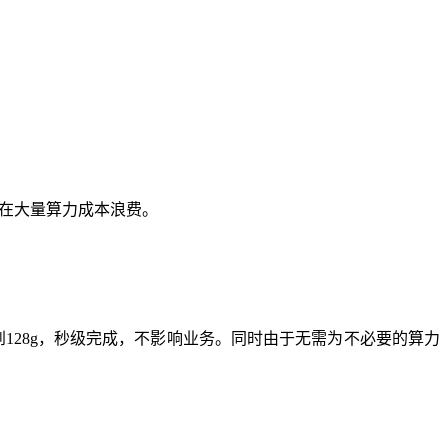
存在大量算力成本浪费。
g扩容到128g，秒级完成，不影响业务。同时由于无需为不必要的算力