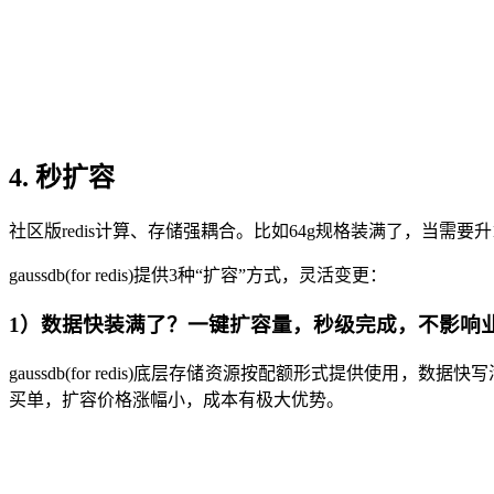
4. 秒扩容
社区版redis计算、存储强耦合。比如64g规格装满了，当需
gaussdb(for redis)提供3种“扩容”方式，灵活变更：
1
）数据快装满了？一键扩容量，秒级完成，不影响
gaussdb(for redis)底层存储资源按配额形式提供使
买单，扩容价格涨幅小，成本有极大优势。