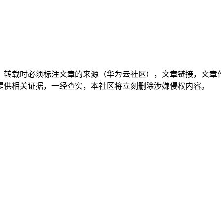
，转载时必须标注文章的来源（华为云社区），文章链接，文章
提供相关证据，一经查实，本社区将立刻删除涉嫌侵权内容。