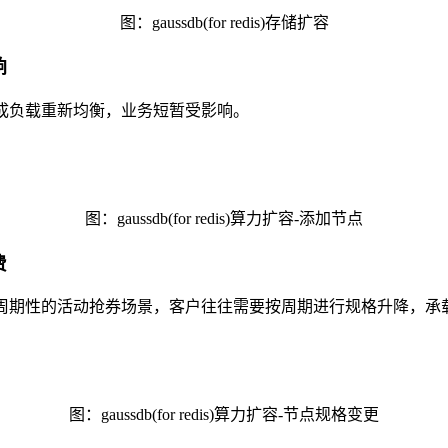
图：
gaussdb(for redis)
存储扩容
响
级即可完成负载重新均衡，业务短暂受影响。
图：
gaussdb(for redis)
算力扩容
-
添加节点
费
u升32u。在一些周期性的活动抢券场景，客户往往需要按周期进行规格
图：
gaussdb(for redis)
算力扩容
-
节点规格变更