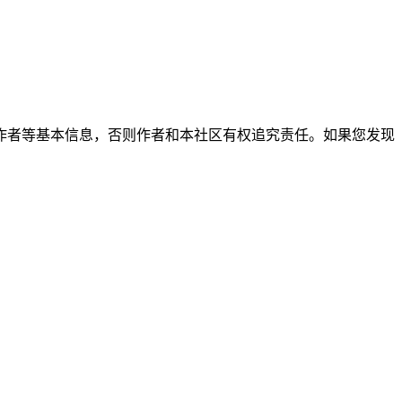
作者等基本信息，否则作者和本社区有权追究责任。如果您发现