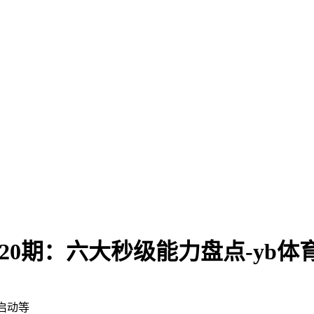
s)揭秘第20期：六大秒级能力盘点-yb
启动等