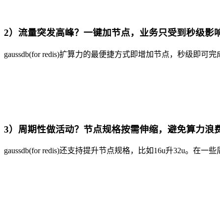
2
）流量突发高峰？一键加节点，业务只受到秒级影
gaussdb(for redis)扩算力的最便捷方式即增加节点，秒
3
）周期性做活动？节点规格按需伸缩，避免算力浪
gaussdb(for redis)还支持提升节点规格，比如16