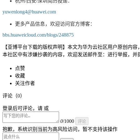
杭州
/
西安
/
深圳简历投递：
yuwenlong4@huawei.com
更多产品信息，欢迎访问官方博客：
bbs.huaweicloud.com/blogs/248875
【亚博平台下载的版权声明】本文为华为云社区用户原创内容
本社区中有涉嫌抄袭的内容，欢迎发送邮件至：进行举报，并
点赞
收藏
关注作者
评论（
0
）
登录后可评论，请 或
0
/1000
评论
抱歉，系统识别当前为高风险访问，暂不支持该操作