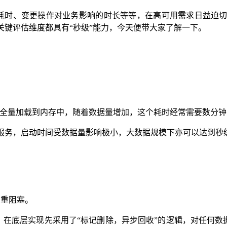
、扩容耗时、变更操作对业务影响的时长等等，在高可用需求日益迫
构，在很多关键评估维度都具有“秒级”能力，今天便带大家了解一下。
件将数据全量加载到内存中，随着数据量增加，这个耗时经常需要数分
即可快速提供服务，启动时间受数据量影响极小，大数据规模下亦可以达
严重阻塞。
/过期的操作隐患，在底层实现先采用了“标记删除，异步回收”的逻辑，