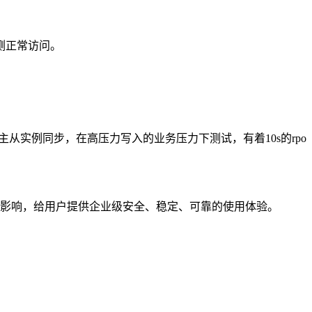
务侧正常访问。
现高性能主从实例同步，在高压力写入的业务压力下测试，有着10s的rpo
小化业务影响，给用户提供企业级安全、稳定、可靠的使用体验。