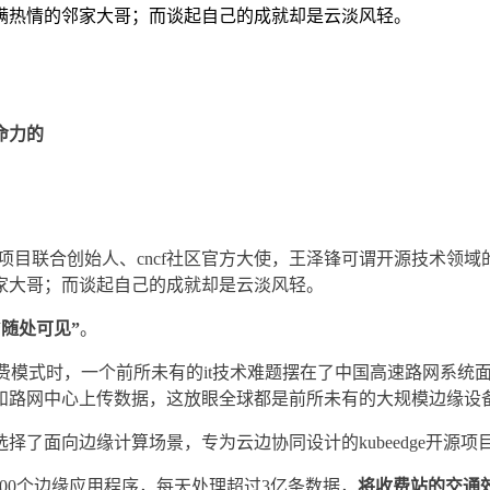
满热情的邻家大哥；而谈起自己的成就却是云淡风轻。
命力的
armada等项目联合创始人、cncf社区官方大使，王泽锋可谓开源
家大哥；而谈起自己的成就却是云淡风轻。
“随处可见”
。
c收费模式时，一个前所未有的it技术难题摆在了中国高速路网系
省和路网中心上传数据，这放眼全球都是前所未有的大规模边缘设
了面向边缘计算场景，专为云边协同设计的kubeedge开源项
500,000个边缘应用程序，每天处理超过3亿条数据，
将收费站的交通效