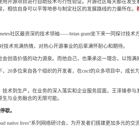
使用开源项目进行自助技术可行性验证。开源社区每天都在发生
容，相信自身可以平等地参与制定社区的发展路线的力量所在。
ernetes社区最资深的技术领袖——brian grant坐下来一同探
辈，依旧对技术充满热情，对热心开源事业的后辈满怀耐心和期待。
社会创造价值的动力源泉。而他自己，也秉承这一理念，以饱满
，20多位来自各个组织的开发者，在cncf的众多项目中，成
。技术到生产，在业务的深入落实和企业服务层面，王泽锋参与发
原生与业务融合的无限可能。
未停歇。
列meetup和“cloud native lives”系列网络研讨会，为开发