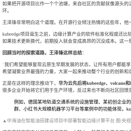
如果把开源项目比作一个个池塘，来自社区的贡献就像源头的
环。
王泽锋非常明白这个道理。在开源行业倾注热情的这些年，他
kubeedge项目诞生之前，边缘计算产业的软件标准化程
如果技术更新换代，前期投入就会变成高昂的沉没成本。这一
回顾当时的探索道路，王泽锋这样总结
：
“
我们希望能够复现云原生早期发展的状态，让所有用户都能享
希望凝聚业界最强的力量，大家一起来推动整个行业的创新和
正是在这样的理念推动下，
华为云先后将kubeedge、volc
很多企业开始将它们用于生产环境，反过来也不断向社区回馈
例如，德国某地轨道交通系统的设施管理、某初创企业的云机器
群、小红书大规模机器学习平台等案例中的功能体现，karm
▲中海油在智能油田建设项目中部署智能边缘计算平台 图/央