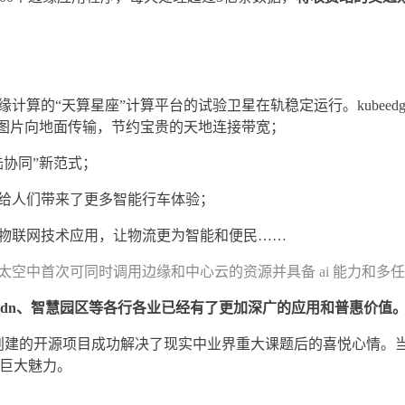
云原生边缘计算的“天算星座”计算平台的试验卫星在轨稳定运行。kub
星图片向地面传输，节约宝贵的天地连接带宽；
陆协同”新范式；
域，给人们带来了更多智能行车体验；
要素物联网技术应用，让物流更为智能和便民……
星在太空中首次可同时调用边缘和中心云的资源并具备 ai 能力和多
、cdn、智慧园区等各行各业已经有了更加深广的应用和普惠价值
亲手创建的开源项目成功解决了现实中业界重大课题后的喜悦心情。
的巨大魅力。