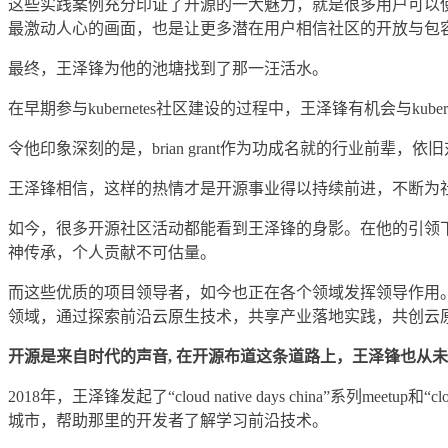
这些实践案例充分印证了开源的一大魅力，就是很多用户可以
最激动人心的画面，也是让更多潜在用户相信社区的开放与包
最终，王泽锋为他的池塘找到了那一汪活水。
在早期参与kubernetes社区建设的过程中，王泽锋有机会与kub
令他印象深刻的是，brian grant作为功成名就的行业前
王泽锋相信，这样的热情才是开源事业得以持续前进，不断为
如今，很多开源社区活动都能看到王泽锋的身影。在他的引领下
神传承，个人贡献不可估量。
而这些优质的项目领导者，如今也正在各个领域发挥领导作用
领域，通过探索前沿云原生技术，共享产业落地实践，共创云
开源是来自时代的声音, 在开源布道这条道路上，王泽锋也从
2018年，王泽锋发起了“cloud native days china”系
城市，帮助那里的开发者了解学习前沿技术。