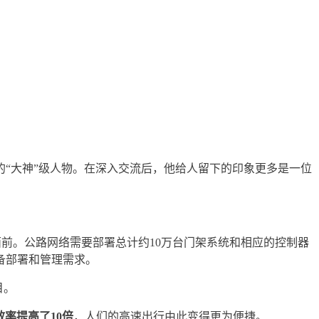
技术领域的“大神”级人物。在深入交流后，他给人留下的印象更多是一位
统面前。公路网络需要部署总计约10万台门架系统和相应的控制器
备部署和管理需求。
目。
率提高了10倍
，人们的高速出行由此变得更为便捷。