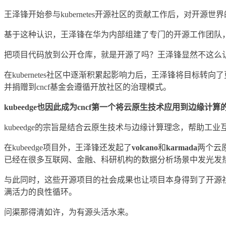
王泽锋开始参与kubernetes开源社区的贡献工作后，对开源
基于这种认识，王泽锋在华为内部组建了专门的开源工作团队，成为
把项目代码放到公开仓库，就是开源了吗？王泽锋显然不这么
在kubernetes社区中逐渐积累起影响力后，王泽锋将目标转
并捐赠到cncf基金会遵循开放社区的治理模式。
kubeedge也因此成为cncf第一个将云原生技术应用到边缘计
kubeedge的宗旨是结合云原生技术与边缘计算理念，帮助
在kubeedge项目外，王泽锋还发起了
volcano
和
karmada
两个云
已经在很多互联网、金融、科研机构的数据分析场景中发光发热，
与此同时，这些开源项目的社会成果也让项目本身得到了开源
满活力的良性循环。
问渠那得清如许，为有源头活水来。