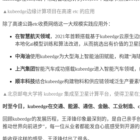
▲kubeedge边缘计算项目在高速 etc 的应用
除了高速公路etc收费网络这一大规模实践应用外：
在智慧航天领域
，2021年首颗搭载基于kubeedge
本地化ai模型训练和算法改进，从而挑选出有价值的卫
中海油
使用kubeedge为大型海上智能油田赋能，构建“海
上汽集团
智能汽车成功搭载kubeedge进入智能汽车领
顺丰科技
结合kubeedge构建物料和供应链领域泛生产
▲北京邮电大学将 kubeedge 集成至卫星计算平台，使得卫
时至今日，kubeedge在交通、能源、通信、金融、工业制造
回顾kubeedge的发展历程，王泽锋印象最深刻的，是自己
推动世界向前进步”，每一位从业者都能发自心底感受到开源
能收获这样的感受，王泽锋付出了很多。