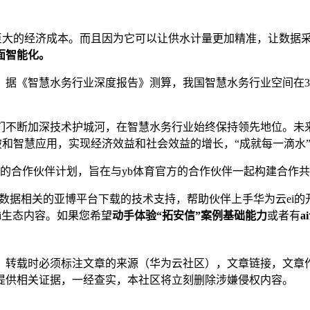
是巨大的经济成本。而且因为它可以让供⽔计量更加精准，让数据
面智能化。
据《智慧⽔务⾏业深度报告》测算，我国智慧⽔务⾏业空间在30
们不断加深技术护城河，在智慧水务行业始终保持领先地位。未
破和智慧应⽤，实现经济效益和社会效益的增⻓，“成就每一滴水
体育官方的合作伙伴计划，旨在与yb体育官方的合作伙伴一起构建合作共
、大数据相关的亚博平台下载的技术支持，帮助伙伴上手华为云ei
ai生态内容。如果您希望
动手体验“拓安信”案例基础能力
或者有
a
，转载时必须标注文章的来源（华为云社区），文章链接，文章
提供相关证据，一经查实，本社区将立刻删除涉嫌侵权内容。