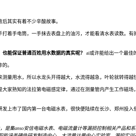
背后其实有着不少辛酸故事。
手打着手电筒，一手抹去表盘上的油污，才能看清水表读数。有
，也能保证普通百姓用水数据的真实呢？
ai或许能给出一个最佳
作的。
来测量用水，所以水龙头开得越大，水流得越急，叶轮就转得越
是大家熟知的法拉第电磁感定律，通过在测量管内产生工作磁场
信研发上市了国内第一台电磁水表，很快便陆续在长沙、郑州投
业，是集anso安信电磁水表、电磁流量计等漏损控制相关产品
”，职能涵盖硬件研发制造中心、大流量计量中心实验室、漏控实