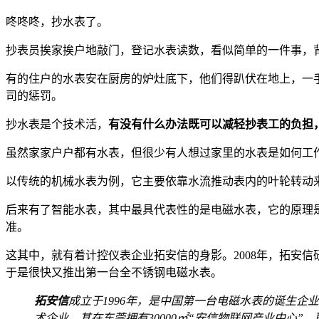
咚咚咚，抄水表了。
抄表员挨家挨户地敲门，登记水表读数，看似简单的一件事，
有的住户的水表安在厨房的炉灶底下，他们得趴伏在地上，一
司的惩罚。
抄水表是个技术活，
有没有什么办法既可以减轻抄表工的负担
虽然家家户户都有水表，但很少有人想过家里的水表是如何工
以传统的机械水表为例，它主要依靠水流推动表内的叶轮转动
后来有了智能水表，其中最具代表性的是电磁水表，它的原理
准。
这其中，就有着计控仪表企业拓安信的身影。2008年，拓安
于是很快又推出第一台全不锈钢电磁水表。
拓安信
成立于1996年，是中国第一台电磁水表的诞生企
术企业。其在东莞拥有30000㎡“安信物联网产业中心