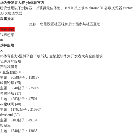
华为开发者大赛-yb体育官方
建议使用以下浏览器，以获得最佳体验。
ie 9.0 以上版本
chrome 31 谷歌浏览器
firefox
30 火狐浏览器
温馨提示
抱歉，您需设置社区昵称后才能参与社区互动！
前往修改
我再想想
✖
选择版块
✖
yb体育官方-亚博平台下载
论坛
全部版块
华为开发者大赛
全部版块
我关注的版块
产品和服务
ei企业智能
(10)
主题：3058
帖子：118137
鲲鹏论坛
(25)
主题：6340
帖子：275069
昇腾论坛
(17)
主题：4283
帖子：47501
iot物联网
(40)
主题：11762
帖子：210807
devcloud
(30)
主题：3103
帖子：49134
数据库
主题：1740
帖子：13085