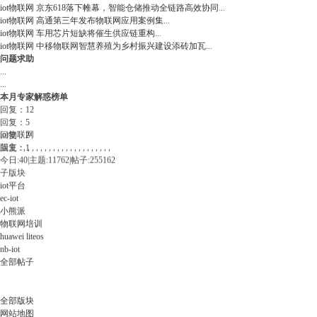
iot物联网
京东618落下帷幕，智能仓储推动全链路高效协同
...
iot物联网
高通第三年发布物联网应用案例集
...
iot物联网
车用芯片短缺将催生供应链重构
...
iot物联网
中移物联网智慧养殖为乡村振兴建设添砖加瓦
...
问题求助
...
...
本月专家解惑榜单
回复：12
回复：5
iot物联网
回复：2
版主 :
, , , , , , , , , , , , , , , , , , , , ,
回复：1
今日:
40
|
主题:
11762
|
帖子:
255162
子版块
iot平台
ec-iot
小熊派
物联网培训
huawei liteos
nb-iot
全部帖子
全部版块
网站地图