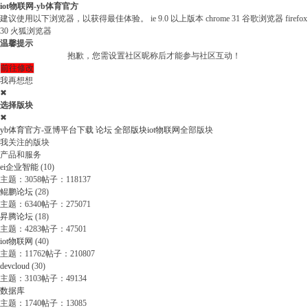
iot物联网-yb体育官方
建议使用以下浏览器，以获得最佳体验。
ie 9.0 以上版本
chrome 31 谷歌浏览器
firefox
30 火狐浏览器
温馨提示
抱歉，您需设置社区昵称后才能参与社区互动！
前往修改
我再想想
✖
选择版块
✖
yb体育官方-亚博平台下载
论坛
全部版块
iot物联网
全部版块
我关注的版块
产品和服务
ei企业智能
(10)
主题：3058
帖子：118137
鲲鹏论坛
(28)
主题：6340
帖子：275071
昇腾论坛
(18)
主题：4283
帖子：47501
iot物联网
(40)
主题：11762
帖子：210807
devcloud
(30)
主题：3103
帖子：49134
数据库
主题：1740
帖子：13085