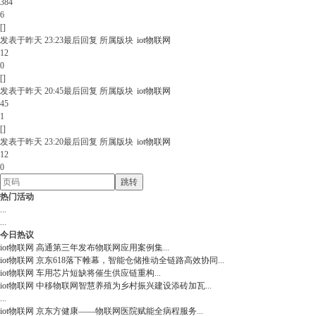
384
6
[]
发表于
昨天 23:23
最后回复
所属版块
iot物联网
12
0
[]
发表于
昨天 20:45
最后回复
所属版块
iot物联网
45
1
[]
发表于
昨天 23:20
最后回复
所属版块
iot物联网
12
0
跳转
热门活动
...
...
今日热议
iot物联网
高通第三年发布物联网应用案例集
...
iot物联网
京东618落下帷幕，智能仓储推动全链路高效协同
...
iot物联网
车用芯片短缺将催生供应链重构
...
iot物联网
中移物联网智慧养殖为乡村振兴建设添砖加瓦
...
...
iot物联网
京东方健康——物联网医院赋能全病程服务
...