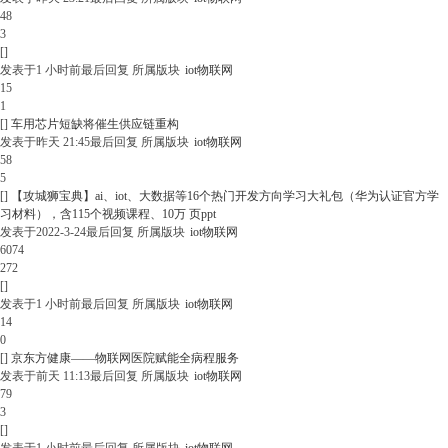
48
3
[]
发表于
1 小时前
最后回复
所属版块
iot物联网
15
1
[]
车用芯片短缺将催生供应链重构
发表于
昨天 21:45
最后回复
所属版块
iot物联网
58
5
[]
【攻城狮宝典】ai、iot、大数据等16个热门开发方向学习大礼包（华为认证官方学
习材料），含115个视频课程、10万 页ppt
发表于
2022-3-24
最后回复
所属版块
iot物联网
6074
272
[]
发表于
1 小时前
最后回复
所属版块
iot物联网
14
0
[]
京东方健康——物联网医院赋能全病程服务
发表于
前天 11:13
最后回复
所属版块
iot物联网
79
3
[]