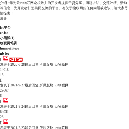
介绍 :
华为云iot物联网论坛致力为开发者提供干货分享，问题求助、交流吐槽、活动
等信息，为开发者打造共同交流的平台。有关于物联网的任何问题或建议，请大家尽
情提出！
展开
iot平台
ec-iot
小熊派
(1)
物联网培训
huawei liteos
nb-iot
[]
发表于
2020-6-28
最后回复
所属版块
iot物联网
14018
16
[]
发表于
2021-9-27
最后回复
所属版块
iot物联网
29667
8
[]
发表于
2021-8-24
最后回复
所属版块
iot物联网
84951
26
[]
发表于
2021-2-23
最后回复
所属版块
iot物联网