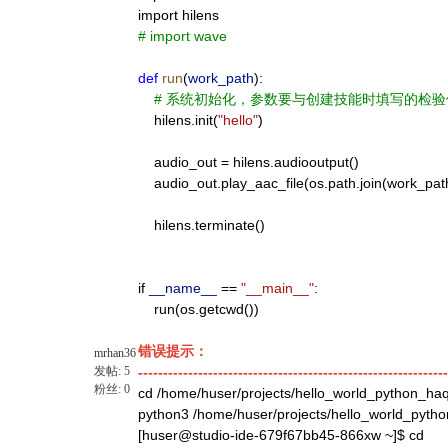
import
hilens
# import wave
def
run
(
work_path
):
# 系统初始化，参数要与创建技能时填写的检
hilens.init(
"hello"
)
audio_out = hilens.audiooutput()
audio_out.play_aac_file(os.path.join(work_pat
hilens.terminate()
if
__name__
==
"__main__"
:
run(os.getcwd())
错误提示：
mrhan36
发帖:
5
--------------------------------------------------------------
粉丝:
0
cd /home/huser/projects/hello_world_python_ha
python3 /home/huser/projects/hello_world_pytho
[huser@studio-ide-679f67bb45-866xw ~]$ cd