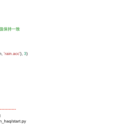
验值保持一致
h,
'rain.acc'
),
3
)
-----------
q
n_haq/start.py