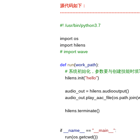
源代码如下：
---------------------------------------------------
#! /usr/bin/python3.7
import
os
import
hilens
# import wave
def
run
(
work_path
):
# 系统初始化，参数要与创建技能时
hilens.init(
"hello"
)
audio_out = hilens.audiooutput()
audio_out.play_aac_file(os.path.join(
hilens.terminate()
if
__name__
==
"__main__"
:
run(os.getcwd())