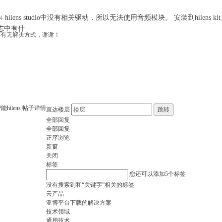
4
hilens studio中没有相关驱动，所以无法使用音频模块。 安装到hilen
志中有什
一下有无解决方式，谢谢！
智能
hilens
帖子详情
直达楼层
跳转
全部回复
全部回复
正序浏览
新窗
关闭
标签
您还可以添加
5
个标签
没有搜索到和“关键字”相关的标签
云产品
亚博平台下载的解决方案
技术领域
通用技术