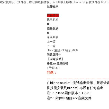
建议使用以下浏览器，以获得最佳体验。
ie 9.0 以上版本
chrome 31 谷歌浏览器
fire
温馨提示
前往修改
我再想想
✖
选择版块
✖
返回列表
上一篇
下一篇
hilens
主题:736
帖子:2959
问题处理中
【问题求助】
播放acc音频报错
4 天前
321
问题：
---------------------------------------------------
在hilens studio中测试输出音频，显示错
将技能安装到hilens中亦没有任何输出
注1：hilens固件版本：1.3.3；
注2：附件中包括acc音频文件