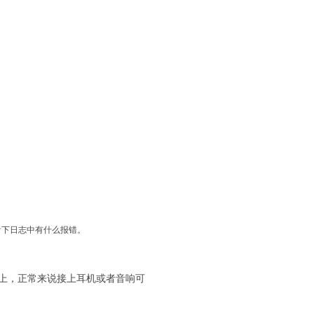
声音看下日志中有什么报错。
s kit上，正常来说接上耳机或者音响可