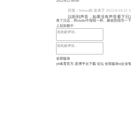
2022/6/22 00:09
回复：hilens粉 发表于 2022-6-19 21:3
以听到声音，如果没有声音看下日
查了日志，和studio中报错一样。麻烦您指导
上划加载中
全部版块
yb体育官方-亚博平台下载
论坛
全部版块
ei企业