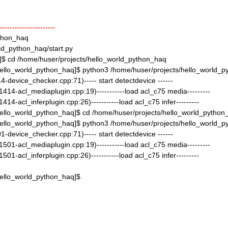
----------------------
ython_haq
ld_python_haq/start.py
$ cd /home/huser/projects/hello_world_python_haq
llo_world_python_haq]$ python3 /home/huser/projects/hello_world_py
-device_checker.cpp:71)----- start detectdevice ------
414-acl_mediaplugin.cpp:19)-----------load acl_c75 media---------
14-acl_inferplugin.cpp:26)-----------load acl_c75 infer---------
llo_world_python_haq]$ cd /home/huser/projects/hello_world_python
llo_world_python_haq]$ python3 /home/huser/projects/hello_world_py
-device_checker.cpp:71)----- start detectdevice ------
501-acl_mediaplugin.cpp:19)-----------load acl_c75 media---------
01-acl_inferplugin.cpp:26)-----------load acl_c75 infer---------
ello_world_python_haq]$