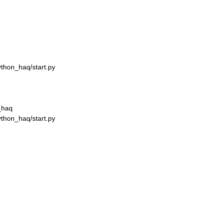
thon_haq/start.py
_haq
thon_haq/start.py