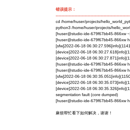
错误提示：
---------------------------------------------------
cd /home/huser/projects/hello_world_p
python3 /home/huser/projects/hello_wor
[huser@studio-ide-679f67bb45-866xw ~]
[huser@studio-ide-679f67bb45-866xw he
[sfw]2022-06-18 06:30:27.596[info](11414
[device]2022-06-18 06:30:27.618[info](11
[device]2022-06-18 06:30:27.871[info](114
[huser@studio-ide-679f67bb45-866xw he
[huser@studio-ide-679f67bb45-866xw he
[sfw]2022-06-18 06:30:35.051[info](11501
[device]2022-06-18 06:30:35.073[info](11
[device]2022-06-18 06:30:35.326[info](115
segmentation fault (core dumped)
[huser@studio-ide-679f67bb45-866xw h
麻烦帮忙看下如何解决，谢谢！