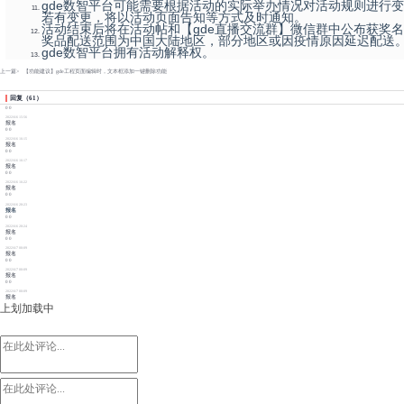
gde数智平台可能需要根据活动的实际举办情况对活动规则进行
若有变更，将以活动页面告知等方式及时通知。
活动结束后将在活动帖和【gde直播交流群】微信群中公布获奖
奖品配送范围为中国大陆地区，部分地区或因疫情原因延迟配送
gde数智平台拥有活动解释权。
上一篇>
【功能建议】gde工程页面编辑时，文本框添加一键删除功能
回复
（
61
）
0
0
2022/6/6 15:56
报名
0
0
2022/6/6 16:15
报名
0
0
2022/6/6 16:17
报名
0
0
2022/6/6 16:22
报名
0
0
2022/6/6 20:23
报名
0
0
2022/6/6 20:24
报名
0
0
2022/6/7 00:09
报名
0
0
2022/6/7 00:09
报名
0
0
2022/6/7 00:09
报名
上划加载中