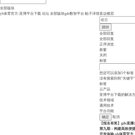
全部版块
yb体育官方-亚博平台下载
论坛
全部版块
gde数智平台
帖子详情
直达楼层
跳转
全部回复
全部回复
正序浏览
新窗
关闭
标签
您还可以添加
5
个标签
没有搜索到和“关键字
标签
云产品
亚博平台下载的解决
技术领域
通用技术
平台功能
取消
【报名有奖】gde直播
第九期：构建高效便
开发体验-yb体育官方