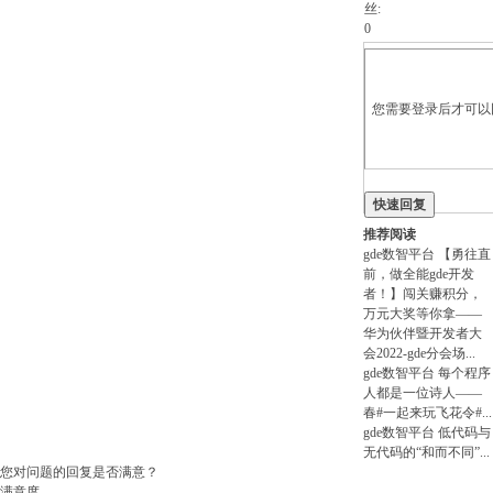
丝:
0
您需要登录后才可以回
快速回复
即注册
推荐阅读
gde数智平台
【勇往直
前，做全能gde开发
者！】闯关赚积分，
万元大奖等你拿——
华为伙伴暨开发者大
会2022-gde分会场
...
gde数智平台
每个程序
人都是一位诗人——
春#一起来玩飞花令#
...
gde数智平台
低代码与
无代码的“和而不同”
...
您对问题的回复是否满意？
满意度