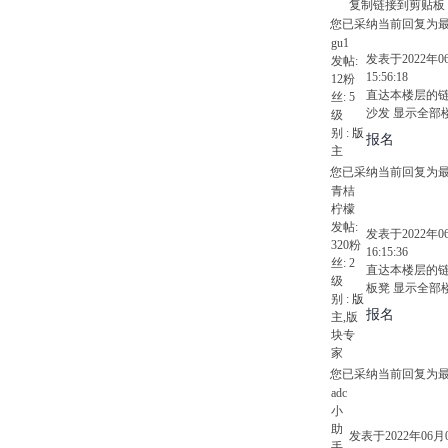
复制链接到剪贴板
您已采纳当前回复为
gu1
发表于2022年0
发帖:
15:56:18
12
粉
直达本楼层的
丝:
5
沙发
显示全部
级
别 :
版
报名
主
您已采纳当前回复为
青桔
柠檬
发帖:
发表于2022年0
320
粉
16:15:36
丝:
2
直达本楼层的
级
板凳
显示全部
别 :
版
报名
主
,版
块专
家
您已采纳当前回复为
adc
小
助
发表于2022年06月
手