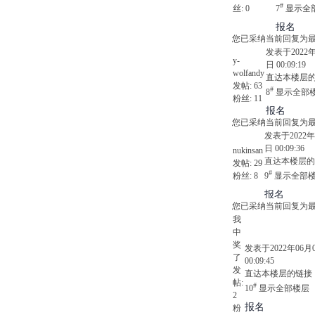
#
丝:
0
7
显示全
报名
您已采纳当前回复为
发表于2022年
y-
日 00:09:19
wolfandy
直达本楼层
发帖:
63
#
8
显示全部
粉丝:
11
报名
您已采纳当前回复为
发表于2022年
日 00:09:36
nukinsan
直达本楼层的
发帖:
29
#
粉丝:
8
9
显示全部
报名
您已采纳当前回复为
我
中
奖
发表于2022年06月
了
00:09:45
发
直达本楼层的链接
帖:
#
10
显示全部楼层
2
报名
粉