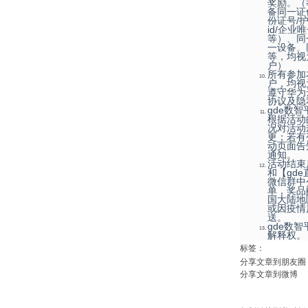
奖励。（
备同一证
份证号/护
id/企业
等）、同
一设备、
等，均视
户）
所有参加
户，均视
遵守华为
协议及隐
gde数
根据活动
况对活动
更；若有
动页面告
通知。
活动结束
和【gd
微信群中
单，奖品
国大陆地
或因疫情
送。
gde数
解释权。
标签：
分享文章到朋友圈
分享文章到微博