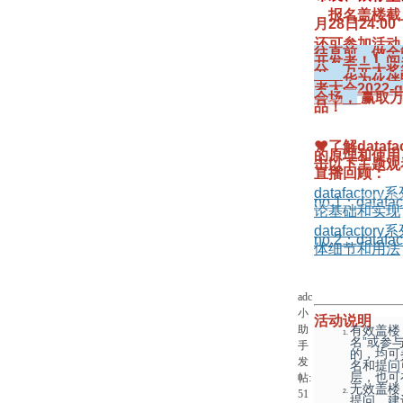
报名盖楼截
月28日24:00
还可参加活动
往直前，做全能
开发者！】闯
分，万元大奖
——华为伙伴
者大会2022-
会场，
赢取
品！
❤
了解datafac
的原理和使用
击以下主题观
直播回顾：
datafactor
no.1：
datafa
论基础和实现
datafactor
no.2：datafa
体细节和用法
adc
小
活动说明
助
有效盖楼
名”或参
手
的，均可
发
名和提问
层，也可
帖:
无效盖楼
51
提问、建