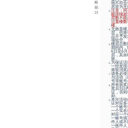
粉
他不符合
息皆为无
丝:
注意：同
23
能连续超
层数不能
过盖楼数
楼。
无效盖楼
层，也将
品不予发
项轮空。
楼层总数
期间内，即
6日至6
层，其余
效。
为保证活
一经发现
将取消奖
请务必使
与活动（
号等账号
所有获奖
奖后3日
证，否则
励。
本次活动
证对应多
一个账号
一个实名
对应一个
一账号填
件人或不
一收件人