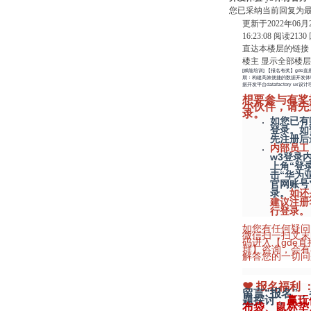
您已采纳当前回复为
更新于2022年06月
16:23:08
阅读
2130
直达本楼层的链接
楼主
显示全部楼层
[赋能培训] 【报名有奖】gde直
期：构建高效便捷的数据开发体验
据开发平台datafactory ux设
想要参与有奖
小伙伴，请先
录。
如您已有
登录。如
先注册后
内部员工
w3登录
上角“登
击“华为
官网账号
录。
如还
建议注册
行登录。
如您有任何疑问
微信扫一扫文末
码进入【gde直
群】咨询，会有
解答您的一切问
❤ 报名福利 
留言“报名”
题探讨，
赢玩
布袋、鼠标垫