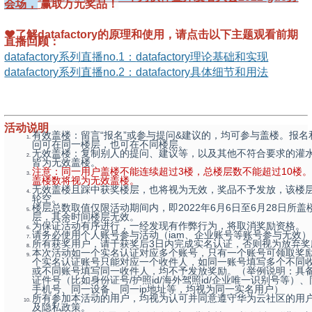
会场，
赢取万元奖品！
❤
了解datafactory的原理和使用，请点击以下主题观看前期
直播回顾：
datafactory系列直播no.1：
datafactory理论基础和实现
datafactory系列直播
no.2：datafactory具体细节和用法
活动说明
有效盖楼：留言“报名”或参与提问&建议的，均可参与盖楼。报名
问可在同一楼层，也可在不同楼层。
无效盖楼：复制别人的提问、建议等，以及其他不符合要求的灌
皆为无效盖楼。
注意：同一用户盖楼不能连续超过3楼，总楼层数不能超过10楼
盖楼数将视为无效盖楼。
无效盖楼且踩中获奖楼层，也将视为无效，奖品不予发放，该楼
轮空。
楼层总数取值仅限活动期间内，即2022年6月6日至6月28日所盖
层，其余时间楼层无效。
为保证活动有序进行，一经发现有作弊行为，将取消奖励资格。
请务必使用个人账号参与活动（iam、企业账号等账号参与无效
所有获奖用户，请于获奖后3日内完成实名认证，否则视为放弃奖
本次活动如一个实名认证对应多个账号，只有一个账号可领取奖
个实名认证账号只能对应一个收件人，如同一账号填写多个不同
或不同账号填写同一收件人，均不予发放奖励。（举例说明：具
证件号（比如身份证号/护照id/海外驾照id/企业唯一识别号等）
手机号、同一设备、同一ip地址等，均视为同一实名用户）
所有参加本活动的用户，均视为认可并同意遵守华为云社区的用
及隐私政策。