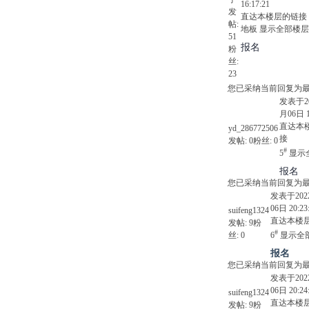
16:17:21
发
直达本楼层的链接
帖:
地板
显示全部楼层
51
报名
粉
丝:
23
您已采纳当前回复为
发表于20
月06日 1
直达本
yd_286772506
接
发帖:
0
粉丝:
0
#
5
显示
报名
您已采纳当前回复为
发表于202
06日 20:23
suifeng1324
直达本楼
发帖:
9
粉
#
丝:
0
6
显示全
报名
您已采纳当前回复为
发表于202
06日 20:24
suifeng1324
直达本楼
发帖:
9
粉