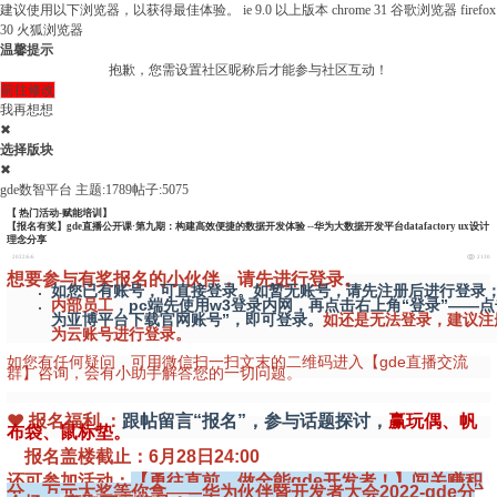
建议使用以下浏览器，以获得最佳体验。
ie 9.0 以上版本
chrome 31 谷歌浏览器
firefox
30 火狐浏览器
温馨提示
抱歉，您需设置社区昵称后才能参与社区互动！
前往修改
我再想想
✖
选择版块
✖
gde数智平台
主题:1789
帖子:5075
【 热门活动-赋能培训】
【报名有奖】gde直播公开课·第九期：构建高效便捷的数据开发体验 --华为大数据开发平台datafactory ux设计
理念分享
2022/6/6
2130
想要参与有奖报名的小伙伴，请先进行登录。
如您已有账号，可直接登录。如暂无账号，请先注册后进行登录
内部员工
，pc端先使用w3登录内网，再点击右上角“登录”——点
为亚博平台下载官网账号”，即可登录。
如还是无法登录，建议注
为云账号进行登录。
如您有任何疑问，可用微信扫一扫文末的二维码进入【gde直播交流
群】咨询，会有小助手解答您的一切问题。
❤ 报名福利 ：
跟帖留言“报名”，参与话题探讨，
赢玩偶、帆
布袋、鼠标垫。
报名盖楼截止：6月28日24:00
还可参加活动：
【勇往直前，做全能gde开发者！】闯关赚积
分，万元大奖等你拿——华为伙伴暨开发者大会2022-gde分