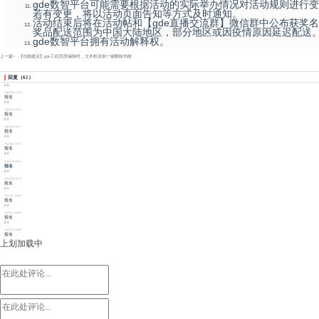
gde数智平台可能需要根据活动的实际举办情况对活动规则进行
若有变更，将以活动页面告知等方式及时通知。
活动结束后将在活动帖和【gde直播交流群】微信群中公布获奖
奖品配送范围为中国大陆地区，部分地区或因疫情原因延迟配送
gde数智平台拥有活动解释权。
上一篇>
【功能建议】gde工程页面编辑时，文本框添加一键删除功能
回复
（
61
）
0
0
2022/6/6 15:56
报名
0
0
2022/6/6 16:15
报名
0
0
2022/6/6 16:17
报名
0
0
2022/6/6 16:22
报名
0
0
2022/6/6 20:23
报名
0
0
2022/6/6 20:24
报名
0
0
2022/6/7 00:09
报名
0
0
2022/6/7 00:09
报名
0
0
2022/6/7 00:09
报名
上划加载中