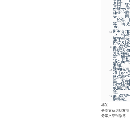
奖励。（
备同一证
份证号/护
id/企业
等）、同
一设备、
等，均视
户）
所有参加
户，均视
遵守华为
协议及隐
gde数
根据活动
况对活动
更；若有
动页面告
通知。
活动结束
和【gd
微信群中
单，奖品
国大陆地
或因疫情
送。
gde数
解释权。
标签：
分享文章到朋友圈
分享文章到微博