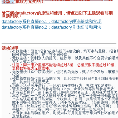
会场，
赢取万元奖品！
❤
了解datafactory的原理和使用，请点击以下主题观看前期
直播回顾：
datafactory系列直播no.1：
datafactory理论基础和实现
datafactory系列直播
no.2：datafactory具体细节和用法
活动说明
有效盖楼：留言“报名”或参与提问&建议的，均可参与盖楼。报名
问可在同一楼层，也可在不同楼层。
无效盖楼：复制别人的提问、建议等，以及其他不符合要求的灌
皆为无效盖楼。
注意：同一用户盖楼不能连续超过3楼，总楼层数不能超过10楼
盖楼数将视为无效盖楼。
无效盖楼且踩中获奖楼层，也将视为无效，奖品不予发放，该楼
轮空。
楼层总数取值仅限活动期间内，即2022年6月6日至6月28日所盖
层，其余时间楼层无效。
为保证活动有序进行，一经发现有作弊行为，将取消奖励资格。
请务必使用个人账号参与活动（iam、企业账号等账号参与无效
所有获奖用户，请于获奖后3日内完成实名认证，否则视为放弃奖
本次活动如一个实名认证对应多个账号，只有一个账号可领取奖
个实名认证账号只能对应一个收件人，如同一账号填写多个不同
或不同账号填写同一收件人，均不予发放奖励。（举例说明：具
证件号（比如身份证号/护照id/海外驾照id/企业唯一识别号等）
手机号、同一设备、同一ip地址等，均视为同一实名用户）
所有参加本活动的用户，均视为认可并同意遵守华为云社区的用
及隐私政策。