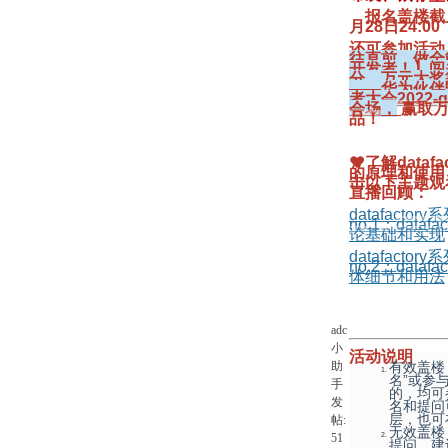
报名盖楼截
月28日24:00
还可参加活动
往直前，做全能
开发者！】闯
分，万元大奖
——华为伙伴
者大会2022-
会场，
赢取
品！
❤
了解datafac
的原理和使用
击以下主题观
直播回顾：
datafactor
no.1：
datafa
论基础和实现
datafactor
no.2：datafa
体细节和用法
adc
小
活动说明
助
有效盖楼
名”或参
手
的，均可
发
名和提问
层，也可
帖:
无效盖楼
51
提问、建