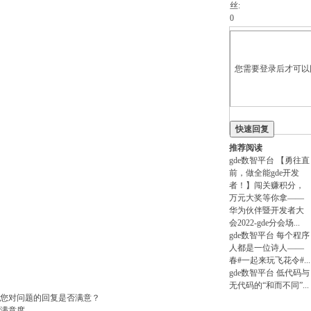
丝:
0
您需要登录后才可以回
快速回复
即注册
推荐阅读
gde数智平台
【勇往直
前，做全能gde开发
者！】闯关赚积分，
万元大奖等你拿——
华为伙伴暨开发者大
会2022-gde分会场
...
gde数智平台
每个程序
人都是一位诗人——
春#一起来玩飞花令#
...
gde数智平台
低代码与
无代码的“和而不同”
...
您对问题的回复是否满意？
满意度