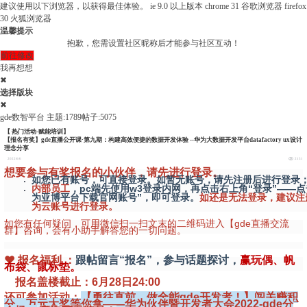
建议使用以下浏览器，以获得最佳体验。
ie 9.0 以上版本
chrome 31 谷歌浏览器
firefox
30 火狐浏览器
温馨提示
抱歉，您需设置社区昵称后才能参与社区互动！
前往修改
我再想想
✖
选择版块
✖
gde数智平台
主题:1789
帖子:5075
【 热门活动-赋能培训】
【报名有奖】gde直播公开课·第九期：构建高效便捷的数据开发体验 --华为大数据开发平台datafactory ux设计
理念分享
2022/6/6
2131
想要参与有奖报名的小伙伴，请先进行登录。
如您已有账号，可直接登录。如暂无账号，请先注册后进行登录
内部员工
，pc端先使用w3登录内网，再点击右上角“登录”——点
为亚博平台下载官网账号”，即可登录。
如还是无法登录，建议注
为云账号进行登录。
如您有任何疑问，可用微信扫一扫文末的二维码进入【gde直播交流
群】咨询，会有小助手解答您的一切问题。
❤ 报名福利 ：
跟帖留言“报名”，参与话题探讨，
赢玩偶、帆
布袋、鼠标垫。
报名盖楼截止：6月28日24:00
还可参加活动：
【勇往直前，做全能gde开发者！】闯关赚积
分，万元大奖等你拿——华为伙伴暨开发者大会2022-gde分