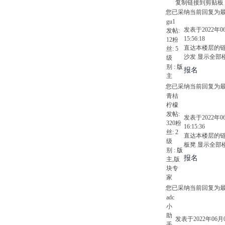
复制链接到剪贴板
您已采纳当前回复为
gu1
发表于2022年0
发帖:
15:56:18
12
粉
直达本楼层的
丝:
5
沙发
显示全部
级
别 :
版
报名
主
您已采纳当前回复为
青桔
柠檬
发帖:
发表于2022年0
320
粉
16:15:36
丝:
2
直达本楼层的
级
板凳
显示全部
别 :
版
报名
主
,版
块专
家
您已采纳当前回复为
adc
小
助
发表于2022年06月
手