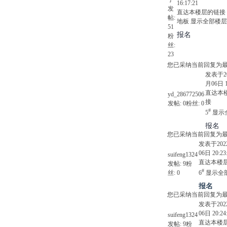
16:17:21
发
直达本楼层的链接
帖:
地板
显示全部楼层
51
报名
粉
丝:
23
您已采纳当前回复为
发表于20
月06日 1
直达本
yd_286772506
接
发帖:
0
粉丝:
0
#
5
显示
报名
您已采纳当前回复为
发表于202
06日 20:23
suifeng1324
直达本楼
发帖:
9
粉
#
丝:
0
6
显示全
报名
您已采纳当前回复为
发表于202
06日 20:24
suifeng1324
直达本楼
发帖:
9
粉