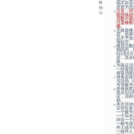
粉
他不符合
息皆为无
丝:
注意：同
23
能连续超
层数不能
过盖楼数
楼。
无效盖楼
层，也将
品不予发
项轮空。
楼层总数
期间内，即
6日至6
层，其余
效。
为保证活
一经发现
将取消奖
请务必使
与活动（
号等账号
所有获奖
奖后3日
证，否则
励。
本次活动
证对应多
一个账号
一个实名
对应一个
一账号填
件人或不
一收件人