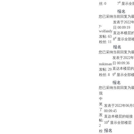
#
丝:
0
7
显示全
报名
您已采纳当前回复为
发表于2022年
y-
日 00:09:19
wolfandy
直达本楼层
发帖:
63
#
8
显示全部
粉丝:
11
报名
您已采纳当前回复为
发表于2022年
日 00:09:36
nukinsan
直达本楼层的
发帖:
29
#
粉丝:
8
9
显示全部
报名
您已采纳当前回复为
我
中
奖
发表于2022年06月
了
00:09:45
发
直达本楼层的链接
帖:
#
10
显示全部楼层
2
报名
粉