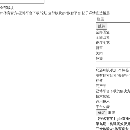
全部版块
yb体育官方-亚博平台下载
论坛
全部版块
gde数智平台
帖子详情
直达楼层
跳转
全部回复
全部回复
正序浏览
新窗
关闭
标签
您还可以添加
5
个标签
没有搜索到和“关键字
标签
云产品
亚博平台下载的解决
技术领域
通用技术
平台功能
取消
【报名有奖】gde直播
第九期：构建高效便
开发体验-yb体育官方