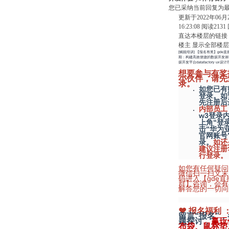
您已采纳当前回复为
更新于2022年06月
16:23:08
阅读
2131
直达本楼层的链接
楼主
显示全部楼层
[赋能培训] 【报名有奖】gde直
期：构建高效便捷的数据开发体验
据开发平台datafactory ux设
想要参与有奖
小伙伴，请先
录。
如您已有
登录。如
先注册后
内部员工
w3登录
上角“登
击“华为
官网账号
录。
如还
建议注册
行登录。
如您有任何疑问
微信扫一扫文末
码进入【gde直
群】咨询，会有
解答您的一切问
❤ 报名福利 
留言“报名”
题探讨，
赢玩
布袋、鼠标垫