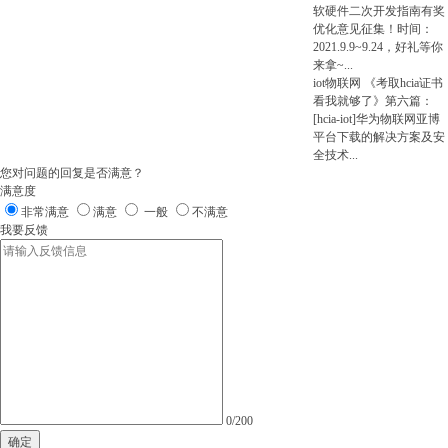
软硬件二次开发指南有奖
优化意见征集！时间：
2021.9.9~9.24，好礼等你
来拿~
...
iot物联网
《考取hcia证书
看我就够了》第六篇：
[hcia-iot]华为物联网亚博
平台下载的解决方案及安
全技术
...
您对问题的回复是否满意？
满意度
非常满意
满意
一般
不满意
我要反馈
0/200
确定