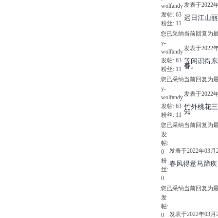
发表于2022年0
wolfandy
发帖:
63
迟日江山丽
粉丝:
11
您已采纳当前回复为
y-
发表于2022年0
wolfandy
发帖:
63
等闲识得东
春。
粉丝:
11
您已采纳当前回复为
y-
发表于2022年0
wolfandy
发帖:
63
竹外桃花三
知
粉丝:
11
您已采纳当前回复为
发
帖:
发表于2022年03月29
0
粉
春风得意马蹄疾
丝:
0
您已采纳当前回复为
发
帖:
发表于2022年03月29
0