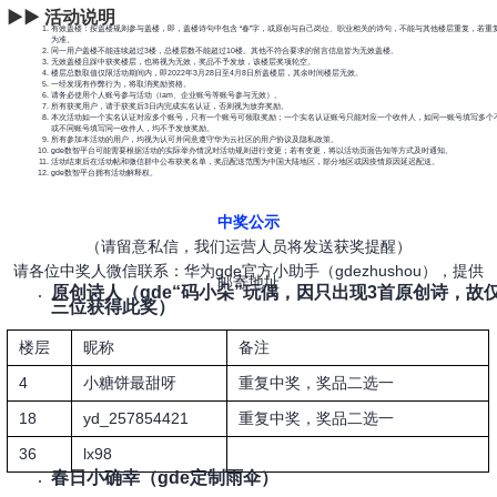
▶
▶
活动说明
有效盖楼：按盖楼规则参与盖楼，即，盖楼诗句中包含 “春”字，或原创与自己岗位、职业相关的诗句，不能与其他楼层重复，若重
为准。
同一用户盖楼不能连续超过
3
楼，总楼层数不能超过
10
楼。其他不符合要求的留言信息皆为无效盖楼。
无效盖楼且踩中获奖楼层，也将视为无效，奖品不予发放，该楼层奖项轮空。
楼层总数取值仅限活动期间内，即
2022
年
3
月
28
日至
4
月
8
日所盖楼层，其余时间楼层无效。
一经发现有作弊行为，将取消奖励资格。
请务必使用个人账号参与活动（
iam
、企业账号等账号参与无效）。
所有获奖用户，请于获奖后
3
日内完成实名认证，否则视为放弃奖励。
本次活动如一个实名认证对应多个账号，只有一个账号可领取奖励；一个实名认证账号只能对应一个收件人，如同一账号填写多个
或不同账号填写同一收件人，均不予发放奖励。
所有参加本活动的用户，均视为认可并同意遵守华为云社区的用户协议及隐私政策。
gde数智平台可能需要根据活动的实际举办情况对活动规则进行变更；若有变更，将以活动页面告知等方式及时通知。
活动结束后在活动帖和微信群中公布获奖名单，奖品配送范围为中国大陆地区，部分地区或因疫情原因延迟配送。
gde数智平台拥有活动解释权。
中奖公示
（请留意私信，我们运营人员将发送获奖提醒）
请各位中奖人微信联系：华为gde官方小助手（gdezhushou），提供
邮寄地址
原创诗人（gde“码小朵”玩偶，因只出现3首原创诗，故
三位获得此奖）
楼层
昵称
备注
4
小糖饼最甜呀
重复中奖，奖品二选一
18
yd_257854421
重复中奖，奖品二选一
36
lx98
春日小确幸（gde定制雨伞）