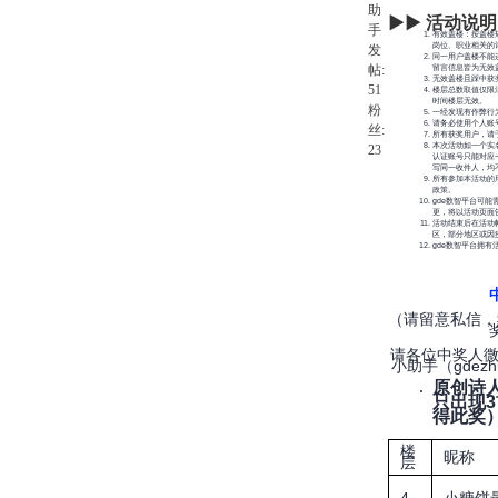
助
▶
▶
活动说明
手
有效盖楼：按盖楼
岗位、职业相关的
发
同一用户盖楼不能
帖:
留言信息皆为无效
无效盖楼且踩中获
51
楼层总数取值仅限
时间楼层无效。
粉
一经发现有作弊行
请务必使用个人账
丝:
所有获奖用户，请
本次活动如一个实
23
认证账号只能对应
写同一收件人，均
所有参加本活动的
政策。
gde数智平台可
更，将以活动页面
活动结束后在活动
区，部分地区或因
gde数智平台拥有
（请留意私信，
请各位中奖人微
小助手（gdez
原创诗人
只出现
得此奖
楼
昵称
层