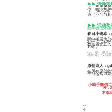
▶
▶ 活动
盖
a
、规定场景
位、职业相关
b、
“春”为题
诗（不可与其
▶
▶
活动奖
助手微信才能
春日小确幸：g
踩中楼层为总
39%……79
数点四舍五入
10名。
ps：同一用户
地址等）仅能获
原创诗人：gde
在所有原创的
平台运营组票
小助手微信
诗，
不添加
adc
小