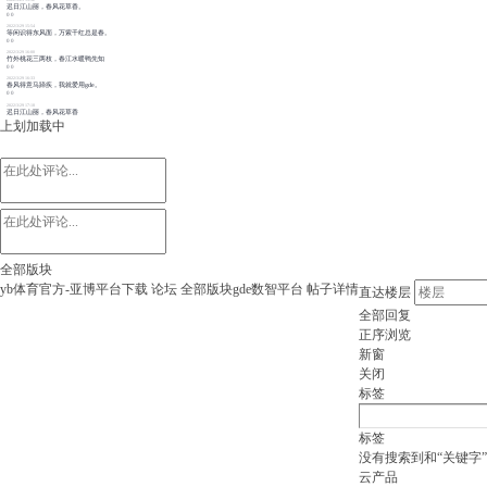
迟日江山丽，春风花草香。
0
0
2022/3/29 15:54
等闲识得东风面，万紫千红总是春。
0
0
2022/3/29 16:00
竹外桃花三两枝，春江水暖鸭先知
0
0
2022/3/29 16:33
春风得意马蹄疾，我就爱用gde。
0
0
2022/3/29 17:18
迟日江山丽，春风花草香
上划加载中
全部版块
yb体育官方-亚博平台下载
论坛
全部版块
gde数智平台
帖子详情
直达楼层
全部回复
正序浏览
新窗
关闭
标签
标签
没有搜索到和“关键字
云产品