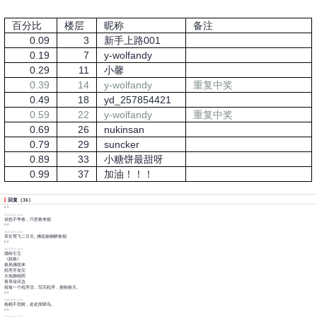
百分比
楼层
昵称
备注
0.09
3
新手上路001
0.19
7
y-wolfandy
0.29
11
小馨
0.39
14
y-wolfandy
重复中奖
0.49
18
yd_257854421
0.59
22
y-wolfandy
重复中奖
0.69
26
nukinsan
0.79
29
suncker
0.89
33
小糖饼最甜呀
0.99
37
加油！！！
回复
（
36
）
0
0
2022/3/29 14:24
俏也不争春，只把春来报
0
0
2022/3/29 14:29
草长莺飞二月天, 拂堤杨柳醉春烟
0
0
2022/3/29 14:45
抛砖引玉
《踏春》
春风拂面来
程序开发完
大地拥细雨
青草绿河边
祝每一个程序员，写完程序，拥抱春天。
0
0
2022/3/29 14:46
春眠不觉晓，处处闻啼鸟。
0
0
2022/3/29 15:52