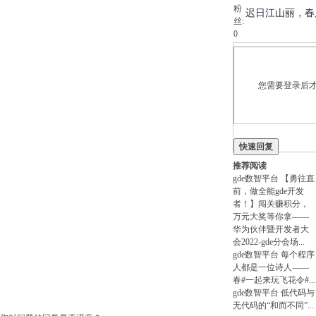
粉
迟日江山丽，春
丝:
0
您需要登录后才
快速回复
推荐阅读
gde数智平台
【勇往直
前，做全能gde开发
者！】闯关赚积分，
万元大奖等你拿——
华为伙伴暨开发者大
会2022-gde分会场
...
gde数智平台
每个程序
人都是一位诗人——
春#一起来玩飞花令#
...
gde数智平台
低代码与
无代码的“和而不同”
...