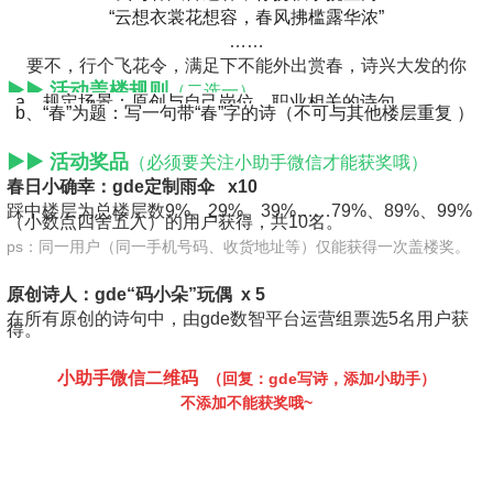
“云想衣裳花想容，春风拂槛露华浓”
……
要不，行个飞花令，满足下不能外出赏春，诗兴大发的你
▶
▶ 活动
盖楼规则
（二选一）
a
、规定场景：原创与自己岗位、职业相关的诗句
b、
“春”为题：写一句带“春”字的诗（不可与其他楼层重复 ）
▶
▶
活动奖品
（必须要关注小助手微信才能获奖哦）
春日小确幸：gde定制雨伞 x10
踩中楼层为总楼层数9%、29%、39%……79%、89%、99%
（小数点四舍五入）的用户获得，共10名。
ps：同一用户（同一手机号码、收货地址等）仅能获得一次盖楼奖。
原创诗人：gde“码小朵”玩偶 x 5
在所有原创的诗句中，由gde数智平台运营组票选5名用户获
得。
小助手微信二维码
（回复：gde写诗，添加小助手）
不添加不能获奖哦~