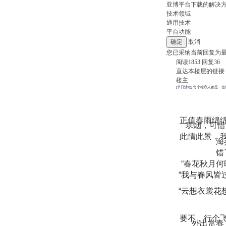
亚博平台下载的解决
技术领域
通用技术
平台功能
取消
您已采纳当前回复为
阅读
1853
回复
36
直达本楼层的链接
楼主
[节日活动] 每个程序人都是一
正值春雨绵
寒烟，可惜
此情此景，
海
错
“春花秋月何
“我与春风皆
“云想衣裳花
要不，行个
外出赏春