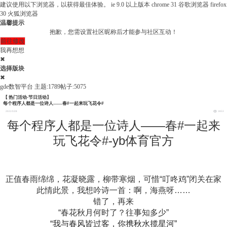
建议使用以下浏览器，以获得最佳体验。
ie 9.0 以上版本
chrome 31 谷歌浏览器
firefox
30 火狐浏览器
温馨提示
抱歉，您需设置社区昵称后才能参与社区互动！
前往修改
我再想想
✖
选择版块
✖
gde数智平台
主题:1789
帖子:5075
【 热门活动-节日活动】
每个程序人都是一位诗人——春#一起来玩飞花令#
2022/3/28
1853
每个程序人都是一位诗人——春#一起来
玩飞花令#-yb体育官方
正值春雨绵绵，花凝晓露，柳带寒烟，可惜“叮咚鸡”闭关在家
此情此景，我想吟诗一首：啊，海燕呀……
错了，再来
“春花秋月何时了？往事知多少”
“我与春风皆过客，你携秋水揽星河”