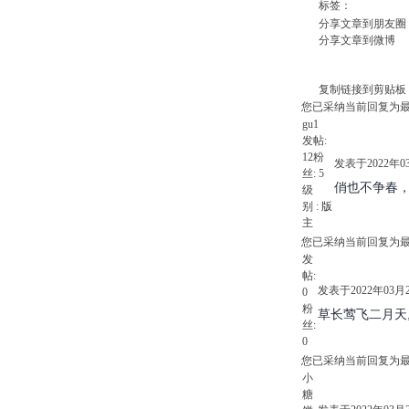
标签：
分享文章到朋友圈
分享文章到微博
复制链接到剪贴板
您已采纳当前回复为
gu1
发帖:
12
粉
发表于2022年03月
丝:
5
俏也不争春
级
别 :
版
主
您已采纳当前回复为
发
帖:
发表于2022年03月29
0
粉
草长莺飞二月天
丝:
0
您已采纳当前回复为
小
糖