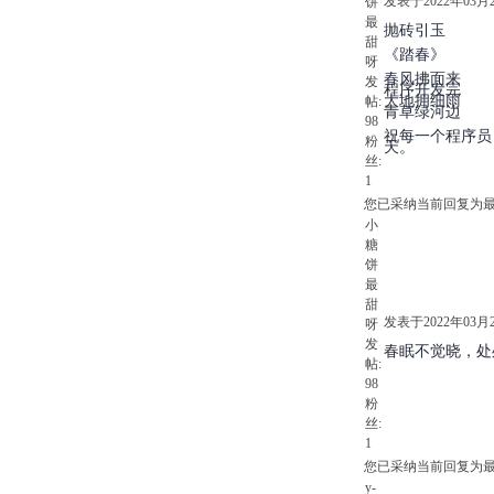
发表于2022年03月29
饼
最
抛砖引玉
甜
《踏春》
呀
春风拂面来
发
程序开发完
大地拥细雨
帖:
青草绿河边
98
祝每一个程序员
粉
天。
丝:
1
您已采纳当前回复为
小
糖
饼
最
甜
发表于2022年03月29
呀
发
春眠不觉晓，处
帖:
98
粉
丝:
1
您已采纳当前回复为
y-