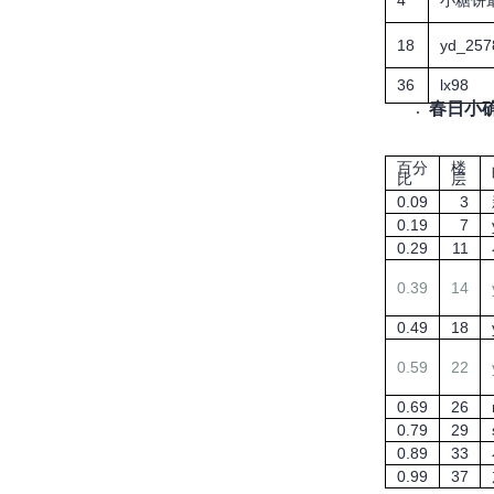
4
小糖饼
18
yd_257
36
lx98
春日小确
百分
楼
比
层
0.09
3
0.19
7
0.29
11
0.39
14
0.49
18
0.59
22
0.69
26
0.79
29
0.89
33
0.99
37