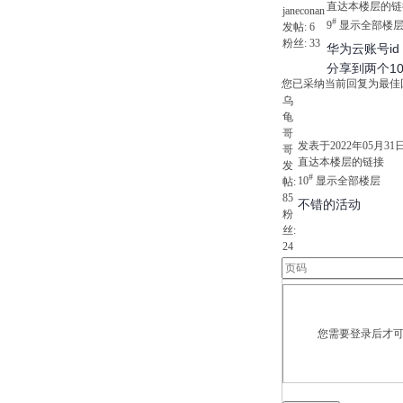
直达本楼层的链
janeconan
#
9
显示全部楼
发帖:
6
粉丝:
33
华为云账号id ：
分享到两个1
您已采纳当前回复为最佳
乌
龟
哥
发表于2022年05月31日 2
哥
直达本楼层的链接
发
#
10
显示全部楼层
帖:
85
不错的活动
粉
丝:
24
您需要登录后才可