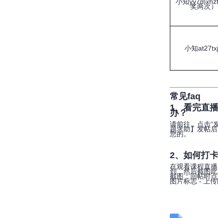
小知yy7mxhz
奖两次）
小知at27tx
常见faq
1、看完直
办？
请前往，点击“
题求助】发帖后
您的。
2、如何打
在观看课程直播
到，然后截图此
截图；回帖时点击
图片标志 - 