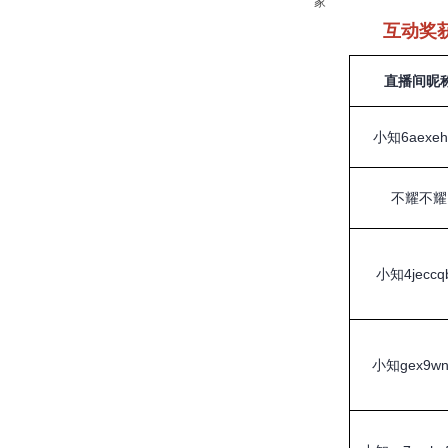
家
互动奖
直播间昵
小知6aexeh
不耀不耀
小知4jeccq
小知gex9wn