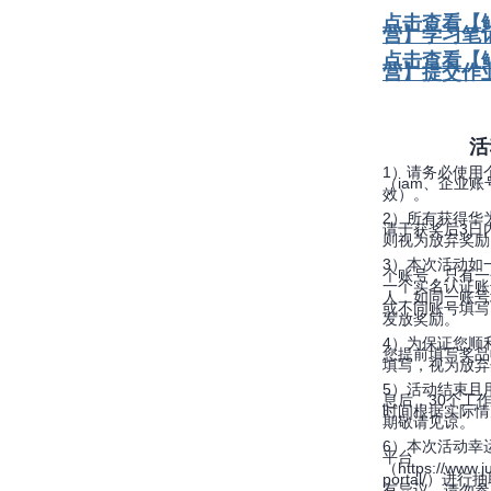
点击查看【鲲
营】学习笔
点击查看【鲲
营】提交作
活
1）请务必使用
（iam、企业
效）。
2）所有获得华
请于获奖后3日
则视为放弃奖励
3）本次活动如
个账号，只有一
一个实名认证账
人，如同一账号
或不同账号填写
发放奖励。
4）为保证您顺
您提前填写奖品
填写，视为放弃
5）活动结束且
息后，30个工
时间根据实际情
期敬请见谅。
6）本次活动幸
平台
（https://www.
portal/）
有异议，请勿参