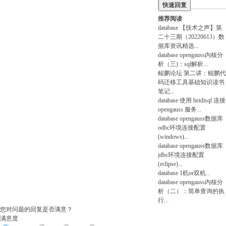
快速回复
推荐阅读
database
【技术之声】第
二十三期（20220613）数
据库资讯精选
...
database
opengauss内核分
析（三)：sql解析
...
鲲鹏论坛
第二讲：鲲鹏代
码迁移工具基础知识读书
笔记
...
database
使用 heidisql 连接
opengauss 服务
...
database
opengauss数据库
odbc环境连接配置
(windows)
...
database
opengauss数据库
jdbc环境连接配置
(eclipse)
...
database
1机or双机
...
database
opengauss内核分
析（二）：简单查询的执
行
...
您对问题的回复是否满意？
满意度