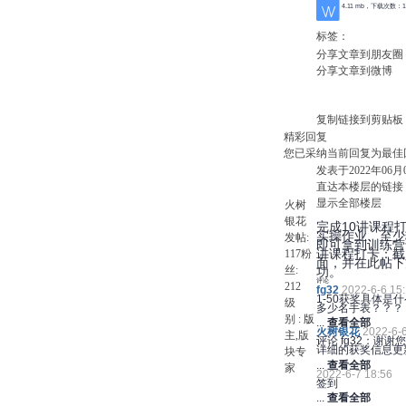
4.11 mb，下载次数：1
标签：
分享文章到朋友圈
分享文章到微博
复制链接到剪贴板
精彩回复
您已采纳当前回复为最佳
发表于2022年06月02
直达本楼层的链接
显示全部楼层
火树
银花
完成10讲课程
实操作业、至少
发帖:
即可拿到训练营
讲课程打卡：截
117
粉
面，并在此帖下
丝:
功。
评论
212
fg32
2022-6-6 15
1-50获奖具体是
级
多少名手表？？？
别 :
版
...
查看全部
火树银花
2022-6-6
主
,版
评论 fg32：
谢谢您
详细的获奖信息更新
块专
...
查看全部
家
2022-6-7 18:56
签到
...
查看全部