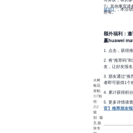
7）其他事宜请
规则】
，本活动
所有。
额外福利：邀
赢huawei ma
1. 点击，获得
2. 将“推荐码
友，让好友报名
3. 朋友通过“
火树
者即可获得1个
银花
发帖:
4. 累计获得
117
粉
丝:
5. 更多详情请查
212
官】推荐朋友报
级
别 :
版
主
,版
块专