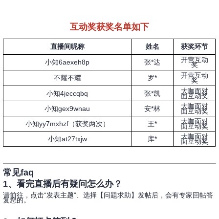
互动奖获奖名单如下
直播间昵称
姓名
获奖环节
开营互动
小知6aexeh8p
张*达
奖
开营互动
不耀不耀
罗*
奖
大咖面对
小知4jeccqbq
张*凯
面互动奖
大咖面对
小知gex9wnau
安*林
面互动奖
大咖面对
小知yy7mxhzf（获奖两次）
王*
面互动奖
大咖面对
小知at27txjw
库*
面互动奖
常见faq
1、看完直播后有疑问怎么办？
请前往，点击“发表主题”、选择【问题求助】发帖后，会有专家回帖答
复您的。