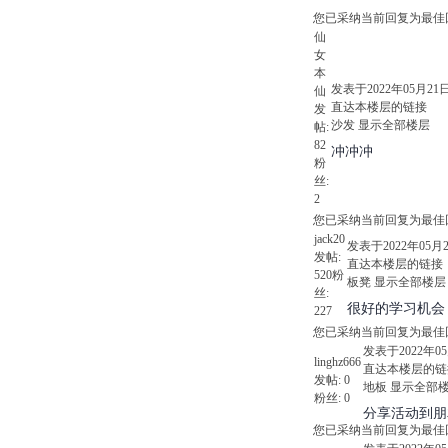
您已采纳当前回复为最佳
仙
女
本
发表于2022年05月21日 2
仙
直达本楼层的链接
发
沙发
显示全部楼层
帖:
82
冲冲冲
粉
丝:
2
您已采纳当前回复为最佳
jack20
发表于2022年05月24日
发帖:
直达本楼层的链接
520
粉
板凳
显示全部楼层
丝:
很好的学习机会
227
您已采纳当前回复为最佳
发表于2022年05月
linghz666
直达本楼层的链
发帖:
0
地板
显示全部
粉丝:
0
分享活动到朋
您已采纳当前回复为最佳