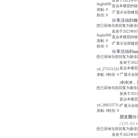
发表于2022年05月
linghz666
直达本楼层的链
发帖:
0
#
5
显示全部楼
粉丝:
0
分享活动到微
您已采纳当前回复为最佳
发表于2022年05月
linghz666
直达本楼层的链
发帖:
0
#
6
显示全部楼
粉丝:
0
分享活动到q
您已采纳当前回复为最佳
发表于2022年
直达本楼层
yd_275151524
#
发帖:
0
粉丝:
0
7
显示全
冲冲冲，
您已采纳当前回复为最佳
发表于2022年
直达本楼层
#
yd_268533731
8
显示全
发帖:
0
粉丝:
0
朋友圈分
(195.69
您已采纳当前回复为最佳
发表于2022年05月