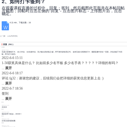
2、如何打卡签到？
在观看课程直播的过程中，回复：签到，然后截图此页面并在本帖回帖
次截图；回帖时点击左侧的“回复”- 点击图片标志 - 上传图片后，点击
确定。
4.11 mb，下载次数：16
上一篇>
redis内存优化
回复
（
961
）
4
10
2022/6/2 16:42
完成10讲课程打卡、3次小作业、3次实操作业、至少输出原创笔记1篇，即可拿到训练营证书。 如何完成10讲课程打卡：截图直播中的任一页面，并在此帖下方回
帖，即为打卡成功。
2022-6-6 15:11
1-50获奖具体是什么？ 比如前多少名平板 多少名手表？？？？？详细的有吗？
...
展开
2022-6-6 18:17
评论 fg32：
谢谢您的建议，后续我们会把详细的获奖信息更新上去 :)
...
展开
2022-6-7 18:56
签到
...
展开
0
1
2022/5/21 21:33
冲冲冲
0
1
2022/5/24 10:07
很好的学习机会，冲冲冲！
0
1
2022/5/31 13:30
分享活动到朋友圈
0
0
2022/5/31 13:34