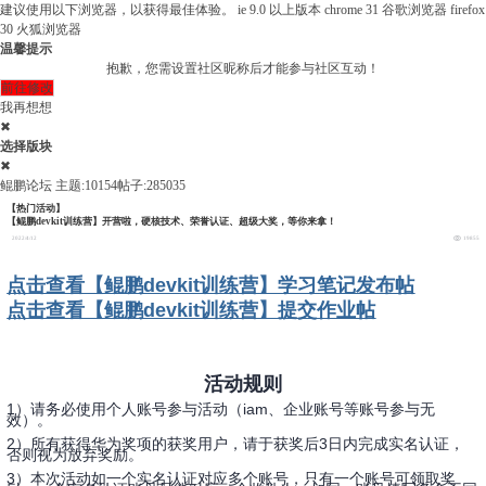
建议使用以下浏览器，以获得最佳体验。
ie 9.0 以上版本
chrome 31 谷歌浏览器
firefox
30 火狐浏览器
温馨提示
抱歉，您需设置社区昵称后才能参与社区互动！
前往修改
我再想想
✖
选择版块
✖
鲲鹏论坛
主题:10154
帖子:285035
【热门活动】
【鲲鹏devkit训练营】开营啦，硬核技术、荣誉认证、超级大奖，等你来拿！
2022/4/12
19855
点击查看【鲲鹏devkit训练营】学习笔记发布帖
点击查看【鲲鹏devkit训练营】提交作业帖
活动规则
1）请务必使用个人账号参与活动（iam、企业账号等账号参与无
效）。
2）所有获得华为奖项的获奖用户，请于获奖后3日内完成实名认证，
否则视为放弃奖励。
3）本次活动如一个实名认证对应多个账号，只有一个账号可领取奖