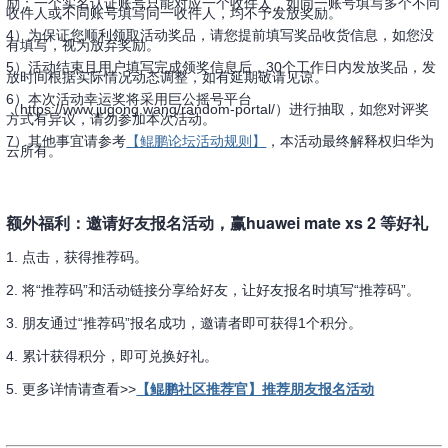
励；一个实名认证账号只能对应一个收件人，如同一账号填写多个不同
收件人或不同账号填写同一收件人，均不予发放奖励。
4）为保证您顺利领取活动奖品，请您提前填写奖品收货信息，如您没
有填写，视为放弃奖励。
5）活动结束且用户填写完成领奖信息后，30个工作日内发放奖品，发
放时间根据实际情况动态调整，如有延期敬请见谅。
6）本次活动幸运奖将采用巨公摇号平台
（https://www.jugong.wang/random-portal/）进行抽取，如您对评奖
方式有异议，请勿参加本次活动。
7）其他事宜请参考
【鲲鹏论坛活动规则】
，本活动最终解释权归华为
云所有。
额外福利：邀请好友报名活动，赢huawei mate xs 2 等好礼
1. 点击，获得推荐码。
2. 将“推荐码”和活动链接分享给好友，让好友报名时填写“推荐码”。
3. 朋友通过“推荐码”报名成功，邀请者即可获得1个积分。
4. 累计获得积分，即可兑换好礼。
5. 更多详情请查看>>
【鲲鹏社区推荐官】推荐朋友报名活动