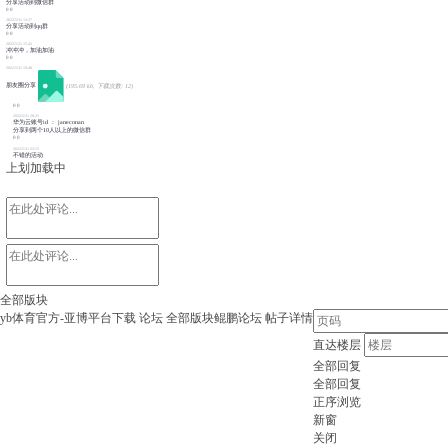
分享活动到微信群
0
0
2022/5/31 13:37
分享活动到qq群
0
0
2022/5/31 15:42
冲冲冲，加油加油
0
0
2022/5/31 19:48
朋友圈分享
(195.69 kb, 下载次数: 12)
0
0
2022/5/31 20:25
华为云账号id ： janeconan
分享到两个10人以上的微信群
0
0
2022/5/31 23:15
不错的活动
上划加载中
全部版块
yb体育官方-亚博平台下载
论坛
全部版块
鲲鹏论坛
帖子详情
直达楼层
全部回复
全部回复
正序浏览
新窗
关闭