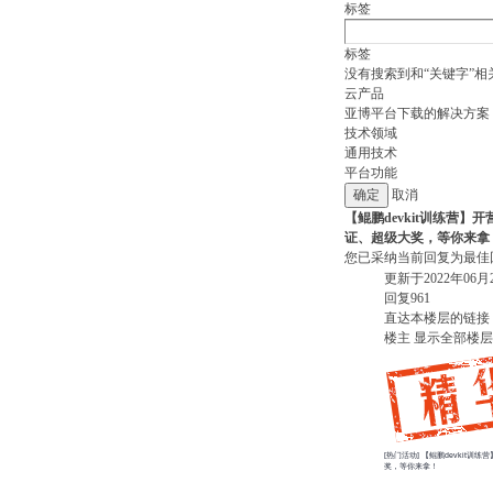
标签
标签
没有搜索到和“关键字”相
云产品
亚博平台下载的解决方案
技术领域
通用技术
平台功能
取消
【鲲鹏devkit训练营
证、超级大奖，等你来拿！
您已采纳当前回复为最佳
更新于2022年06月21
回复
961
直达本楼层的链接
楼主
显示全部楼层
[热门活动] 【鲲鹏devkit
奖，等你来拿！