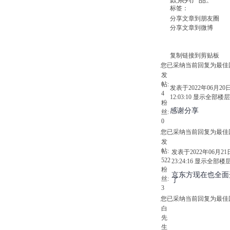
款系列产品。
标签：
分享文章到朋友圈
分享文章到微博
复制链接到剪贴板
您已采纳当前回复为最佳
发
帖:
发表于2022年06月20
4
12:03:10
显示全部楼层
粉
感谢分享
丝:
0
您已采纳当前回复为最佳
发
帖:
发表于2022年06月21
522
23:24:16
显示全部楼
粉
京东方现在也全面
丝:
了
3
您已采纳当前回复为最佳
白
先
生