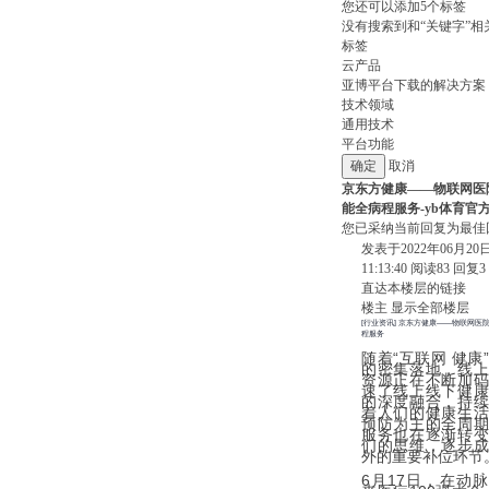
您还可以添加
5
个标签
没有搜索到和“关键字”相
标签
云产品
亚博平台下载的解决方案
技术领域
通用技术
平台功能
取消
京东方健康——物联网医
能全病程服务-yb体育官
您已采纳当前回复为最佳
发表于2022年06月20
11:13:40
阅读
83
回复
3
直达本楼层的链接
楼主
显示全部楼层
[行业资讯] 京东方健康——物联网医
程服务
随着“互联网 健康
的密集落地，线上
资源正在不断加码
速了线上线下健康
的深度融合，持续
着人们的健康生活
预防为主的全周期
服务也在逐渐转变
们的思维，逐步成
外的重要补位环节
6月17日，在动