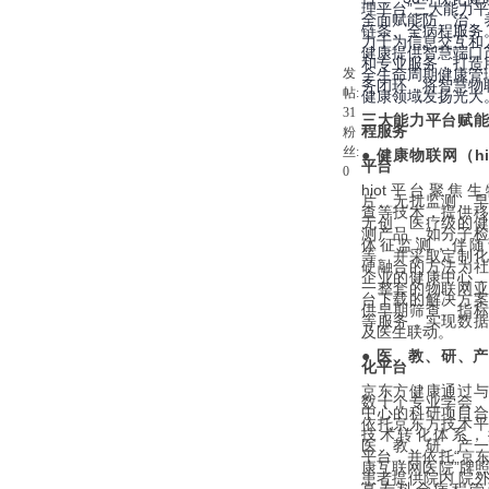
理平台”三大能力
全面赋能防、治、
链条、全病程服务
力于为信息交互和
健康提供智慧端口
和专业服务，打造
发
全生命周期健康管
务闭环，将智慧物
帖:
健康领域发扬光大
31
三大能力平台赋能
程服务
粉
丝:
●
健康物联网（hi
平台
0
hiot平台聚焦
片、无扰监测、早
查等技术，提供移
无创、医疗级的健
测产品，如分子检
体征监测，伴随
等。并采取定制化
硬融合的方法为社
企业的健康中心，
一整套的物联网亚
台下载的解决方案
供早期筛查、指标
等服务，实现数据
及医生联动。
●
医、教、研、产
化平台
京东方健康通过与
数十个专业学会、
中心的科研项目合
依托京东方技术平
技术转化体系，
医、教、研、产一
平台，并依托“京
康互联网医院”牌
患者提供院内 院