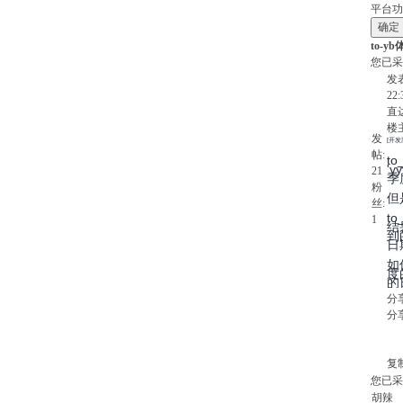
平台功
to-y
您已采
发表
22:
直
楼
发
[开发
帖:
to
'
21
季
粉
但
丝:
to
1
结
到
日
如
度
的
分
分
复
您已采
胡辣