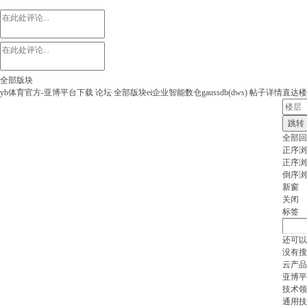
全部版块
yb体育官方-亚博平台下载
论坛
全部版块
ei企业智能
数仓gaussdb(dws)
帖子详情
直达楼
跳转
全部回
正序浏
正序浏
倒序浏
新窗
关闭
标签
还可以
没有搜
云产品
亚博平
技术领
通用技