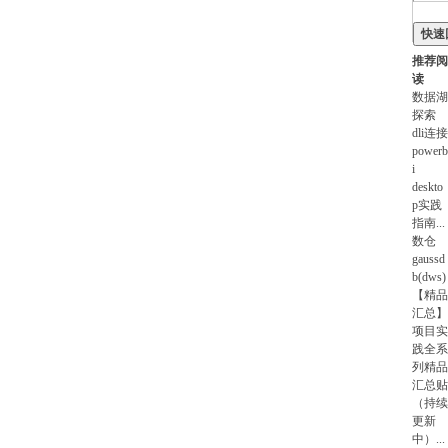
快速
推荐阅
读
数据湖
探索
dli连接
powerb
i
deskto
p实践
指南
...
数仓
gaussd
b(dws)
【精品
汇总】
项目实
践全系
列精品
汇总贴
（持续
更新
中）
...