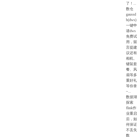
了！
...
数仓
gaussd
b(dws)
一键申
请dws
免费试
用，留
言提建
议还有
相机、
键鼠套
餐、风
扇等多
重好礼
等你拿
~
...
数据湖
探索
flink作
业重启
后，如
何保证
不丢失
数