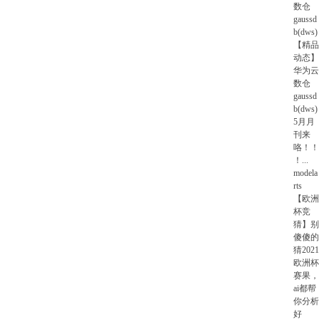
数仓
gaussd
b(dws)
【精品
动态】
华为云
数仓
gaussd
b(dws)
5月月
刊来
咯！！
！
...
modela
rts
【欧洲
杯竞
猜】别
傻傻的
猜2021
欧洲杯
赛果，
ai都帮
你分析
好