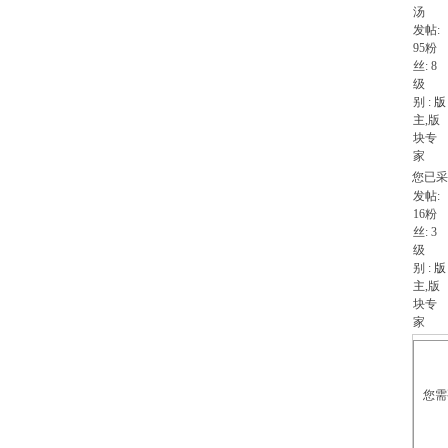
汤
发帖:
95
粉
丝:
8
级
别 :
版
主
,版
块专
家
您已采
发帖:
16
粉
丝:
3
级
别 :
版
主
,版
块专
家
您需