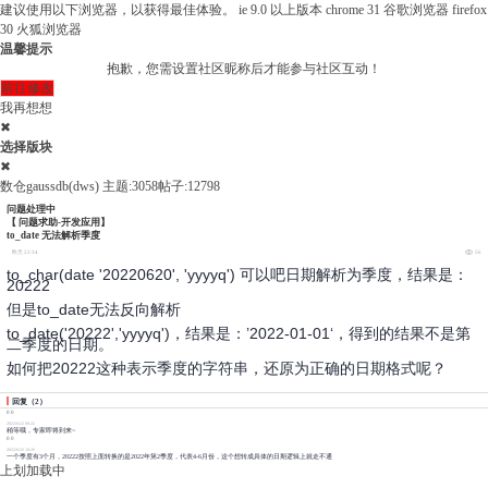
建议使用以下浏览器，以获得最佳体验。
ie 9.0 以上版本
chrome 31 谷歌浏览器
firefox
30 火狐浏览器
温馨提示
抱歉，您需设置社区昵称后才能参与社区互动！
前往修改
我再想想
✖
选择版块
✖
数仓gaussdb(dws)
主题:3058
帖子:12798
问题处理中
【 问题求助-开发应用】
to_date 无法解析季度
昨天 22:34
56
to_char(date '20220620', 'yyyyq') 可以吧日期解析为季度，结果是：
20222
但是to_date无法反向解析
to_date('20222','yyyyq')，结果是：’2022-01-01‘，得到的结果不是第
二季度的日期。
如何把20222这种表示季度的字符串，还原为正确的日期格式呢？
回复
（
2
）
0
0
2022/6/22 09:22
稍等哦，专家即将到来~
0
0
2022/6/22 10:26
一个季度有3个月，20222按照上面转换的是2022年第2季度，代表4-6月份，这个想转成具体的日期逻辑上就走不通
上划加载中