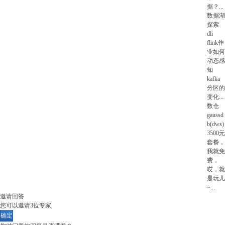
据？
...
数据湖
探索
dli
flink作
业如何
动态感
知
kafka
分区的
变化
...
数仓
gaussd
b(dws)
3500元
套餐，
我就免
费，
哎，就
是玩儿
~
...
邀请回答
您可以邀请
3
位专家
确定