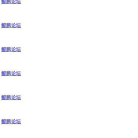
鲲鹏论坛
鲲鹏论坛
鲲鹏论坛
鲲鹏论坛
鲲鹏论坛
鲲鹏论坛